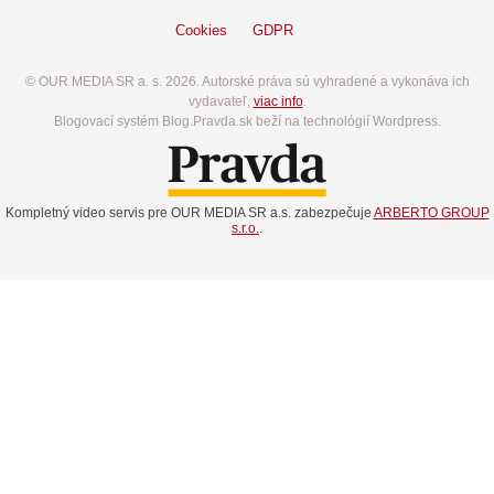
Cookies
GDPR
© OUR MEDIA SR a. s. 2026. Autorské práva sú vyhradené a vykonáva ich
vydavateľ,
viac info
.
Blogovací systém Blog.Pravda.sk beží na technológií Wordpress.
Kompletný video servis pre OUR MEDIA SR a.s. zabezpečuje
ARBERTO GROUP
s.r.o.
.