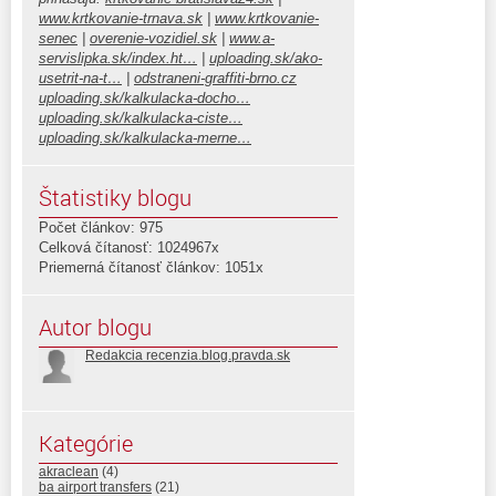
www.krtkovanie-trnava.sk
|
www.krtkovanie-
senec
|
overenie-vozidiel.sk
|
www.a-
servislipka.sk/index.ht…
|
uploading.sk/ako-
usetrit-na-t…
|
odstraneni-graffiti-brno.cz
uploading.sk/kalkulacka-docho…
uploading.sk/kalkulacka-ciste…
uploading.sk/kalkulacka-merne…
Štatistiky blogu
Počet článkov: 975
Celková čítanosť: 1024967x
Priemerná čítanosť článkov: 1051x
Autor blogu
Redakcia recenzia.blog.pravda.sk
Kategórie
akraclean
(4)
ba airport transfers
(21)