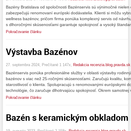
Bazény Bratislava od spoločnosti Bazénservis sú výnimočné nielen di
zabezpečujú renomovaní európski dodávatelia. Klienti si môžu vybra
wellness bazénov, pričom firma ponúka komplexný servis od návrhu
s dlhoročnými skúsenosťami garantuje spokojnosť a vysoký štandar
Pokračovanie článku
Výstavba Bazénov
27. septembra 2024, Prečítané 1 147x,
Redakcia recenzia.blog.pravda.sk
Bazénservis ponúka profesionálne služby v oblasti výstavby rodinn
bazénov s viac než 25-ročnými skúsenosťami. Zaručujú kvalitu, ko
starostlivosť o klienta. Spolupracujú s renomovanými európskymi d
technológie, čo zaručuje dlhotrvajúcu spokojnosť. Okrem samotnej 
Pokračovanie článku
Bazén s keramickým obkladom
19. augusta 2023, Prečítané 2 158x,
Redakcia recenzia.blog.pravda.sk