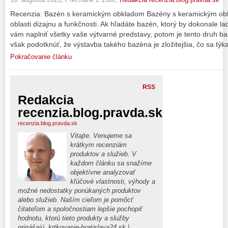
Recenzia: Bazén s keramickým obkladom Bazény s keramickým obk
oblasti dizajnu a funkčnosti. Ak hľadáte bazén, ktorý by dokonale la
vám naplniť všetky vaše výtvarné predstavy, potom je tento druh 
však podotknúť, že výstavba takého bazéna je zložitejšia, čo sa týk
Pokračovanie článku
RSS
Redakcia
recenzia.blog.pravda.sk
recenzia.blog.pravda.sk
Vitajte. Venujeme sa
krátkym recenziám
produktov a služieb. V
každom článku sa snažíme
objektívne analyzovať
kľúčové vlastnosti, výhody a
možné nedostatky ponúkaných produktov
alebo služieb. Naším cieľom je pomôcť
čitateľom a spoločnostiam lepšie pochopiť
hodnotu, ktorú tieto produkty a služby
prinášajú.
krtkovanie-bratislava24.sk
|