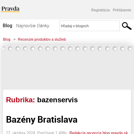
Registrácia
Prihlásenie
Blog
Najnovšie články
Najčítanejšie články
Blog
>
Recenzie produktov a služieb
Najkomentovanejšie články
Zoznam blogov
Komerčné blogy
Rubrika:
bazenservis
Bazény Bratislava
27. októbra 2024, Prečítané 1 498x,
Redakcia recenzia.blog.pravda.sk