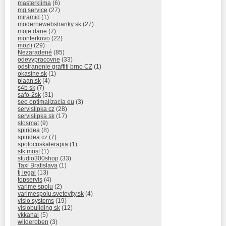
masterklima
(6)
mg service
(27)
miramid
(1)
modernewebstranky sk
(27)
moje dane
(7)
monterkovo
(22)
mozli
(29)
Nezaradené
(85)
odevypracovne
(33)
odstranenie graffiti brno CZ
(1)
okasine.sk
(1)
plaan.sk
(4)
s4b sk
(7)
safo-2sk
(31)
seo optimalizacia eu
(3)
servislipka cz
(28)
servislipka sk
(17)
slosmat
(9)
spiridea
(8)
spiridea cz
(7)
spolocnskaterapia
(1)
stk most
(1)
studio300shop
(33)
Taxi Bratislava
(1)
tj legal
(13)
topservis
(4)
varime spolu
(2)
varimespolu.svetevity.sk
(4)
visio systems
(19)
visiobuilding sk
(12)
vkkanal
(5)
wilderoben
(3)