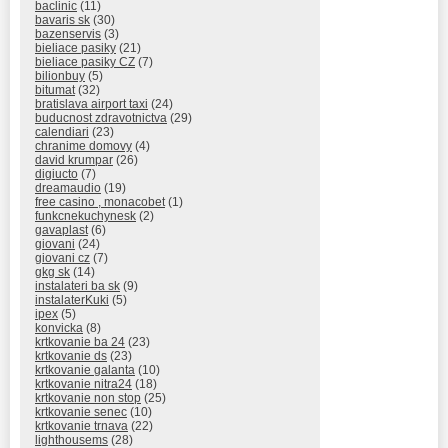
baclinic
(11)
bavaris sk
(30)
bazenservis
(3)
bieliace pasiky
(21)
bieliace pasiky CZ
(7)
bilionbuy
(5)
bitumat
(32)
bratislava airport taxi
(24)
buducnost zdravotnictva
(29)
calendiari
(23)
chranime domovy
(4)
david krumpar
(26)
digiucto
(7)
dreamaudio
(19)
free casino , monacobet
(1)
funkcnekuchynesk
(2)
gavaplast
(6)
giovani
(24)
giovani cz
(7)
gkg sk
(14)
instalateri ba sk
(9)
instalaterKuki
(5)
ipex
(5)
konvicka
(8)
krtkovanie ba 24
(23)
krtkovanie ds
(23)
krtkovanie galanta
(10)
krtkovanie nitra24
(18)
krtkovanie non stop
(25)
krtkovanie senec
(10)
krtkovanie trnava
(22)
lighthousems
(28)