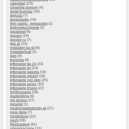
calendiari
(23)
chranime domovy
(4)
david krumpar
(26)
digiucto
(7)
dreamaudio
(19)
free casino , monacobet
(1)
funkcnekuchynesk
(2)
gavaplast
(6)
giovani
(24)
giovani cz
(7)
gkg sk
(14)
instalateri ba sk
(9)
instalaterKuki
(5)
ipex
(5)
konvicka
(8)
krtkovanie ba 24
(23)
krtkovanie ds
(23)
krtkovanie galanta
(10)
krtkovanie nitra24
(18)
krtkovanie non stop
(25)
krtkovanie senec
(10)
krtkovanie trnava
(22)
lighthousems
(28)
masterklima
(6)
mg service
(27)
miramid
(1)
modernewebstranky sk
(27)
moje dane
(7)
monterkovo
(22)
mozli
(29)
Nezaradené
(81)
odevypracovne
(33)