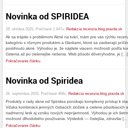
Novinka od SPIRIDEA
28. októbra 2025, Prečítané 1 047x,
Redakcia recenzia.blog.pravda.sk
Ak sa trápite s problémom Akné na tvári, mám pre vás rýchlu recen
kategóriu s rôznymi produktmi a článkami, ktoré sa zaoberajú príčina
postihnutú akné. Výhodou je, že nájdete viacero možností podľa 
čistenia až po cielenejšie riešenia. Web pôsobí dôveryhodne, je […]
Pokračovanie článku
Novinka od Spiridea
26. septembra 2025, Prečítané 468x,
Redakcia recenzia.blog.pravda.sk
Produkty z rady akne od Spiridea ponúkajú komplexný prístup k staro
Vďaka kombinácii jemných čistiacich zložiek a cielene pôsobiacich 
nadmerný lesk aj vzniku nových nepríjemností. Výhodou je ich šetrno
možnosť dlhodobého používania. Výsledok — čistejšia, zdravšie […
Pokračovanie článku