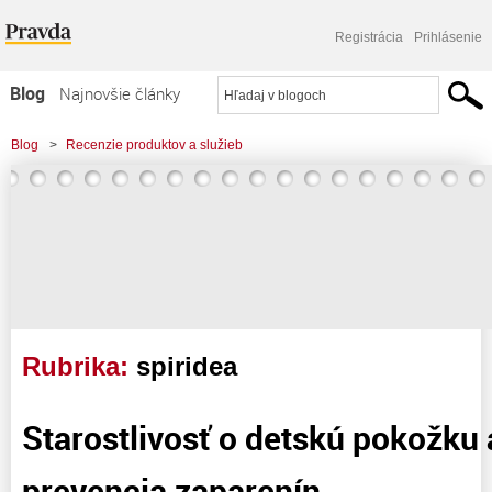
Registrácia
Prihlásenie
Blog
Najnovšie články
Najčítanejšie články
Blog
>
Recenzie produktov a služieb
Najkomentovanejšie články
Zoznam blogov
Komerčné blogy
Rubrika:
spiridea
Starostlivosť o detskú pokožku 
prevencia zaparenín