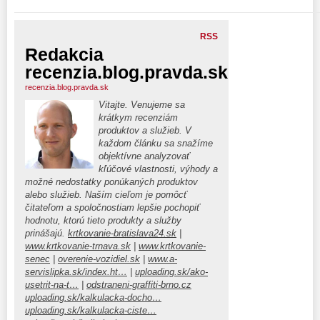
RSS
Redakcia
recenzia.blog.pravda.sk
recenzia.blog.pravda.sk
Vitajte. Venujeme sa
krátkym recenziám
produktov a služieb. V
každom článku sa snažíme
objektívne analyzovať
kľúčové vlastnosti, výhody a
možné nedostatky ponúkaných produktov
alebo služieb. Naším cieľom je pomôcť
čitateľom a spoločnostiam lepšie pochopiť
hodnotu, ktorú tieto produkty a služby
prinášajú.
krtkovanie-bratislava24.sk
|
www.krtkovanie-trnava.sk
|
www.krtkovanie-
senec
|
overenie-vozidiel.sk
|
www.a-
servislipka.sk/index.ht…
|
uploading.sk/ako-
usetrit-na-t…
|
odstraneni-graffiti-brno.cz
uploading.sk/kalkulacka-docho…
uploading.sk/kalkulacka-ciste…