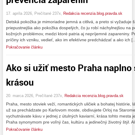
17. apríla 2026, Prečítané 237x,
Redakcia recenzia.blog.pravda.sk
Detská pokožka je mimoriadne jemná a citlivá, a preto si vyžaduje šp
priepustnejšia ako pokožka dospelých, čo ju robí náchylnejšou na 
kožných problémov, medzi ktoré patria aj nepríjemné zapareniny. Pr
príčiny ich vzniku, vedieť, ako im efektívne predchádzať a ako ich [
Pokračovanie článku
Ako si užiť mesto Praha naplno
krásou
20. marca 2026, Prečítané 237x,
Redakcia recenzia.blog.pravda.sk
Praha, mesto stoviek veží, romantických uličiek a bohatej histórie, 
už sa prechádzate po Karlovom moste, obdivujete Orloj na Starome
vychutnávate kávu v jednej z útulných kaviarní, krása tohto mesta 
Praha synonymom pre voľný čas, kultúru a jedinečný životný štýl. A
Pokračovanie článku