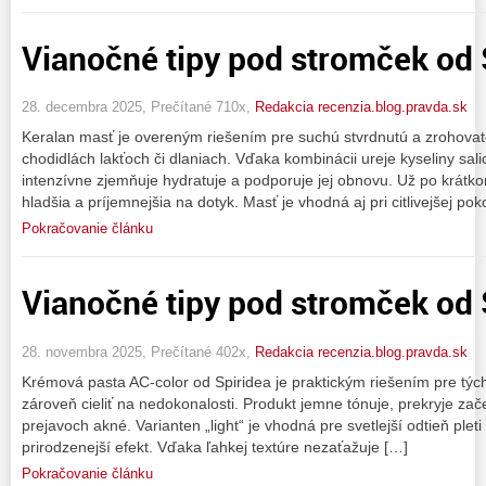
Vianočné tipy pod stromček od 
28. decembra 2025, Prečítané 710x,
Redakcia recenzia.blog.pravda.sk
Keralan masť je overeným riešením pre suchú stvrdnutú a zrohova
chodidlách lakťoch či dlaniach. Vďaka kombinácii ureje kyseliny sal
intenzívne zjemňuje hydratuje a podporuje jej obnovu. Už po krátko
hladšia a príjemnejšia na dotyk. Masť je vhodná aj pri citlivejšej 
Pokračovanie článku
Vianočné tipy pod stromček od 
28. novembra 2025, Prečítané 402x,
Redakcia recenzia.blog.pravda.sk
Krémová pasta AC-color od Spiridea je praktickým riešením pre tých, 
zároveň cieliť na nedokonalosti. Produkt jemne tónuje, prekryje zač
prejavoch akné. Varianten „light“ je vhodná pre svetlejší odtieň pleti
prirodzenejší efekt. Vďaka ľahkej textúre nezaťažuje […]
Pokračovanie článku