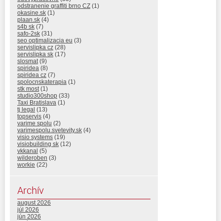
odstranenie graffiti brno CZ
(1)
okasine.sk
(1)
plaan.sk
(4)
s4b sk
(7)
safo-2sk
(31)
seo optimalizacia eu
(3)
servislipka cz
(28)
servislipka sk
(17)
slosmat
(9)
spiridea
(8)
spiridea cz
(7)
spolocnskaterapia
(1)
stk most
(1)
studio300shop
(33)
Taxi Bratislava
(1)
tj legal
(13)
topservis
(4)
varime spolu
(2)
varimespolu.svetevity.sk
(4)
visio systems
(19)
visiobuilding sk
(12)
vkkanal
(5)
wilderoben
(3)
workie
(22)
Archív
august 2026
júl 2026
jún 2026