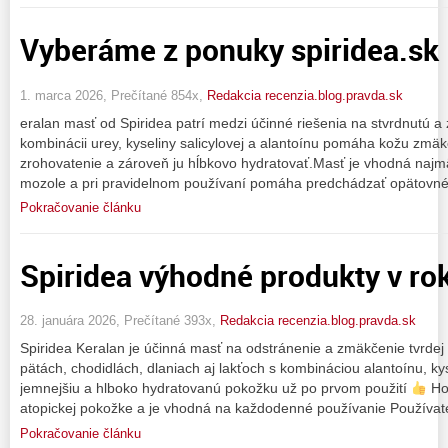
Vyberáme z ponuky spiridea.sk
1. marca 2026, Prečítané 854x,
Redakcia recenzia.blog.pravda.sk
eralan masť od Spiridea patrí medzi účinné riešenia na stvrdnutú 
kombinácii urey, kyseliny salicylovej a alantoínu pomáha kožu zmäk
zrohovatenie a zároveň ju hĺbkovo hydratovať.Masť je vhodná najmä 
mozole a pri pravidelnom používaní pomáha predchádzať opätovn
Pokračovanie článku
Spiridea výhodné produkty v ro
28. januára 2026, Prečítané 393x,
Redakcia recenzia.blog.pravda.sk
Spiridea Keralan je účinná masť na odstránenie a zmäkčenie tvrdej
pätách, chodidlách, dlaniach aj lakťoch s kombináciou alantoínu, kys
jemnejšiu a hlboko hydratovanú pokožku už po prvom použití
Hod
atopickej pokožke a je vhodná na každodenné používanie Používate
Pokračovanie článku