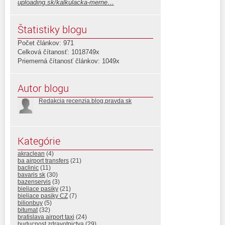
uploading.sk/kalkulacka-merne…
Štatistiky blogu
Počet článkov: 971
Celková čítanosť: 1018749x
Priemerná čítanosť článkov: 1049x
Autor blogu
Redakcia recenzia.blog.pravda.sk
Kategórie
akraclean
(4)
ba airport transfers
(21)
baclinic
(11)
bavaris sk
(30)
bazenservis
(3)
bieliace pasiky
(21)
bieliace pasiky CZ
(7)
bilionbuy
(5)
bitumat
(32)
bratislava airport taxi
(24)
buducnost zdravotnictva
(29)