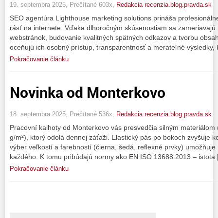
19. septembra 2025, Prečítané 603x,
Redakcia recenzia.blog.pravda.sk
SEO agentúra Lighthouse marketing solutions prináša profesionáln
rásť na internete. Vďaka dlhoročným skúsenostiam sa zameriavajú 
webstránok, budovanie kvalitných spätných odkazov a tvorbu obsahu,
oceňujú ich osobný prístup, transparentnosť a merateľné výsledky, 
Pokračovanie článku
Novinka od Monterkovo
18. septembra 2025, Prečítané 536x,
Redakcia recenzia.blog.pravda.sk
Pracovní kalhoty od Monterkovo vás presvedčia silným materiálom 
g/m²), ktorý odolá dennej záťaži. Elastický pás po bokoch zvyšuje ko
výber veľkostí a farebností (čierna, šedá, reflexné prvky) umožňuje 
každého. K tomu pribúdajú normy ako EN ISO 13688:2013 – istota 
Pokračovanie článku