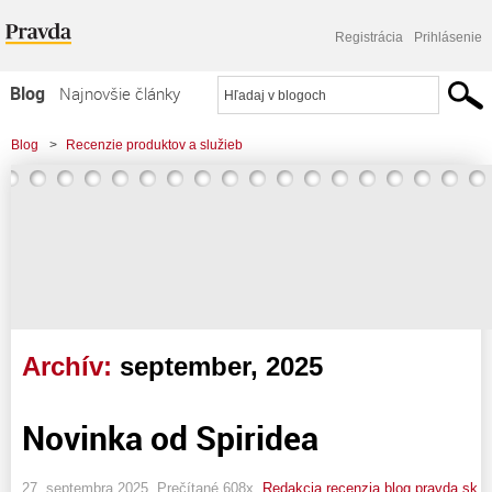
Registrácia
Prihlásenie
Blog
Najnovšie články
Najčítanejšie články
Blog
>
Recenzie produktov a služieb
Najkomentovanejšie články
Zoznam blogov
Komerčné blogy
Archív:
september, 2025
Novinka od Spiridea
27. septembra 2025, Prečítané 608x,
Redakcia recenzia.blog.pravda.sk