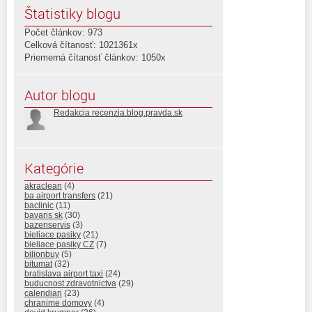
Štatistiky blogu
Počet článkov: 973
Celková čítanosť: 1021361x
Priemerná čítanosť článkov: 1050x
Autor blogu
Redakcia recenzia.blog.pravda.sk
Kategórie
akraclean
(4)
ba airport transfers
(21)
baclinic
(11)
bavaris sk
(30)
bazenservis
(3)
bieliace pasiky
(21)
bieliace pasiky CZ
(7)
bilionbuy
(5)
bitumat
(32)
bratislava airport taxi
(24)
buducnost zdravotnictva
(29)
calendiari
(23)
chranime domovy
(4)