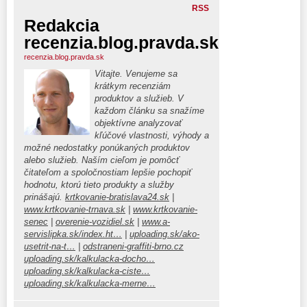
RSS
Redakcia
recenzia.blog.pravda.sk
recenzia.blog.pravda.sk
Vitajte. Venujeme sa
krátkym recenziám
produktov a služieb. V
každom článku sa snažíme
objektívne analyzovať
kľúčové vlastnosti, výhody a
možné nedostatky ponúkaných produktov
alebo služieb. Naším cieľom je pomôcť
čitateľom a spoločnostiam lepšie pochopiť
hodnotu, ktorú tieto produkty a služby
prinášajú.
krtkovanie-bratislava24.sk
|
www.krtkovanie-trnava.sk
|
www.krtkovanie-
senec
|
overenie-vozidiel.sk
|
www.a-
servislipka.sk/index.ht…
|
uploading.sk/ako-
usetrit-na-t…
|
odstraneni-graffiti-brno.cz
uploading.sk/kalkulacka-docho…
uploading.sk/kalkulacka-ciste…
uploading.sk/kalkulacka-merne…