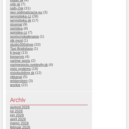
plaan.sk
(4)
s4b sk
(7)
safo-2sk
(31)
seo optimalizacia eu
(3)
servislipka cz
(28)
servislipka sk
(17)
slosmat
(9)
spiridea
(8)
spiridea cz
(7)
spolocnskaterapia
(1)
stk most
(1)
studio300shop
(33)
Taxi Bratislava
(1)
tj legal
(13)
topservis
(4)
varime spolu
(2)
varimespolu.svetevity.sk
(4)
visio systems
(19)
visiobuilding sk
(12)
vkkanal
(5)
wilderoben
(3)
workie
(22)
Archív
august 2026
júl 2026
jún 2026
apríl 2026
marec 2026
február 2026