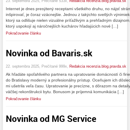
23. septembra 2025, Prečítané 533x,
Redakcia recenzia.blog.pravda.sk
Internet je dnes presýtený receptami všetkého druhu, no nájsť strá
inšpirovať, je čoraz vzácnejšie. Jednou z takýchto svetlých výnimiek 
ktorý sa odlišuje nielen vizuálne príťažlivým a prehľadným dizajn
ktorý uspokojí aj náročnejších kuchárov hľadajúcich nové […]
Pokračovanie článku
Novinka od Bavaris.sk
22. septembra 2025, Prečítané 999x,
Redakcia recenzia.blog.pravda.sk
Ak hľadáte spoľahlivého partnera na upratovanie domácností či firi
do Bratislavy moderný a profesionálny prístup. Oceňujem ich dôsledno
mi ušetrila veľa času. Upratovanie je precízne, s dôrazom na detail
väčšej rekonštrukcii bytu. Bonusom je príjemná komunikácia […]
Pokračovanie článku
Novinka od MG Service