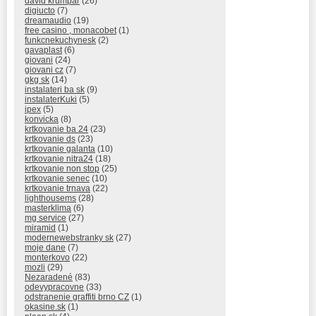
david krumpar
(26)
digiucto
(7)
dreamaudio
(19)
free casino , monacobet
(1)
funkcnekuchynesk
(2)
gavaplast
(6)
giovani
(24)
giovani cz
(7)
gkg sk
(14)
instalateri ba sk
(9)
instalaterKuki
(5)
ipex
(5)
konvicka
(8)
krtkovanie ba 24
(23)
krtkovanie ds
(23)
krtkovanie galanta
(10)
krtkovanie nitra24
(18)
krtkovanie non stop
(25)
krtkovanie senec
(10)
krtkovanie trnava
(22)
lighthousems
(28)
masterklima
(6)
mg service
(27)
miramid
(1)
modernewebstranky sk
(27)
moje dane
(7)
monterkovo
(22)
mozli
(29)
Nezaradené
(83)
odevypracovne
(33)
odstranenie graffiti brno CZ
(1)
okasine.sk
(1)