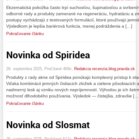
Ekzematická pokožka často trpí suchosťou, šupinatosťou a svrbení
odborné rady a produkty zamerané na regeneráciu, hydratáciu a zmi
postupy vychádzajú z testovaných formulácií, ktoré používajú jemné 
Výsledkom je lepšia bariérová funkcia, menej podráždenia a […]
Pokračovanie článku
Novinka od Spiridea
26. septembra 2025, Prečítané 469x,
Redakcia recenzia.blog.pravda.sk
Produkty z rady akne od Spiridea ponúkajú komplexný prístup k staro
Vďaka kombinácii jemných čistiacich zložiek a cielene pôsobiacich 
nadmerný lesk aj vzniku nových nepríjemností. Výhodou je ich šetrno
možnosť dlhodobého používania. Výsledok — čistejšia, zdravšie […
Pokračovanie článku
Novinka od Slosmat
25. septembra 2025, Prečítané 512x,
Redakcia recenzia.blog.pravda.sk