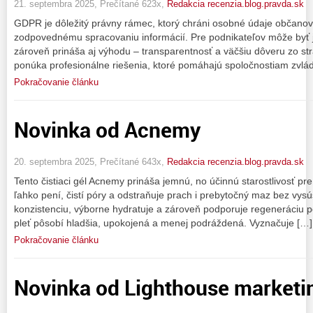
21. septembra 2025, Prečítané 623x,
Redakcia recenzia.blog.pravda.sk
GDPR je dôležitý právny rámec, ktorý chráni osobné údaje občanov 
zodpovednému spracovaniu informácií. Pre podnikateľov môže byť 
zároveň prináša aj výhodu – transparentnosť a väčšiu dôveru zo s
ponúka profesionálne riešenia, ktoré pomáhajú spoločnostiam zvlád
Pokračovanie článku
Novinka od Acnemy
20. septembra 2025, Prečítané 643x,
Redakcia recenzia.blog.pravda.sk
Tento čistiaci gél Acnemy prináša jemnú, no účinnú starostlivosť pr
ľahko pení, čistí póry a odstraňuje prach i prebytočný maz bez v
konzistenciu, výborne hydratuje a zároveň podporuje regeneráciu 
pleť pôsobí hladšia, upokojená a menej podráždená. Vyznačuje […]
Pokračovanie článku
Novinka od Lighthouse marketin