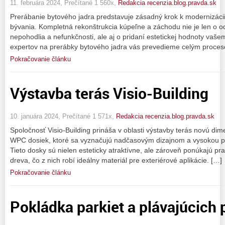
11. februára 2024, Prečítané 1 560x,
Redakcia recenzia.blog.pravda.sk
Prerábanie bytového jadra predstavuje zásadný krok k modernizáci
bývania. Kompletná rekonštrukcia kúpeľne a záchodu nie je len o o
nepohodlia a nefunkčnosti, ale aj o pridaní estetickej hodnoty va
expertov na prerábky bytového jadra vás prevedieme celým proces
Pokračovanie článku
Výstavba terás Visio-Building
10. januára 2024, Prečítané 1 571x,
Redakcia recenzia.blog.pravda.sk
Spoločnosť Visio-Building prináša v oblasti výstavby terás novú dim
WPC dosiek, ktoré sa vyznačujú nadčasovým dizajnom a vysokou 
Tieto dosky sú nielen esteticky atraktívne, ale zároveň ponúkajú pr
dreva, čo z nich robí ideálny materiál pre exteriérové aplikácie. […]
Pokračovanie článku
Pokládka parkiet a plávajúcich 