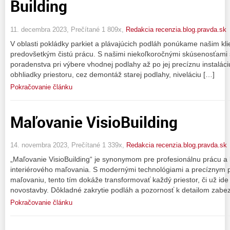
Building
11. decembra 2023, Prečítané 1 809x,
Redakcia recenzia.blog.pravda.sk
V oblasti pokládky parkiet a plávajúcich podláh ponúkame našim kli
predovšetkým čistú prácu. S našimi niekoľkoročnými skúsenosťami
poradenstva pri výbere vhodnej podlahy až po jej precíznu instalá
obhliadky priestoru, cez demontáž starej podlahy, niveláciu […]
Pokračovanie článku
Maľovanie VisioBuilding
14. novembra 2023, Prečítané 1 339x,
Redakcia recenzia.blog.pravda.sk
„Maľovanie VisioBuilding“ je synonymom pre profesionálnu prácu a k
interiérového maľovania. S modernými technológiami a precíznym
maľovaniu, tento tím dokáže transformovať každý priestor, či už ide
novostavby. Dôkladné zakrytie podláh a pozornosť k detailom zabe
Pokračovanie článku