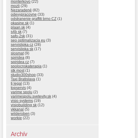
monterkovo
(22)
mozli
(29)
Nezaradené
(82)
odevypracovne
(33)
odstranenie graffiti brno CZ
(1)
okasine.sk
(1)
plaan.sk
(4)
s4b sk
(7)
safo-2sk
(31)
seo optimalizacia eu
(3)
servislipka cz
(28)
servislipka sk
(17)
slosmat
(9)
spiridea
(8)
spiridea cz
(7)
spolocnskaterapia
(1)
stk most
(1)
studio300shop
(33)
Taxi Bratislava
(1)
tj legal
(13)
topservis
(4)
varime spolu
(2)
varimespolu.svetevity.sk
(4)
visio systems
(19)
visiobuilding sk
(12)
vkkanal
(5)
wilderoben
(3)
workie
(22)
Archív