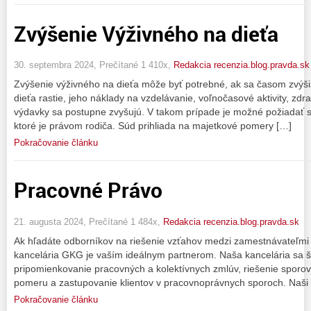
Zvýšenie Výživného na dieťa
30. septembra 2024, Prečítané 1 410x,
Redakcia recenzia.blog.pravda.sk
Zvýšenie výživného na dieťa môže byť potrebné, ak sa časom zvýšia
dieťa rastie, jeho náklady na vzdelávanie, voľnočasové aktivity, zdra
výdavky sa postupne zvyšujú. V takom prípade je možné požiadať s
ktoré je právom rodiča. Súd prihliada na majetkové pomery […]
Pokračovanie článku
Pracovné Právo
21. augusta 2024, Prečítané 1 484x,
Redakcia recenzia.blog.pravda.sk
Ak hľadáte odborníkov na riešenie vzťahov medzi zamestnávateľm
kancelária GKG je vaším ideálnym partnerom. Naša kancelária sa š
pripomienkovanie pracovných a kolektívnych zmlúv, riešenie sporo
pomeru a zastupovanie klientov v pracovnoprávnych sporoch. Naši 
Pokračovanie článku