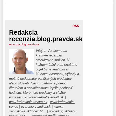
RSS
Redakcia
recenzia.blog.pravda.sk
recenzia.blog.pravda.sk
Vitajte. Venujeme sa
krátkym recenziám
produktov a služieb. V
každom článku sa snažíme
objektívne analyzovať
kľúčové vlastnosti, výhody a
možné nedostatky ponúkaných produktov
alebo služieb. Naším cieľom je pomôcť
čitateľom a spoločnostiam lepšie pochopiť
hodnotu, ktorú tieto produkty a služby
prinášajú.
krtkovanie-bratislava24.sk
|
www.krtkovanie-trnava.sk
|
www.krtkovanie-
senec
|
overenie-vozidiel.sk
|
www.a-
servislipka.sk/index.ht…
|
uploading.sk/ako-
usetrit-na-t…
|
odstraneni-graffiti-brno.cz