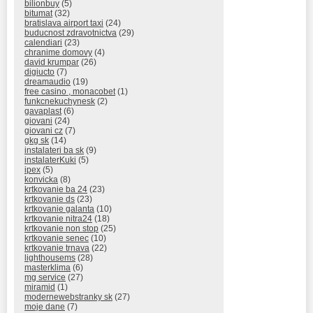
bilionbuy
(5)
bitumat
(32)
bratislava airport taxi
(24)
buducnost zdravotnictva
(29)
calendiari
(23)
chranime domovy
(4)
david krumpar
(26)
digiucto
(7)
dreamaudio
(19)
free casino , monacobet
(1)
funkcnekuchynesk
(2)
gavaplast
(6)
giovani
(24)
giovani cz
(7)
gkg sk
(14)
instalateri ba sk
(9)
instalaterKuki
(5)
ipex
(5)
konvicka
(8)
krtkovanie ba 24
(23)
krtkovanie ds
(23)
krtkovanie galanta
(10)
krtkovanie nitra24
(18)
krtkovanie non stop
(25)
krtkovanie senec
(10)
krtkovanie trnava
(22)
lighthousems
(28)
masterklima
(6)
mg service
(27)
miramid
(1)
modernewebstranky sk
(27)
moje dane
(7)