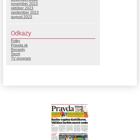
november 2023
október 2023
september 2023
august 2023
Odkazy
Fotky
Pravda.sk
Recepty
Šport
TV program