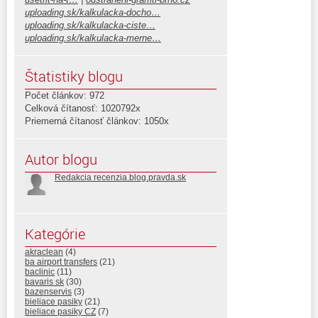
uploading.sk/kalkulacka-docho…
uploading.sk/kalkulacka-ciste…
uploading.sk/kalkulacka-merne…
Štatistiky blogu
Počet článkov: 972
Celková čítanosť: 1020792x
Priemerná čítanosť článkov: 1050x
Autor blogu
Redakcia recenzia.blog.pravda.sk
Kategórie
akraclean
(4)
ba airport transfers
(21)
baclinic
(11)
bavaris sk
(30)
bazenservis
(3)
bieliace pasiky
(21)
bieliace pasiky CZ
(7)