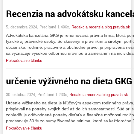
Recenzia na advokátsku kancel
5. decembra 2024, Prečítané 1 496x,
Redakcia recenzia.blog.pravda.sk
Advokátska kancelária GKG je renomovaná právna firma, ktorá p
fyzické aj právnické osoby. So skúsenými právnikmi a širokým portfó
občianske, rodinné, pracovné a obchodné právo, je pripravená rieši
sa vyznačuje vysokou odbornou úrovňou a zameraním na individuál
Pokračovanie článku
určenie výživného na dieta GKG
30. októbra 2024, Prečítané 1 233x,
Redakcia recenzia.blog.pravda.sk
Určenie výživného na dieťa je kľúčovým aspektom rodinného práva, 
prispievali na potreby svojich detí až do ich samostatnosti. Súd pri
zohľadňuje odôvodnené potreby dieťaťa a finančné možnosti rodičo
predstavuje 30 % zo sumy životného minima, ktoré sa každoročne 
Pokračovanie článku