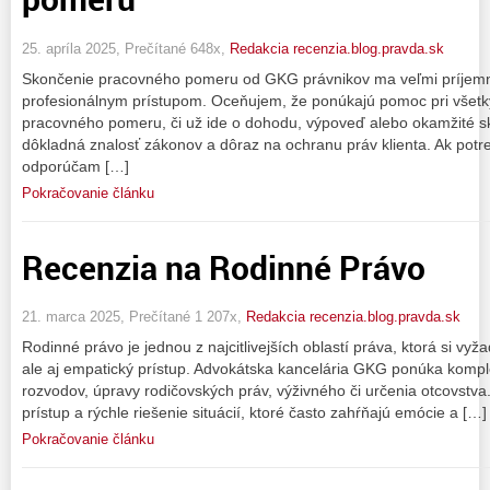
25. apríla 2025, Prečítané 648x,
Redakcia recenzia.blog.pravda.sk
Skončenie pracovného pomeru od GKG právnikov ma veľmi príjemn
profesionálnym prístupom. Oceňujem, že ponúkajú pomoc pri všet
pracovného pomeru, či už ide o dohodu, výpoveď alebo okamžité sk
dôkladná znalosť zákonov a dôraz na ochranu práv klienta. Ak pot
odporúčam […]
Pokračovanie článku
Recenzia na Rodinné Právo
21. marca 2025, Prečítané 1 207x,
Redakcia recenzia.blog.pravda.sk
Rodinné právo je jednou z najcitlivejších oblastí práva, ktorá si vy
ale aj empatický prístup. Advokátska kancelária GKG ponúka kompl
rozvodov, úpravy rodičovských práv, výživného či určenia otcovstva. 
prístup a rýchle riešenie situácií, ktoré často zahŕňajú emócie a […]
Pokračovanie článku