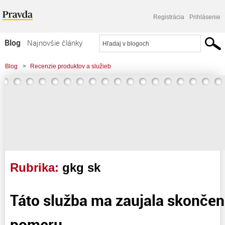
Registrácia
Prihlásenie
Blog
Najnovšie články
Najčítanejšie články
Blog
>
Recenzie produktov a služieb
Najkomentovanejšie články
Zoznam blogov
Komerčné blogy
Rubrika:
gkg sk
Táto služba ma zaujala skonče
pomeru