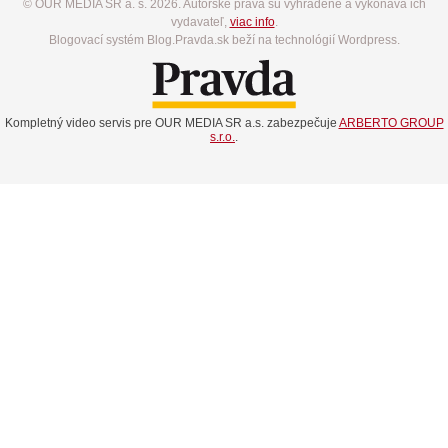
© OUR MEDIA SR a. s. 2026. Autorské práva sú vyhradené a vykonáva ich
vydavateľ,
viac info
.
Blogovací systém Blog.Pravda.sk beží na technológií Wordpress.
Kompletný video servis pre OUR MEDIA SR a.s. zabezpečuje
ARBERTO GROUP
s.r.o.
.