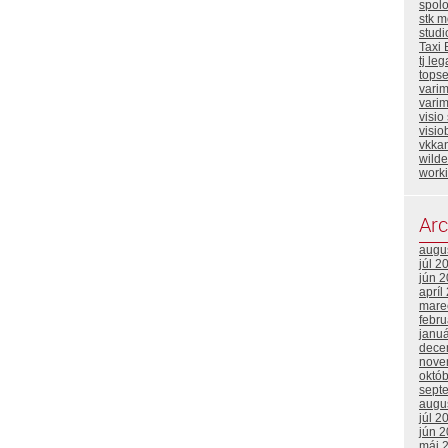
spol
stk m
stud
Taxi 
tj leg
topse
vari
varim
visio
visio
vkka
wild
work
Arc
augu
júl 2
jún 
apríl
mare
febr
janu
dece
nove
októ
sept
augu
júl 2
jún 
máj 