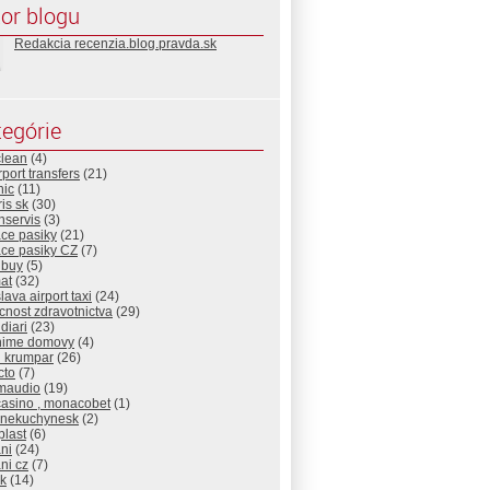
or blogu
Redakcia recenzia.blog.pravda.sk
egórie
clean
(4)
rport transfers
(21)
nic
(11)
is sk
(30)
nservis
(3)
ace pasiky
(21)
ace pasiky CZ
(7)
nbuy
(5)
at
(32)
slava airport taxi
(24)
nost zdravotnictva
(29)
diari
(23)
nime domovy
(4)
d krumpar
(26)
cto
(7)
maudio
(19)
casino , monacobet
(1)
cnekuchynesk
(2)
plast
(6)
ni
(24)
ni cz
(7)
sk
(14)