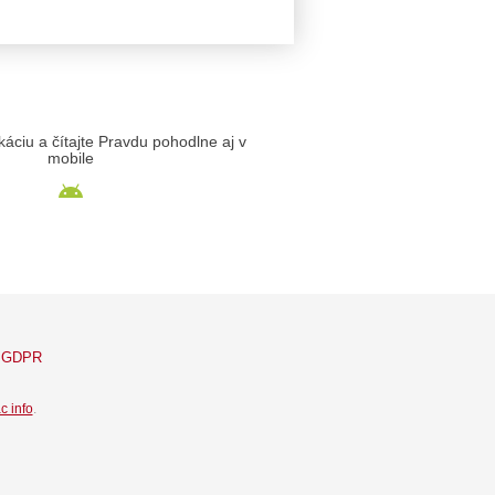
likáciu a čítajte Pravdu pohodlne aj v
mobile
GDPR
c info
.