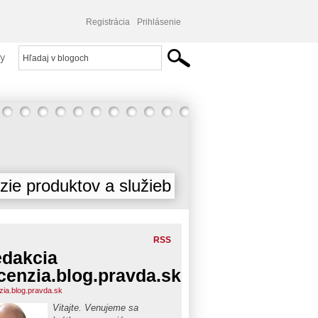
Registrácia
Prihlásenie
y
ie produktov a služieb
RSS
dakcia
cenzia.blog.pravda.sk
zia.blog.pravda.sk
Vitajte. Venujeme sa