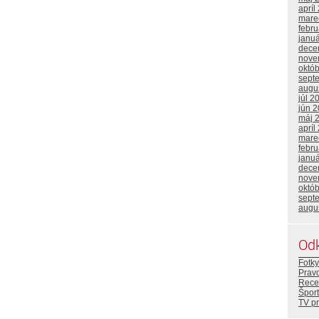
apríl
mare
febr
janu
dece
nove
októ
sept
augu
júl 2
jún 
máj 
apríl
mare
febr
janu
dece
nove
októ
sept
augu
Od
Fotky
Prav
Rece
Šport
TV p