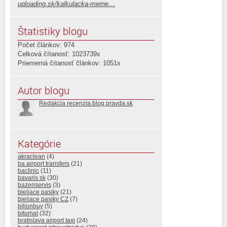
uploading.sk/kalkulacka-merne…
Štatistiky blogu
Počet článkov: 974
Celková čítanosť: 1023739x
Priemerná čítanosť článkov: 1051x
Autor blogu
Redakcia recenzia.blog.pravda.sk
Kategórie
akraclean
(4)
ba airport transfers
(21)
baclinic
(11)
bavaris sk
(30)
bazenservis
(3)
bieliace pasiky
(21)
bieliace pasiky CZ
(7)
bilionbuy
(5)
bitumat
(32)
bratislava airport taxi
(24)