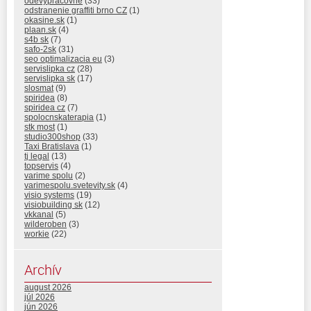
odevypracovne
(33)
odstranenie graffiti brno CZ
(1)
okasine.sk
(1)
plaan.sk
(4)
s4b sk
(7)
safo-2sk
(31)
seo optimalizacia eu
(3)
servislipka cz
(28)
servislipka sk
(17)
slosmat
(9)
spiridea
(8)
spiridea cz
(7)
spolocnskaterapia
(1)
stk most
(1)
studio300shop
(33)
Taxi Bratislava
(1)
tj legal
(13)
topservis
(4)
varime spolu
(2)
varimespolu.svetevity.sk
(4)
visio systems
(19)
visiobuilding sk
(12)
vkkanal
(5)
wilderoben
(3)
workie
(22)
Archív
august 2026
júl 2026
jún 2026