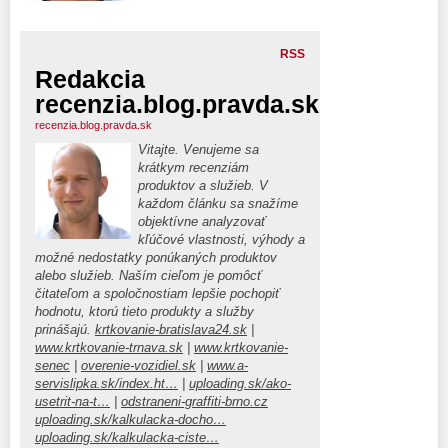
RSS
Redakcia
recenzia.blog.pravda.sk
recenzia.blog.pravda.sk
Vitajte. Venujeme sa
krátkym recenziám
produktov a služieb. V
každom článku sa snažíme
objektívne analyzovať
kľúčové vlastnosti, výhody a
možné nedostatky ponúkaných produktov
alebo služieb. Naším cieľom je pomôcť
čitateľom a spoločnostiam lepšie pochopiť
hodnotu, ktorú tieto produkty a služby
prinášajú.
krtkovanie-bratislava24.sk
|
www.krtkovanie-trnava.sk
|
www.krtkovanie-
senec
|
overenie-vozidiel.sk
|
www.a-
servislipka.sk/index.ht…
|
uploading.sk/ako-
usetrit-na-t…
|
odstraneni-graffiti-brno.cz
uploading.sk/kalkulacka-docho…
uploading.sk/kalkulacka-ciste…