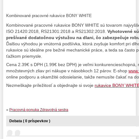
Kombinované pracovné rukavice BONY WHITE
Kombinované pracovné rukavice BONY WHITE sú tovarom najvyššej 
ISO 21420:2018, RS21301:2018 a RS21302:2018.
Vyhotovené sú 
prešívané dodatočnou výstužou na dlani, čo zabezpečuje robu
Ďalšou výhodou je vnútorná podšívka, ktorá zvyšuje komfort pri dl
rukavice sú ideálne pre bežné mechanické práce, a teda sa často p
ťažkom priemysle.
Cena 2.39€ s DPH (1.99€ bez DPH) je veľmi konkurencieschopná, 
množstevných zliav pri nákupe v násobkoch 12 párov. E-shop
www.
online podporu a okamžité odosielanie, takže nemusíte čakať na do
Nezmeškajte príležitosť a objednajte si svoje
rukavice BONY WHIT
«
Pracovná ponuka Zdravotná sestra
Debata ( 0 príspevkov )