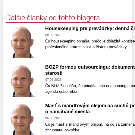
Ďalšie články od tohto blogera
Housekeeping pre prevádzky: denná čis
08.08.2026
Čo housekeeping obnáša, prečo je dôležitá konzist
profesionálna starostlivosť o čistotu prevádzky.
BOZP formou outsourcingu: dokumentáci
starostí
07.08.2026
Čo BOZP obnáša, čo prináša jeho outsourcing a na 
agendu odborníkom.
Masť s mandľovým olejom na suchú pok
o namáhané miesta
06.08.2026
Čo je masť s mandľovým olejom, na čo sa zameriav
zhrubnutej pokožke.