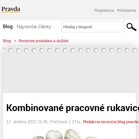
Registrácia
Prihlásenie
Blog
Najnovšie články
Najčítanejšie články
Blog
>
Recenzie produktov a služieb
Najkomentovanejšie články
>
Kombinované pracovné rukavice BONY WHITE
Zoznam blogov
Komerčné blogy
Kombinované pracovné rukavi
17. októbra 2023 22:45
, Prečítané 1 271x,
Redakcia recenzia.blog.pravda