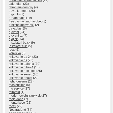
buducnost zdravotnictva
(29)
calendiari
(23)
chranime domovy
(4)
david krumpar
(26)
digiucto
(7)
dreamaudio
(19)
free casino , monacobet
(1)
funkcnekuchynesk
(2)
gavaplast
(6)
giovani
(24)
giovani cz
(7)
gkg sk
(14)
instalateri ba sk
(9)
instalaterKuki
(5)
ipex
(5)
konvicka
(8)
krtkovanie ba 24
(23)
krtkovanie ds
(23)
krtkovanie galanta
(10)
krtkovanie nitra24
(18)
krtkovanie non stop
(25)
krtkovanie senec
(10)
krtkovanie trnava
(22)
lighthousems
(28)
masterklima
(6)
mg service
(27)
miramid
(1)
modernewebstranky sk
(27)
moje dane
(7)
monterkovo
(22)
mozli
(29)
Nezaradené
(84)