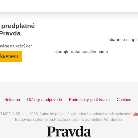
 predplatné
Pravda
stiahnite si ap
ormácie na každý deň
sledujte naše sociálne siete
íka Pravda
Reklama
Otázky a odpovede
Podmienky používania
Cookies
 MEDIA SR a. s. 2026. Autorské práva sú vyhradené a vykonáva ich vydavateľ,
via
Blogovací systém Blog.Pravda.sk beží na technológií Wordpress.