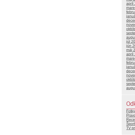
apríl
mare
febr
janu
dece
nove
októ
sept
augu
júl 2
jún 
máj 
apríl
mare
febr
janu
dece
nove
októ
sept
augu
Od
Fotky
Prav
Rece
Šport
TV p