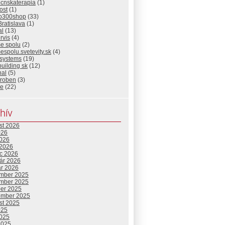
ocnskaterapia
(1)
ost
(1)
io300shop
(33)
Bratislava
(1)
al
(13)
rvis
(4)
me spolu
(2)
espolu.svetevity.sk
(4)
 systems
(19)
building sk
(12)
nal
(5)
eroben
(3)
ie
(22)
hív
st 2026
026
2026
 2026
c 2026
uár 2026
ár 2026
mber 2025
mber 2025
ber 2025
ember 2025
st 2025
025
2025
2025