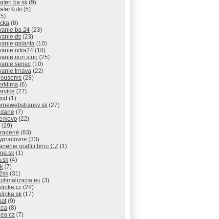
lateri ba sk
(9)
laterKuki
(5)
5)
icka
(8)
vanie ba 24
(23)
vanie ds
(23)
vanie galanta
(10)
vanie nitra24
(18)
vanie non stop
(25)
vanie senec
(10)
vanie trnava
(22)
thousems
(28)
erklima
(6)
ervice
(27)
mid
(1)
rnewebstranky sk
(27)
 dane
(7)
erkovo
(22)
(29)
radené
(83)
ypracovne
(33)
anenie graffiti brno CZ
(1)
ne.sk
(1)
.sk
(4)
sk
(7)
2sk
(31)
ptimalizacia eu
(3)
slipka cz
(28)
slipka sk
(17)
mat
(9)
dea
(8)
dea cz
(7)