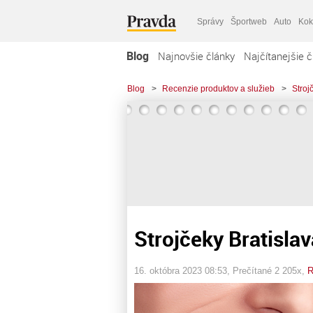
Správy
Športweb
Auto
Kok
Blog
Najnovšie články
Najčítanejšie č
Blog
>
Recenzie produktov a služieb
>
Stroj
Strojčeky Bratislav
16. októbra 2023 08:53
, Prečítané 2 205x,
R