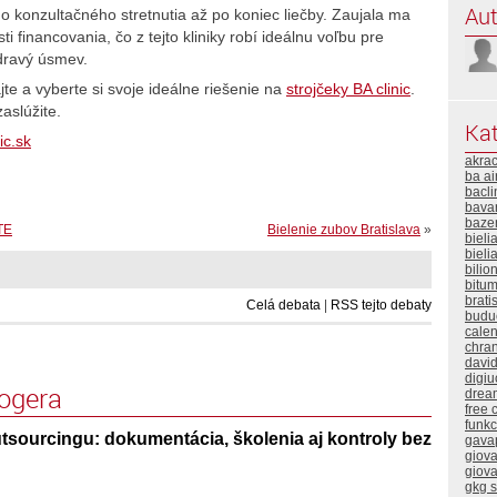
Aut
o konzultačného stretnutia až po koniec liečby. Zaujala ma
i financovania, čo z tejto kliniky robí ideálnu voľbu pre
dravý úsmev.
e a vyberte si svoje ideálne riešenie na
strojčeky BA clinic
.
aslúžite.
Kat
ic.sk
akra
ba ai
bacli
bavar
baze
TE
Bielenie zubov Bratislava
»
bieli
bieli
bilio
bitum
brati
Celá debata
|
RSS tejto debaty
buduc
calen
chra
davi
digiu
logera
drea
free 
funk
sourcingu: dokumentácia, školenia aj kontroly bez
gava
giova
giova
gkg 