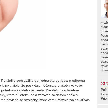
možn
aleb
čita
hodno
prin
www.
sene
serv
usetr
uplo
uplo
uplo
 Petržalke som zažil prvotriednu starostlivosť a odbornú
Šta
 klinika nielenže poskytuje riešenia pre všetky vekové
Poče
e k potrebám každého pacienta. Pre deti majú farebne
Celk
čeky, ktoré sú efektívne a zároveň sa deťom nosia s
Prie
tne neviditeľné strojčeky, ktoré vám umožnia zachovať váš