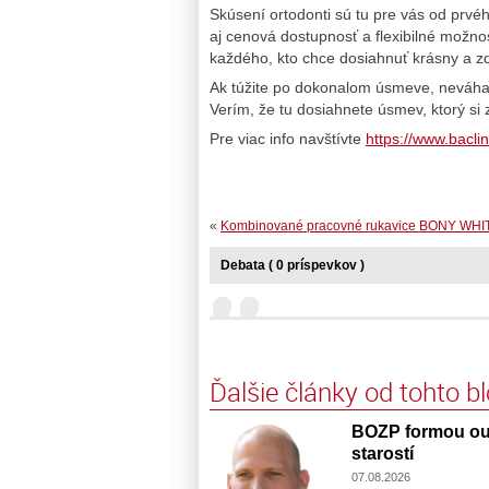
Skúsení ortodonti sú tu pre vás od prvéh
aj cenová dostupnosť a flexibilné možnost
každého, kto chce dosiahnuť krásny a z
Ak túžite po dokonalom úsmeve, neváhajt
Verím, že tu dosiahnete úsmev, ktorý si z
Pre viac info navštívte
https://www.baclin
«
Kombinované pracovné rukavice BONY WHI
Debata ( 0 príspevkov )
Ďalšie články od tohto b
BOZP formou out
starostí
07.08.2026