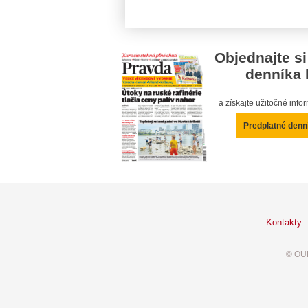
Objednajte si
denníka 
a získajte užitočné inf
Predplatné denn
Kontakty
© OUR