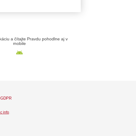
likáciu a čítajte Pravdu pohodlne aj v
mobile
GDPR
c info
.