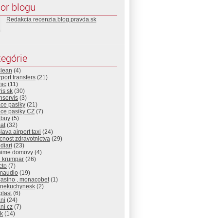
or blogu
Redakcia recenzia.blog.pravda.sk
egórie
clean
(4)
rport transfers
(21)
nic
(11)
is sk
(30)
nservis
(3)
ace pasiky
(21)
ace pasiky CZ
(7)
nbuy
(5)
at
(32)
slava airport taxi
(24)
nost zdravotnictva
(29)
diari
(23)
nime domovy
(4)
d krumpar
(26)
cto
(7)
maudio
(19)
casino , monacobet
(1)
cnekuchynesk
(2)
plast
(6)
ni
(24)
ni cz
(7)
sk
(14)