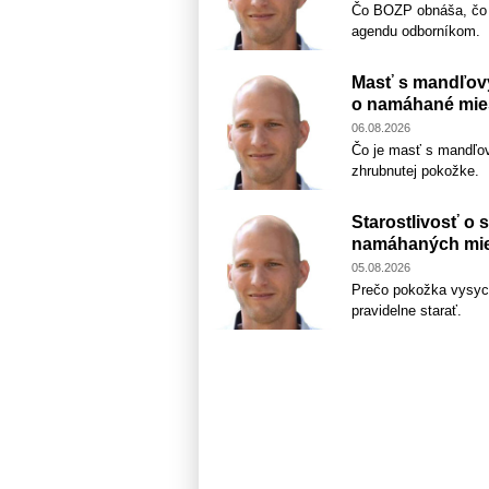
Čo BOZP obnáša, čo pr
agendu odborníkom.
Masť s mandľový
o namáhané mie
06.08.2026
Čo je masť s mandľov
zhrubnutej pokožke.
Starostlivosť o 
namáhaných mie
05.08.2026
Prečo pokožka vysych
pravidelne starať.