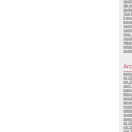
spol
stk m
stud
Taxi 
tj leg
topse
vari
varim
visio
visio
vkka
wild
work
Arc
augu
júl 2
jún 
apríl
mare
febr
janu
dece
nove
októ
sept
augu
júl 2
jún 
máj 