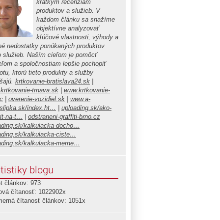
krátkym recenziám
produktov a služieb. V
každom článku sa snažíme
objektívne analyzovať
kľúčové vlastnosti, výhody a
é nedostatky ponúkaných produktov
o služieb. Naším cieľom je pomôcť
teľom a spoločnostiam lepšie pochopiť
tu, ktorú tieto produkty a služby
ášajú.
krtkovanie-bratislava24.sk
|
krtkovanie-trnava.sk
|
www.krtkovanie-
c
|
overenie-vozidiel.sk
|
www.a-
islipka.sk/index.ht…
|
uploading.sk/ako-
it-na-t…
|
odstraneni-graffiti-brno.cz
ading.sk/kalkulacka-docho…
ading.sk/kalkulacka-ciste…
ading.sk/kalkulacka-merne…
tistiky blogu
t článkov: 973
ová čítanosť: 1022902x
merná čítanosť článkov: 1051x