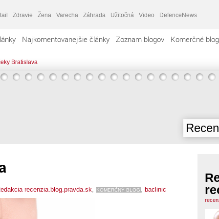
tail
Zdravie
Žena
Varecha
Záhrada
Užitočná
Video
DefenceNews
lánky
Najkomentovanejšie články
Zoznam blogov
Komerčné blog
čeky Bratislava
Recenz
a
Re
re
edakcia recenzia.blog.pravda.sk
,
,
baclinic
KOMERČNÝ BLOG
recen