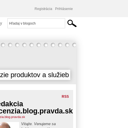
Registrácia
Prihlásenie
y
ie produktov a služieb
RSS
dakcia
cenzia.blog.pravda.sk
zia.blog.pravda.sk
Vitajte. Venujeme sa