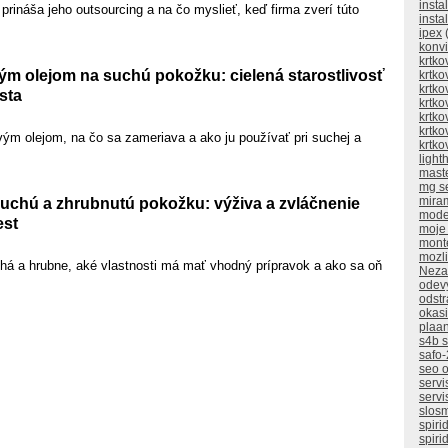
insta
ináša jeho outsourcing a na čo myslieť, keď firma zverí túto
insta
ipex
(
konv
krtko
m olejom na suchú pokožku: cielená starostlivosť
krtko
krtko
sta
krtko
krtko
krtko
ým olejom, na čo sa zameriava a ako ju používať pri suchej a
krtko
ligh
mast
mg s
mira
suchú a zhrubnutú pokožku: výživa a zvláčnenie
mode
st
moje
mont
mozli
á a hrubne, aké vlastnosti má mať vhodný prípravok a ako sa oň
Neza
odev
odstr
okasi
plaan
s4b 
safo-
seo o
servi
servi
slos
spiri
spiri