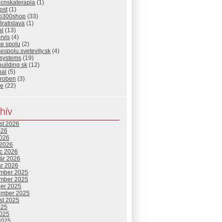
ocnskaterapia
(1)
ost
(1)
io300shop
(33)
Bratislava
(1)
al
(13)
rvis
(4)
me spolu
(2)
espolu.svetevity.sk
(4)
 systems
(19)
building sk
(12)
nal
(5)
eroben
(3)
ie
(22)
hív
st 2026
026
2026
 2026
c 2026
uár 2026
ár 2026
mber 2025
mber 2025
ber 2025
ember 2025
st 2025
025
2025
2025