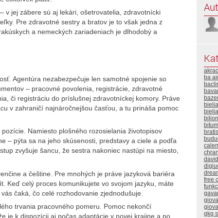
Aut
 jej zábere sú aj lekári, ošetrovatelia, zdravotnícki
eľky. Pre zdravotné sestry a bratov je to však jedna z
v rakúskych a nemeckých zariadeniach je dlhodobý a
Kat
akra
ba ai
osť. Agentúra nezabezpečuje len samotné spojenie so
bacli
mentov – pracovné povolenia, registrácie, zdravotné
bavar
baze
nia, či registráciu do príslušnej zdravotníckej komory. Práve
bieli
cu v zahraničí najnáročnejšou časťou, a tu prináša pomoc
bieli
bilio
bitum
r pozície. Namiesto plošného rozosielania životopisov
brati
buduc
e – pýta sa na jeho skúsenosti, predstavy a ciele a podľa
calen
tup zvyšuje šancu, že sestra nakoniec nastúpi na miesto,
chra
davi
digiu
drea
venčine a češtine. Pre mnohých je práve jazyková bariéra
free 
ít. Keď celý proces komunikujete vo svojom jazyku, máte
funk
o vás čaká, čo celé rozhodovanie zjednodušuje.
gava
giova
celého trvania pracovného pomeru. Pomoc nekončí
giova
gkg 
 je k dispozícii aj počas adaptácie v novej krajine a po