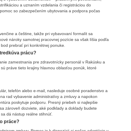
trifikáciou a uznaním vzdelania či registráciou do
j pomoc so zabezpečením ubytovania a podpora počas
enčine a češtine, takže pri vybavovaní formalít sa
kové nároky samotnej pracovnej pozície sa však líšia podľa
o bod prebrať pri konkrétnej ponuke.
stredkúva prácu?
anie zamestnania pre zdravotnícky personál v Rakúsku a
sú práve tieto krajiny hlavnou oblasťou ponúk, ktoré
lár, telefón alebo e-mail, nasleduje osobné poradenstvo a
na rad vybavenie administratívy a zmluvy a napokon
túra poskytuje podporu. Presný priebeh si najlepšie
 sa zároveň dozviete, aké podklady a doklady budete
sa dá nástup reálne stihnúť.
o práce?
dpisom zmluvy. Pomoc je k dispozícii aj počas adaptácie v