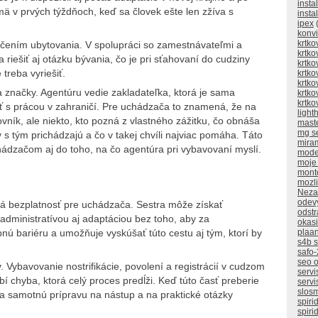
insta
mä v prvých týždňoch, keď sa človek ešte len zžíva s
insta
ipex
(
konv
krtko
čením ubytovania. V spolupráci so zamestnávateľmi a
krtko
riešiť aj otázku bývania, čo je pri sťahovaní do cudziny
krtko
 treba vyriešiť.
krtko
krtko
ita značky. Agentúru vedie zakladateľka, ktorá je sama
krtko
krtko
ť s prácou v zahraničí. Pre uchádzača to znamená, že na
ligh
ovník, ale niekto, kto pozná z vlastného zážitku, čo obnáša
mast
mg s
s tým prichádzajú a čo v takej chvíli najviac pomáha. Táto
mira
hádzačom aj do toho, na čo agentúra pri vybavovaní myslí.
mode
moje
mont
mozli
Neza
odev
á bezplatnosť pre uchádzača. Sestra môže získať
odstr
dministratívou aj adaptáciou bez toho, aby za
okasi
upnú bariéru a umožňuje vyskúšať túto cestu aj tým, ktorí by
plaan
s4b 
safo-
seo o
 Vybavovanie nostrifikácie, povolení a registrácií v cudzom
servi
bí chyba, ktorá celý proces predĺži. Keď túto časť preberie
servi
slos
a samotnú prípravu na nástup a na praktické otázky
spiri
spiri