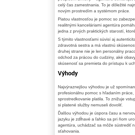
celý čas zamestnania. To je dôležité naj
novým prostredím a systémom práce.
Piatou vlastnosťou je pomoc so zabezpe
realitnými kanceláriami agentúra pomáha 
jedna z prvých praktických starostí, ktoré
S týmito vlastnosťami súvisí aj autentic
zdravotná sestra a má vlastnú skúsenos
druhej strane nie je len personálny prac
odchod za prácou do cudziny, aké obavy 
skúsenosť sa premieta do prístupu k uc
Výhody
Najvýraznejšou výhodou je už spomínan
profesionálnu pomoc s hľadaním práce, a
sprostredkovanie platila. To znižuje vst
si platené služby nemuseli dovoliť.
Ďalšou výhodou je úspora času a nervov.
jazyku je zdĺhavé a ľahko sa pri ňom uro
agentúra, uchádzač sa môže sústrediť n
sťahovania.