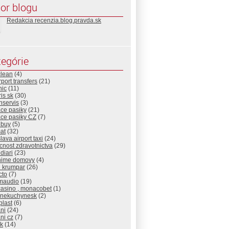
or blogu
Redakcia recenzia.blog.pravda.sk
egórie
clean
(4)
rport transfers
(21)
nic
(11)
is sk
(30)
nservis
(3)
ace pasiky
(21)
ace pasiky CZ
(7)
nbuy
(5)
at
(32)
slava airport taxi
(24)
nost zdravotnictva
(29)
diari
(23)
nime domovy
(4)
d krumpar
(26)
cto
(7)
maudio
(19)
casino , monacobet
(1)
cnekuchynesk
(2)
plast
(6)
ni
(24)
ni cz
(7)
sk
(14)