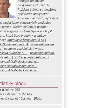
krátkym recenziám
produktov a služieb. V
každom článku sa snažíme
objektívne analyzovať
kľúčové vlastnosti, výhody a
é nedostatky ponúkaných produktov
o služieb. Naším cieľom je pomôcť
teľom a spoločnostiam lepšie pochopiť
tu, ktorú tieto produkty a služby
ášajú.
krtkovanie-bratislava24.sk
|
krtkovanie-trnava.sk
|
www.krtkovanie-
c
|
overenie-vozidiel.sk
|
www.a-
islipka.sk/index.ht…
|
uploading.sk/ako-
it-na-t…
|
odstraneni-graffiti-brno.cz
ading.sk/kalkulacka-docho…
ading.sk/kalkulacka-ciste…
ading.sk/kalkulacka-merne…
tistiky blogu
t článkov: 973
ová čítanosť: 1022062x
merná čítanosť článkov: 1050x