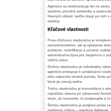
Agentúra sa neobmedzuje len na sestry – v
asistenti, pôrodné asistentky a opatrovat
hlavných oblastí, keďže dopyt po nich 
stabilný.
Kľúčové vlastnosti
Prvou kľúčovou vlastnosťou je komplexn
zamestnávateľom, ale aj vybavenie doku
poistenie, nostrifikáciu a uznanie vzdela
administratíva býva pre záujemcov o prá
citeľnú úľavu.
Druhou vlastnosťou je individuálny výbe
agentúra pristupuje k uchádzačovi osobn
toho odporúča vhodné ponuky. Tento prís
ktoré jej naozaj sadne.
Treťou vlastnosťou je komunikácia v slo
najväčšou obavou pri vybavovaní formal
istotu, že rozumiete, čo podpisujete a č
Štvrtou vlastnosťou je podpora počas 
podpisom zmluvy – agentúra deklaruje, že