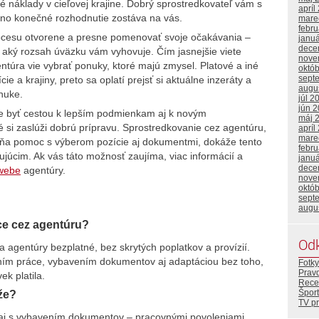
é náklady v cieľovej krajine. Dobrý sprostredkovateľ vám s
apríl
 no konečné rozhodnutie zostáva na vás.
mare
febr
procesu otvorene a presne pomenovať svoje očakávania –
janu
dece
 aký rozsah úväzku vám vyhovuje. Čím jasnejšie viete
nove
ntúra vie vybrať ponuky, ktoré majú zmysel. Platové a iné
októ
sept
e a krajiny, preto sa oplatí prejsť si aktuálne inzeráty a
augu
onuke.
júl 2
jún 
že byť cestou k lepším podmienkam aj k novým
máj 
é si zaslúži dobrú prípravu. Sprostredkovanie cez agentúru,
apríl
mare
ŕňa pomoc s výberom pozície aj dokumentmi, dokáže tento
febr
ujúcim. Ak vás táto možnosť zaujíma, viac informácií a
janu
dece
 webe
agentúry.
nove
októ
sept
augu
ce cez agentúru?
Od
 agentúry bezplatné, bez skrytých poplatkov a provízií.
ním práce, vybavením dokumentov aj adaptáciou bez toho,
Fotky
Prav
k platila.
Rece
Šport
že?
TV p
aj s vybavením dokumentov – pracovnými povoleniami,