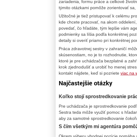
zariadenia, formu práce a celkové životn
týmito otázkami pomôže zorientovať sa,
Užitočné je tiež pristupovať k celému 
kde chcete pracovať, na akom oddelení,
povedať, čo hľadáte, tým lepšie vám age
podmienky sa líšia podľa konkrétnej pozíci
detaily si overiť priamo pri konkrétnej p
Práca zdravotnej sestry v zahraničí mô
skúsenostiam, no je to rozhodnutie, ktor
ktoré je pre uchádzača bezplatné a zah
krok zjednodušiť a urobiť ho menej stres
kontakt nájdete, keď si pozriete
viac na
Najčastejšie otázky
Koľko stojí sprostredkovanie prá
Pre uchádzača je sprostredkovanie podľa
Sestra teda môže využiť pomoc s hľada
aby za samotné sprostredkovanie čokoľve
S čím všetkým mi agentúra pomô
Okrem výberu vhodnej pozície pomáha 