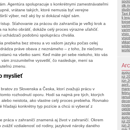
spol
kám. Agentúra spolupracuje s konkrétnymi zamestnávateľmi
stk m
upné, vrátane takých, ktoré nemusia byť verejne
stud
Taxi 
rší výber, než aký by si dokázal nájsť sám.
tj leg
topse
ístup. Sťahovanie za prácou do zahraničia je veľký krok a
vari
sa na koho obrátiť, dokáže celý proces výrazne uľahčiť.
varim
visio
i uchádzači podobnú spoluprácu chvália.
visio
vkka
ia prebieha bez stresu a vo vašom jazyku počas celej
wild
 odrádza práve obava z neznámeho – z toho, že niečomu
work
stanú na všetko sami. Keď máte pri sebe niekoho, kto vás
vám zrozumiteľne vysvetliť, čo nasleduje, mení sa
Arc
nuteľnú zmenu.
augu
o myslieť
júl 2
jún 
apríl
 bratov zo Slovenska a Česka, ktorí zvažujú prácu v
mare
febr
omto rozhodnutí oporu. Hodí sa najmä pre tých, ktorých
janu
a alebo neistota, ako vlastne celý proces prebieha. Rovnako
dece
nove
 hľadajú konkrétny typ pozície a chcú si vyberať z
októ
sept
augu
že práca v zahraničí znamená aj život v zahraničí. Okrem
júl 2
jún 
o zvážiť vzdialenosť od rodiny, jazykové nároky daného
máj 