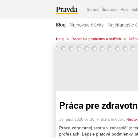
Správy
Športweb
Auto
Kok
Blog
Najnovšie články
Najčítanejšie č
Blog
>
Recenzie produktov a služieb
>
Práca
Práca pre zdravotn
30. júna 2026 07:30
, Prečítané 632x,
Redakc
Práca zdravotnej sestry v zahraničí je té
profesiách. Lepšie platové podmienky, st