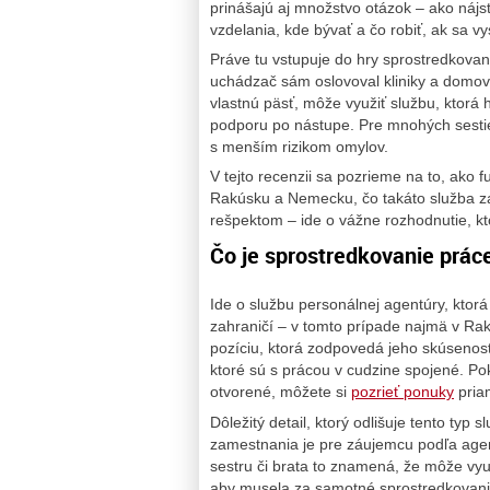
prinášajú aj množstvo otázok – ako náj
vzdelania, kde bývať a čo robiť, ak sa v
Práve tu vstupuje do hry sprostredkovan
uchádzač sám oslovoval kliniky a domovy
vlastnú päsť, môže využiť službu, ktorá
podporu po nástupe. Pre mnohých sestier
s menším rizikom omylov.
V tejto recenzii sa pozrieme na to, ako 
Rakúsku a Nemecku, čo takáto služba z
rešpektom – ide o vážne rozhodnutie, kto
Čo je sprostredkovanie práce
Ide o službu personálnej agentúry, ktor
zahraničí – v tomto prípade najmä v R
pozíciu, ktorá zodpovedá jeho skúsenos
ktoré sú s prácou v cudzine spojené. Pok
otvorené, môžete si
pozrieť ponuky
pria
Dôležitý detail, ktorý odlišuje tento typ
zamestnania je pre záujemcu podľa agent
sestru či brata to znamená, že môže vy
aby musela za samotné sprostredkovanie