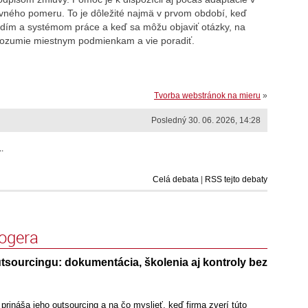
covného pomeru. To je dôležité najmä v prvom období, keď
redím a systémom práce a keď sa môžu objaviť otázky, na
 rozumie miestnym podmienkam a vie poradiť.
Tvorba webstránok na mieru
»
Posledný 30. 06. 2026, 14:28
..
Celá debata
|
RSS tejto debaty
logera
sourcingu: dokumentácia, školenia aj kontroly bez
ináša jeho outsourcing a na čo myslieť, keď firma zverí túto