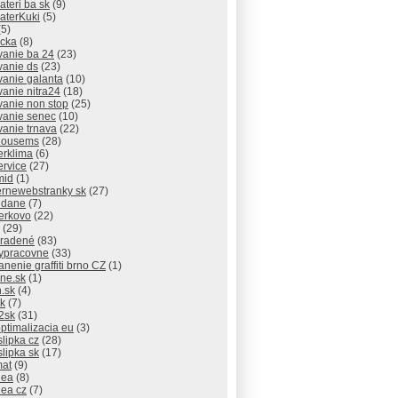
lateri ba sk
(9)
laterKuki
(5)
5)
icka
(8)
vanie ba 24
(23)
vanie ds
(23)
vanie galanta
(10)
vanie nitra24
(18)
vanie non stop
(25)
vanie senec
(10)
vanie trnava
(22)
thousems
(28)
erklima
(6)
ervice
(27)
mid
(1)
rnewebstranky sk
(27)
 dane
(7)
erkovo
(22)
(29)
radené
(83)
ypracovne
(33)
anenie graffiti brno CZ
(1)
ne.sk
(1)
.sk
(4)
sk
(7)
2sk
(31)
ptimalizacia eu
(3)
slipka cz
(28)
slipka sk
(17)
mat
(9)
dea
(8)
dea cz
(7)