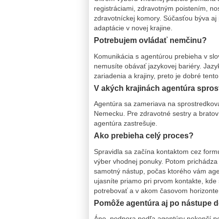
registráciami, zdravotným poistením, nos
zdravotníckej komory. Súčasťou býva a
adaptácie v novej krajine.
Potrebujem ovládať nemčinu?
Komunikácia s agentúrou prebieha v slov
nemusíte obávať jazykovej bariéry. Jazy
zariadenia a krajiny, preto je dobré tent
V akých krajinách agentúra spro
Agentúra sa zameriava na sprostredkov
Nemecku. Pre zdravotné sestry a bratov 
agentúra zastrešuje.
Ako prebieha celý proces?
Spravidla sa začína kontaktom cez formu
výber vhodnej ponuky. Potom prichádza 
samotný nástup, počas ktorého vám agen
ujasníte priamo pri prvom kontakte, kde
potrebovať a v akom časovom horizonte 
Pomôže agentúra aj po nástupe d
Áno, podpora podľa agentúry nekončí po