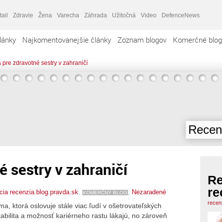
tail
Zdravie
Žena
Varecha
Záhrada
Užitočná
Video
DefenceNews
lánky
Najkomentovanejšie články
Zoznam blogov
Komerčné blog
 pre zdravotné sestry v zahraničí
Recenz
é sestry v zahraničí
Re
re
ia recenzia.blog.pravda.sk
,
,
Nezaradené
KOMERČNÝ BLOG
recen
ma, ktorá oslovuje stále viac ľudí v ošetrovateľských
abilita a možnosť kariérneho rastu lákajú, no zároveň