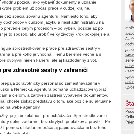
sť vhodnú pozíciu, ako vybaviť dokumenty a uznanie
yskytne problém už počas práce v cudzej krajine.
ie cez špecializovanú agentúru. Namiesto toho, aby
 dôchodcov v cudzom jazyku a riešil administratívu na
 ho prevedie celým procesom – od výberu pozície až po
možn
aleb
 je to spôsob, ako urobiť veľký životný krok pokojnejšie a
čita
hodno
funguje sprostredkovanie práce pre zdravotné sestry v
prin
ahŕňa a pre koho je vhodná. Tému berieme vecne a s
www.
ré ovplyvní nielen kariéru, ale aj každodenný život.
sene
serv
 pre zdravotné sestry v zahraničí
usetr
uplo
uplo
á prepája zdravotnícky personál so zamestnávateľmi v
uplo
akúsku a Nemecku. Agentúra pomáha uchádzačovi vybrať
tiam a cieľom, a zároveň zastreší vybavenie dokumentov,
iaľ chcete získať predstavu o tom, aké pozície sú aktuálne
Šta
mo na webe agentúry.
Poče
 služby, je jej bezplatnosť pre uchádzača. Sprostredkovanie
Celk
úry úplne zadarmo, bez skrytých poplatkov a provízií. Pre
Prie
užiť pomoc s hľadaním práce aj papierovačkami bez toho,
 čokoľvek platiť.