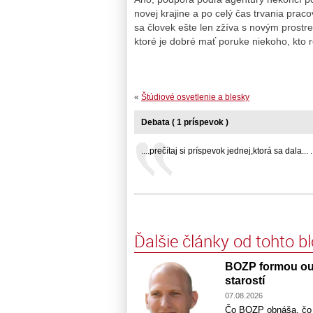
novej krajine a po celý čas trvania pra
sa človek ešte len zžíva s novým prost
ktoré je dobré mať poruke niekoho, kto
«
Štúdiové osvetlenie a blesky
Debata ( 1 príspevok )
....prečítaj si príspevok jednej,ktorá sa dala... .
Ďalšie články od tohto b
BOZP formou out
starostí
07.08.2026
Čo BOZP obnáša, čo pr