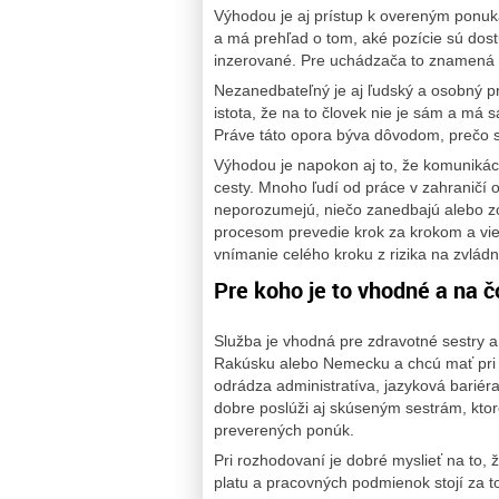
Výhodou je aj prístup k overeným ponu
a má prehľad o tom, aké pozície sú dost
inzerované. Pre uchádzača to znamená ši
Nezanedbateľný je aj ľudský a osobný pr
istota, že na to človek nie je sám a má 
Práve táto opora býva dôvodom, prečo s
Výhodou je napokon aj to, že komunikác
cesty. Mnoho ľudí od práce v zahraničí
neporozumejú, niečo zanedbajú alebo zo
procesom prevedie krok za krokom a vie 
vnímanie celého kroku z rizika na zvlád
Pre koho je to vhodné a na č
Služba je vhodná pre zdravotné sestry a
Rakúsku alebo Nemecku a chcú mať pri t
odrádza administratíva, jazyková bariér
dobre poslúži aj skúseným sestrám, ktoré
preverených ponúk.
Pri rozhodovaní je dobré myslieť na to, 
platu a pracovných podmienok stojí za t