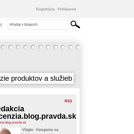
Registrácia
Prihlásenie
y
ie produktov a služieb
RSS
dakcia
cenzia.blog.pravda.sk
zia.blog.pravda.sk
Vitajte. Venujeme sa