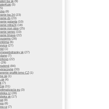
lateri ba sk
(9)
laterKuki
(5)
5)
icka
(8)
vanie ba 24
(23)
vanie ds
(23)
vanie galanta
(10)
vanie nitra24
(18)
vanie non stop
(25)
vanie senec
(10)
vanie trnava
(22)
thousems
(28)
erklima
(6)
ervice
(27)
mid
(1)
rnewebstranky sk
(27)
 dane
(7)
erkovo
(22)
(29)
radené
(84)
ypracovne
(33)
anenie graffiti brno CZ
(1)
ne.sk
(1)
.sk
(4)
sk
(7)
2sk
(31)
ptimalizacia eu
(3)
slipka cz
(28)
slipka sk
(17)
mat
(9)
dea
(8)
dea cz
(7)