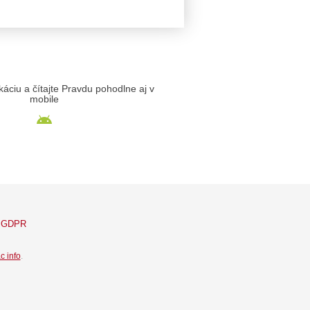
likáciu a čítajte Pravdu pohodlne aj v
mobile
GDPR
c info
.