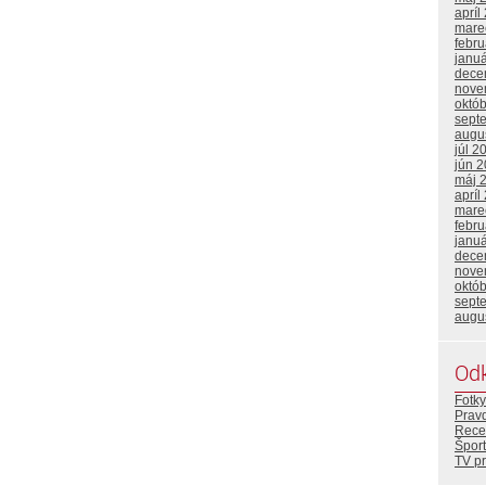
apríl
mare
febr
janu
dece
nove
októ
sept
augu
júl 2
jún 
máj 
apríl
mare
febr
janu
dece
nove
októ
sept
augu
Od
Fotky
Prav
Rece
Šport
TV p