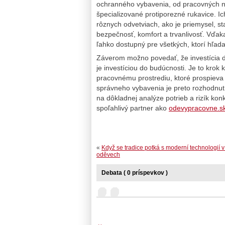
ochranného vybavenia, od pracovných n
špecializované protiporezné rukavice. I
rôznych odvetviach, ako je priemysel, st
bezpečnosť, komfort a trvanlivosť. Vďak
ľahko dostupný pre všetkých, ktorí hľada
Záverom možno povedať, že investícia 
je investíciou do budúcnosti. Je to kro
pracovnému prostrediu, ktoré prospieva
správneho vybavenia je preto rozhodnut
na dôkladnej analýze potrieb a rizík ko
spoľahlivý partner ako
odevypracovne.s
«
Když se tradice potká s moderní technologií 
oděvech
Debata ( 0 príspevkov )