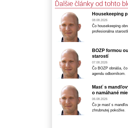
Ďalšie články od tohto b
Housekeeping pr
08.08.2026
Čo housekeeping obná
profesionálna starostl
BOZP formou out
starostí
07.08.2026
Čo BOZP obnáša, čo pr
agendu odborníkom.
Masť s mandľový
o namáhané mie
06.08.2026
Čo je masť s mandľov
zhrubnutej pokožke.