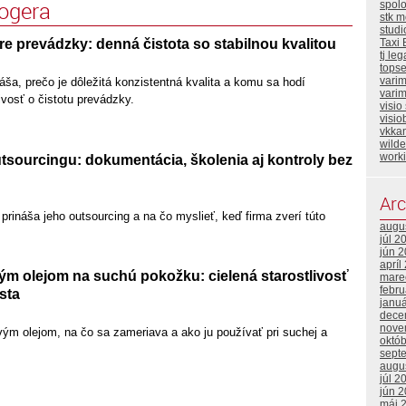
logera
spol
stk m
stud
e prevádzky: denná čistota so stabilnou kvalitou
Taxi 
tj leg
topse
vari
ša, prečo je dôležitá konzistentná kvalita a komu sa hodí
varim
ivosť o čistotu prevádzky.
visio
visio
vkka
wild
work
sourcingu: dokumentácia, školenia aj kontroly bez
Arc
ináša jeho outsourcing a na čo myslieť, keď firma zverí túto
augu
júl 2
jún 
apríl
m olejom na suchú pokožku: cielená starostlivosť
mare
febr
sta
janu
dece
nove
ým olejom, na čo sa zameriava a ako ju používať pri suchej a
októ
sept
augu
júl 2
jún 
máj 