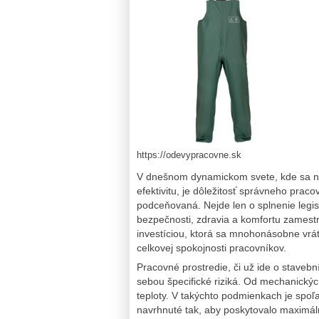
https://odevypracovne.sk
V dnešnom dynamickom svete, kde sa n
efektivitu, je dôležitosť správneho pr
podceňovaná. Nejde len o splnenie legi
bezpečnosti, zdravia a komfortu zamest
investíciou, ktorá sa mnohonásobne vráti
celkovej spokojnosti pracovníkov.
Pracovné prostredie, či už ide o stavební
sebou špecifické riziká. Od mechanický
teploty. V takýchto podmienkach je spo
navrhnuté tak, aby poskytovalo maximá