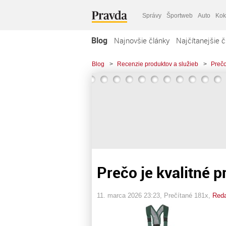
Správy
Športweb
Auto
Kok
Blog
Najnovšie články
Najčítanejšie č
Blog
>
Recenzie produktov a služieb
>
Prečo
Prečo je kvalitné 
11. marca 2026 23:23
, Prečítané 181x,
Reda