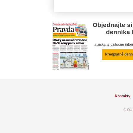
Objednajte si
denníka 
a získajte užitočné inf
Predplatné denn
Kontakty
© OUR