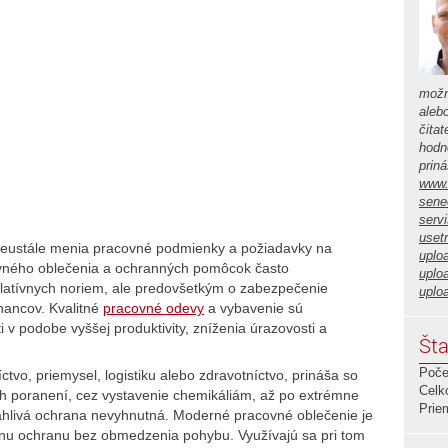
možn
aleb
čita
hodno
prin
www.
sene
serv
usetr
eustále menia pracovné podmienky a požiadavky na
uplo
acovného oblečenia a ochranných pomôcok často
uplo
slatívnych noriem, ale predovšetkým o zabezpečenie
uplo
nancov. Kvalitné
pracovné odevy
a vybavenie sú
 v podobe vyššej produktivity, zníženia úrazovosti a
Šta
Poče
ctvo, priemysel, logistiku alebo zdravotníctvo, prináša so
Celk
ch poranení, cez vystavenie chemikáliám, až po extrémne
Prie
ľahlivá ochrana nevyhnutná. Moderné pracovné oblečenie je
lnu ochranu bez obmedzenia pohybu. Využívajú sa pri tom