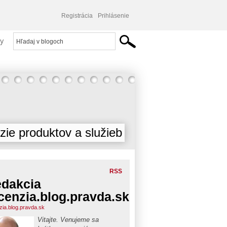
Registrácia
Prihlásenie
y
ie produktov a služieb
RSS
dakcia
cenzia.blog.pravda.sk
zia.blog.pravda.sk
Vitajte. Venujeme sa