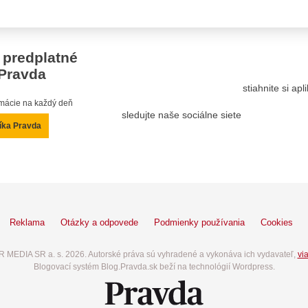
 predplatné
Pravda
stiahnite si ap
ormácie na každý deň
sledujte naše sociálne siete
íka Pravda
Reklama
Otázky a odpovede
Podmienky používania
Cookies
 MEDIA SR a. s. 2026. Autorské práva sú vyhradené a vykonáva ich vydavateľ,
via
Blogovací systém Blog.Pravda.sk beží na technológií Wordpress.