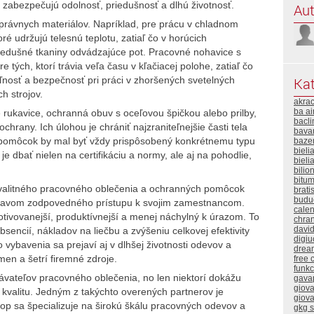
é zabezpečujú odolnosť, priedušnosť a dlhú životnosť.
Aut
právnych materiálov. Napríklad, pre prácu v chladnom
ré udržujú telesnú teplotu, zatiaľ čo v horúcich
iedušné tkaniny odvádzajúce pot. Pracovné nohavice s
tých, ktorí trávia veľa času v kľačiacej polohe, zatiaľ čo
Kat
eľnosť a bezpečnosť pri práci v zhoršených svetelných
h strojov.
akra
ba ai
rukavice, ochranná obuv s oceľovou špičkou alebo prilby,
bacli
hrany. Ich úlohou je chrániť najzraniteľnejšie časti tela
bavar
to pomôcok by mal byť vždy prispôsobený konkrétnemu typu
baze
bieli
e dbať nielen na certifikáciu a normy, ale aj na pohodlie,
bieli
.
bilio
bitum
valitného pracovného oblečenia a ochranných pomôcok
brati
buduc
rejavom zodpovedného prístupu k svojim zamestnancom.
calen
ivovanejší, produktívnejší a menej náchylný k úrazom. To
chra
davi
encií, nákladov na liečbu a zvýšeniu celkovej efektivity
digiu
 vybavenia sa prejaví aj v dlhšej životnosti odevov a
drea
en a šetrí firemné zdroje.
free 
funk
vateľov pracovného oblečenia, no len niektorí dokážu
gava
giova
kvalitu. Jedným z takýchto overených partnerov je
giova
hop sa špecializuje na širokú škálu pracovných odevov a
gkg 