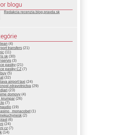
or blogu
Redakcia recenzia.blog.pravda.sk
egórie
clean
(4)
rport transfers
(21)
nic
(11)
is sk
(30)
nservis
(3)
ace pasiky
(21)
ace pasiky CZ
(7)
nbuy
(5)
at
(32)
slava airport taxi
(24)
nost zdravotnictva
(29)
diari
(23)
nime domovy
(4)
d krumpar
(26)
cto
(7)
maudio
(19)
casino , monacobet
(1)
cnekuchynesk
(2)
plast
(6)
ni
(24)
ni cz
(7)
sk
(14)