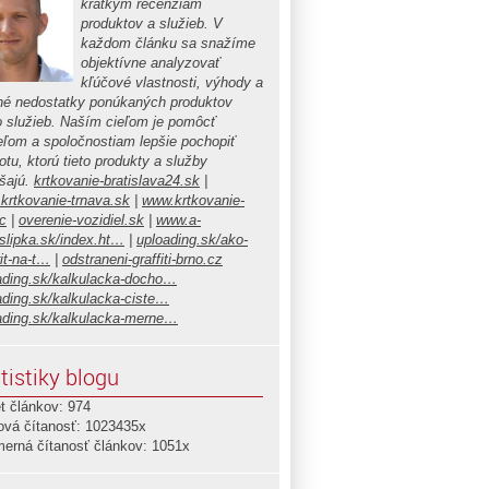
krátkym recenziám
produktov a služieb. V
každom článku sa snažíme
objektívne analyzovať
kľúčové vlastnosti, výhody a
é nedostatky ponúkaných produktov
o služieb. Naším cieľom je pomôcť
teľom a spoločnostiam lepšie pochopiť
tu, ktorú tieto produkty a služby
ášajú.
krtkovanie-bratislava24.sk
|
krtkovanie-trnava.sk
|
www.krtkovanie-
c
|
overenie-vozidiel.sk
|
www.a-
islipka.sk/index.ht…
|
uploading.sk/ako-
it-na-t…
|
odstraneni-graffiti-brno.cz
ading.sk/kalkulacka-docho…
ading.sk/kalkulacka-ciste…
ading.sk/kalkulacka-merne…
tistiky blogu
t článkov: 974
ová čítanosť: 1023435x
merná čítanosť článkov: 1051x