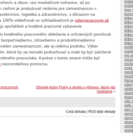
insta
ohavíc a obuvi, cez maskáčové nohavice, až po
insta
ch cieľom je poskytovať riešenia pre zamestnancov v
ipex
(
avebníctvo, logistika a zdravotníctvo, s dôrazom na
konv
krtko
a 100% viditeľnosti vo vyhľadávačoch je
odevypracovne.sk
krtko
jú spoľahlivé a kvalitné pracovné vybavenie.
krtko
krtko
do kvalitného pracovného oblečenia a ochranných pomôcok
krtko
krtko
k k bezpečnejšiemu, zdravšiemu a produktívnejšiemu
krtko
 nielen zamestnancom, ale aj celému podniku. Výber
ligh
mast
ím, ktoré by sa nemalo podceňovať a malo by byť založené
mg s
nkrétneho pracoviska. A práve v tomto smere môže byť
mira
k
neoceniteľnou pomocou.
mode
moje
mont
mozli
Neza
odev
v pracovních
Objavte krásy Prahy a okolia s výbavou, ktorá vás
odstr
nesklame
»
okasi
plaan
s4b 
safo-
seo o
Celá debata
|
RSS tejto debaty
servi
servi
slos
spiri
spiri