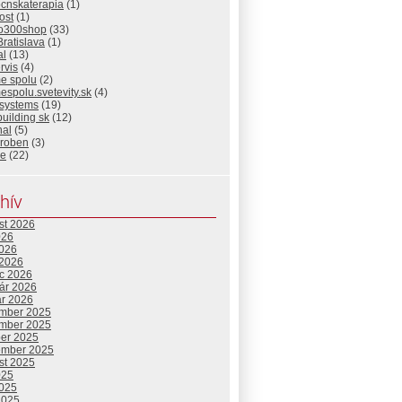
ocnskaterapia
(1)
ost
(1)
io300shop
(33)
Bratislava
(1)
al
(13)
rvis
(4)
me spolu
(2)
espolu.svetevity.sk
(4)
 systems
(19)
building sk
(12)
nal
(5)
eroben
(3)
ie
(22)
hív
st 2026
026
2026
 2026
c 2026
uár 2026
ár 2026
mber 2025
mber 2025
ber 2025
ember 2025
st 2025
025
2025
2025