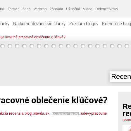
tail
Zdravie
Žena
Varecha
Záhrada
Užitočná
Video
DefenceNews
lánky
Najkomentovanejšie články
Zoznam blogov
Komerčné blog
 je kvalitné pracovné oblečenie kľúčové?
Recenz
pracovné oblečenie kľúčové?
Re
re
kcia recenzia.blog.pravda.sk
,
,
odevypracovne
KOMERČNÝ BLOG
recen