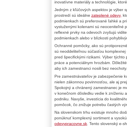
inovatívne materiály a technológie, ktor
Jedným z kľúčových aspektov je výber s
prostredí sú ideálne
zateplené odevy,
kto
podmienkach sú preferované ľahké a pr
vystuženými kolenami sú neoceniteľné pre 
reflexné prvky na odevoch zvyšujú vidit
podmienkach alebo v blízkosti pohyblivýc
Ochranné pomôcky, ako sú protiporezné 
sú neoddeliteľnou súčasťou komplexnej oc
pred špecifickými rizikami. Výber tých
práce a potenciálnym hrozbám. Dôležité j
aby ich zamestnanci nosili bez neochoty
Pre zamestnávateľov je zabezpečenie k
nielen zákonnou povinnosťou, ale aj p
Spokojný a chránený zamestnanec je mot
v konečnom dôsledku vedie k zníženiu abs
podniku. Navyše, investícia do kvalitného
pomôcok, čo znižuje potrebu častých vým
Na slovenskom trhu existuje mnoho dodá
ponúknuť komplexný sortiment a vysokú 
odevypracovne.sk
. Tento slovenský e-s