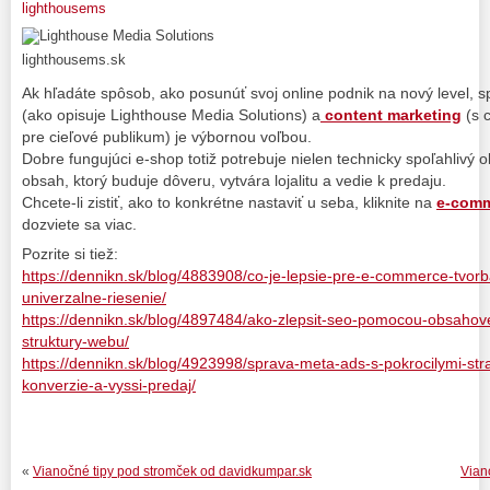
lighthousems
lighthousems.sk
Ak hľadáte spôsob, ako posunúť svoj online podnik na nový level, s
(ako opisuje Lighthouse Media Solutions) a
content marketing
(s 
pre cieľové publikum) je výbornou voľbou.
Dobre fungujúci e-shop totiž potrebuje nielen technicky spoľahlivý o
obsah, ktorý buduje dôveru, vytvára lojalitu a vedie k predaju.
Chcete-li zistiť, ako to konkrétne nastaviť u seba, kliknite na
e-comm
dozviete sa viac.
Pozrite si tiež:
https://dennikn.sk/blog/4883908/co-je-lepsie-pre-e-commerce-tvor
univerzalne-riesenie/
https://dennikn.sk/blog/4897484/ako-zlepsit-seo-pomocou-obsahov
struktury-webu/
https://dennikn.sk/blog/4923998/sprava-meta-ads-s-pokrocilymi-str
konverzie-a-vyssi-predaj/
«
Vianočné tipy pod stromček od davidkumpar.sk
Vian