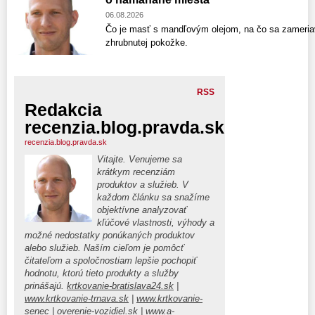
06.08.2026
Čo je masť s mandľovým olejom, na čo sa zameriav
zhrubnutej pokožke.
RSS
Redakcia
recenzia.blog.pravda.sk
recenzia.blog.pravda.sk
Vitajte. Venujeme sa
krátkym recenziám
produktov a služieb. V
každom článku sa snažíme
objektívne analyzovať
kľúčové vlastnosti, výhody a
možné nedostatky ponúkaných produktov
alebo služieb. Naším cieľom je pomôcť
čitateľom a spoločnostiam lepšie pochopiť
hodnotu, ktorú tieto produkty a služby
prinášajú.
krtkovanie-bratislava24.sk
|
www.krtkovanie-trnava.sk
|
www.krtkovanie-
senec
|
overenie-vozidiel.sk
|
www.a-