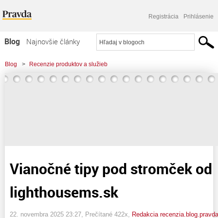
Registrácia
Prihlásenie
Blog
Najnovšie články
Najčítanejšie články
Blog
>
Recenzie produktov a služieb
Najkomentovanejšie články
>
Vianočné tipy pod stromček od lighthousems.sk
Zoznam blogov
Komerčné blogy
Vianočné tipy pod stromček od
lighthousems.sk
22. novembra 2025 23:27
, Prečítané 422x,
Redakcia recenzia.blog.pravd