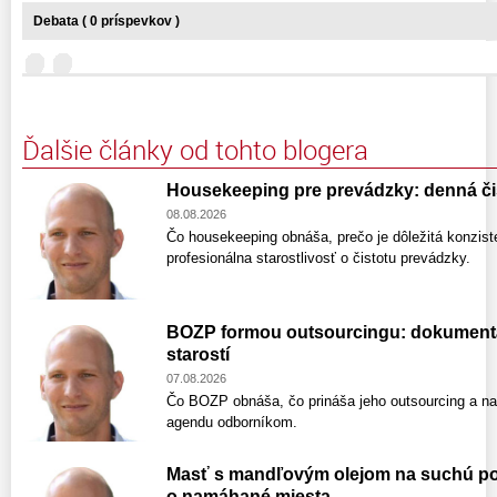
Debata ( 0 príspevkov )
Ďalšie články od tohto blogera
Housekeeping pre prevádzky: denná čis
08.08.2026
Čo housekeeping obnáša, prečo je dôležitá konzist
profesionálna starostlivosť o čistotu prevádzky.
BOZP formou outsourcingu: dokumentáci
starostí
07.08.2026
Čo BOZP obnáša, čo prináša jeho outsourcing a na 
agendu odborníkom.
Masť s mandľovým olejom na suchú pok
o namáhané miesta