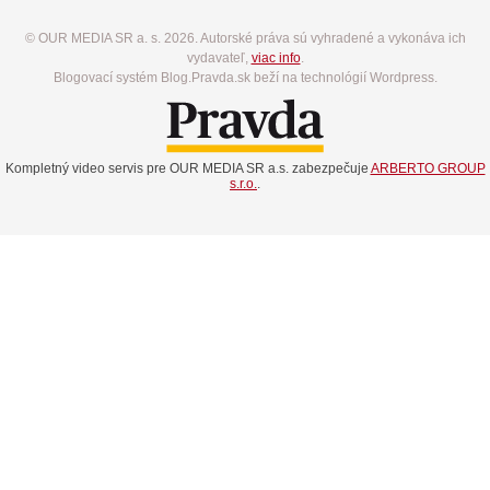
© OUR MEDIA SR a. s. 2026. Autorské práva sú vyhradené a vykonáva ich
vydavateľ,
viac info
.
Blogovací systém Blog.Pravda.sk beží na technológií Wordpress.
Kompletný video servis pre OUR MEDIA SR a.s. zabezpečuje
ARBERTO GROUP
s.r.o.
.