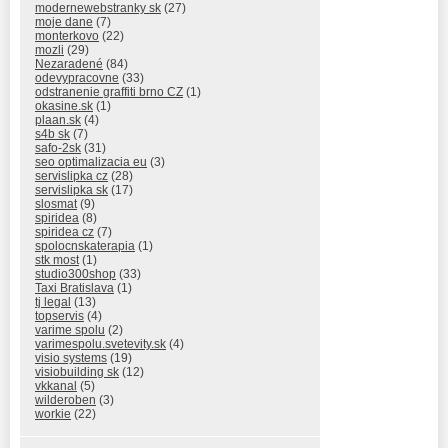
modernewebstranky sk
(27)
moje dane
(7)
monterkovo
(22)
mozli
(29)
Nezaradené
(84)
odevypracovne
(33)
odstranenie graffiti brno CZ
(1)
okasine.sk
(1)
plaan.sk
(4)
s4b sk
(7)
safo-2sk
(31)
seo optimalizacia eu
(3)
servislipka cz
(28)
servislipka sk
(17)
slosmat
(9)
spiridea
(8)
spiridea cz
(7)
spolocnskaterapia
(1)
stk most
(1)
studio300shop
(33)
Taxi Bratislava
(1)
tj legal
(13)
topservis
(4)
varime spolu
(2)
varimespolu.svetevity.sk
(4)
visio systems
(19)
visiobuilding sk
(12)
vkkanal
(5)
wilderoben
(3)
workie
(22)