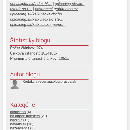
servislipka.sk/index.ht…
|
uploading.sk/ako-
usetrit-na-t…
|
odstraneni-graffiti-brno.cz
uploading.sk/kalkulacka-docho…
uploading.sk/kalkulacka-ciste…
uploading.sk/kalkulacka-merne…
Štatistiky blogu
Počet článkov: 974
Celková čítanosť: 1024103x
Priemerná čítanosť článkov: 1051x
Autor blogu
Redakcia recenzia.blog.pravda.sk
Kategórie
akraclean
(4)
ba airport transfers
(21)
baclinic
(11)
bavaris sk
(30)
bazenservis
(3)