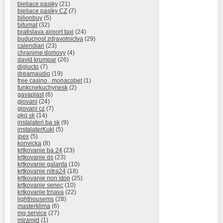
bieliace pasiky
(21)
bieliace pasiky CZ
(7)
bilionbuy
(5)
bitumat
(32)
bratislava airport taxi
(24)
buducnost zdravotnictva
(29)
calendiari
(23)
chranime domovy
(4)
david krumpar
(26)
digiucto
(7)
dreamaudio
(19)
free casino , monacobet
(1)
funkcnekuchynesk
(2)
gavaplast
(6)
giovani
(24)
giovani cz
(7)
gkg sk
(14)
instalateri ba sk
(9)
instalaterKuki
(5)
ipex
(5)
konvicka
(8)
krtkovanie ba 24
(23)
krtkovanie ds
(23)
krtkovanie galanta
(10)
krtkovanie nitra24
(18)
krtkovanie non stop
(25)
krtkovanie senec
(10)
krtkovanie trnava
(22)
lighthousems
(28)
masterklima
(6)
mg service
(27)
miramid
(1)