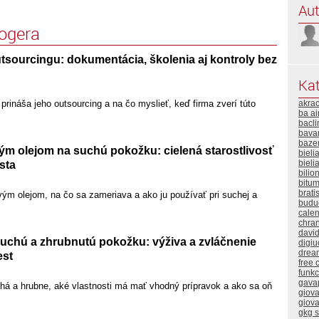
Aut
logera
sourcingu: dokumentácia, školenia aj kontroly bez
Kat
akra
ináša jeho outsourcing a na čo myslieť, keď firma zverí túto
ba ai
bacli
bavar
baze
m olejom na suchú pokožku: cielená starostlivosť
bieli
bieli
sta
bilio
bitum
brati
ým olejom, na čo sa zameriava a ako ju používať pri suchej a
buduc
calen
chra
davi
suchú a zhrubnutú pokožku: výživa a zvláčnenie
digiu
drea
st
free 
funk
gava
á a hrubne, aké vlastnosti má mať vhodný prípravok a ako sa oň
giova
giova
gkg 