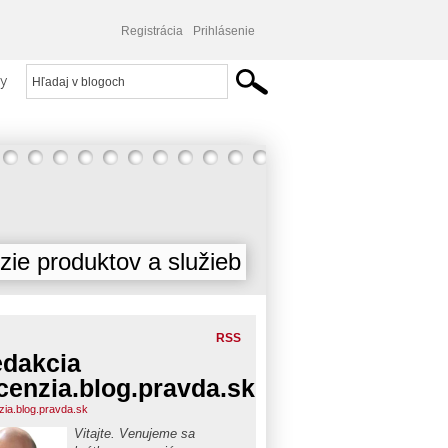
Registrácia
Prihlásenie
y
ie produktov a služieb
RSS
dakcia
cenzia.blog.pravda.sk
zia.blog.pravda.sk
Vitajte. Venujeme sa