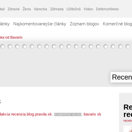
tail
Zdravie
Žena
Varecha
Záhrada
Užitočná
Video
DefenceNews
lánky
Najkomentovanejšie články
Zoznam blogov
Komerčné blog
ka od Bavaris
Recenz
s
Re
re
akcia recenzia.blog.pravda.sk
,
,
bavaris sk
KOMERČNÝ BLOG
recen