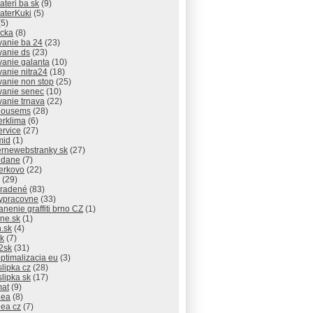
lateri ba sk
(9)
laterKuki
(5)
5)
icka
(8)
vanie ba 24
(23)
vanie ds
(23)
vanie galanta
(10)
vanie nitra24
(18)
vanie non stop
(25)
vanie senec
(10)
vanie trnava
(22)
thousems
(28)
erklima
(6)
ervice
(27)
mid
(1)
rnewebstranky sk
(27)
 dane
(7)
erkovo
(22)
(29)
radené
(83)
ypracovne
(33)
anenie graffiti brno CZ
(1)
ne.sk
(1)
.sk
(4)
sk
(7)
2sk
(31)
ptimalizacia eu
(3)
slipka cz
(28)
slipka sk
(17)
mat
(9)
dea
(8)
dea cz
(7)