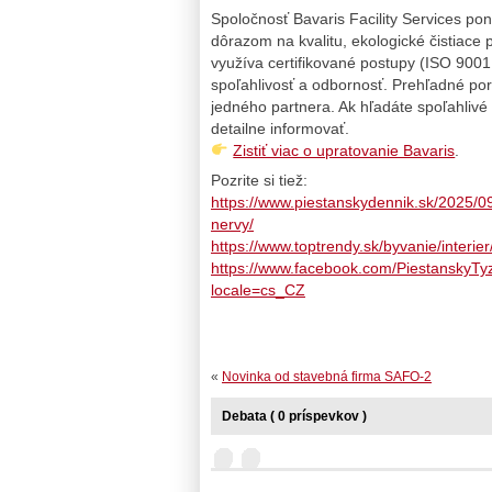
Spoločnosť Bavaris Facility Services po
dôrazom na kvalitu, ekologické čistiace pr
využíva certifikované postupy (ISO 900
spoľahlivosť a odbornosť. Prehľadné port
jedného partnera. Ak hľadáte spoľahlivé 
detailne informovať.
Zistiť viac o upratovanie Bavaris
.
Pozrite si tiež:
https://www.piestanskydennik.sk/2025/09/
nervy/
https://www.toptrendy.sk/byvanie/interie
https://www.facebook.com/Piestans
locale=cs_CZ
«
Novinka od stavebná firma SAFO-2
Debata ( 0 príspevkov )