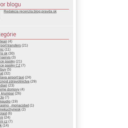
or blogu
Redakcia recenzia.blog.pravda.sk
egórie
clean
(4)
rport transfers
(21)
nic
(11)
is sk
(30)
nservis
(3)
ace pasiky
(21)
ace pasiky CZ
(7)
nbuy
(5)
at
(32)
slava airport taxi
(24)
nost zdravotnictva
(29)
diari
(23)
nime domovy
(4)
d krumpar
(26)
cto
(7)
maudio
(19)
casino , monacobet
(1)
cnekuchynesk
(2)
plast
(6)
ni
(24)
ni cz
(7)
sk
(14)