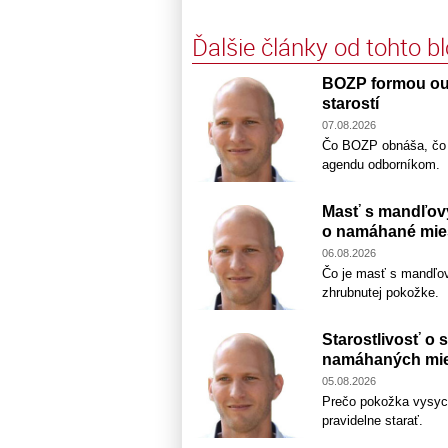
Ďalšie články od tohto b
BOZP formou out
starostí
07.08.2026
Čo BOZP obnáša, čo pr
agendu odborníkom.
Masť s mandľový
o namáhané mie
06.08.2026
Čo je masť s mandľov
zhrubnutej pokožke.
Starostlivosť o 
namáhaných mie
05.08.2026
Prečo pokožka vysych
pravidelne starať.