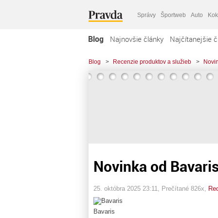
Správy
Športweb
Auto
Kok
Blog
Najnovšie články
Najčítanejšie č
Blog
>
Recenzie produktov a služieb
>
Novin
Novinka od Bavari
25. októbra 2025 23:11
, Prečítané 826x,
Red
Bavaris