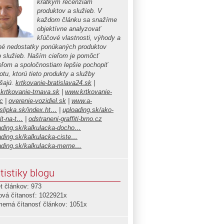
krátkym recenziám
produktov a služieb. V
každom článku sa snažíme
objektívne analyzovať
kľúčové vlastnosti, výhody a
é nedostatky ponúkaných produktov
o služieb. Naším cieľom je pomôcť
teľom a spoločnostiam lepšie pochopiť
tu, ktorú tieto produkty a služby
ášajú.
krtkovanie-bratislava24.sk
|
krtkovanie-trnava.sk
|
www.krtkovanie-
c
|
overenie-vozidiel.sk
|
www.a-
islipka.sk/index.ht…
|
uploading.sk/ako-
it-na-t…
|
odstraneni-graffiti-brno.cz
7S3CuGVueDrtJXiaU6LnuiWZLqRl?
ading.sk/kalkulacka-docho…
ading.sk/kalkulacka-ciste…
ading.sk/kalkulacka-merne…
tistiky blogu
t článkov: 973
ová čítanosť: 1022921x
merná čítanosť článkov: 1051x