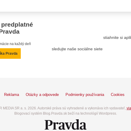
 predplatné
Pravda
stiahnite si ap
ormácie na každý deň
sledujte naše sociálne siete
íka Pravda
Reklama
Otázky a odpovede
Podmienky používania
Cookies
 MEDIA SR a. s. 2026. Autorské práva sú vyhradené a vykonáva ich vydavateľ,
via
Blogovací systém Blog.Pravda.sk beží na technológií Wordpress.