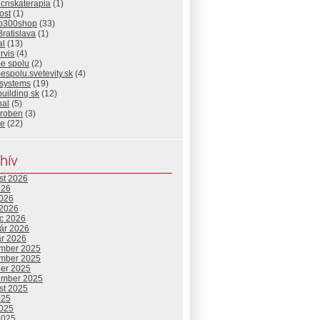
ocnskaterapia
(1)
ost
(1)
io300shop
(33)
Bratislava
(1)
al
(13)
rvis
(4)
me spolu
(2)
espolu.svetevity.sk
(4)
 systems
(19)
building sk
(12)
nal
(5)
eroben
(3)
ie
(22)
hív
st 2026
026
2026
 2026
c 2026
uár 2026
ár 2026
mber 2025
mber 2025
ber 2025
ember 2025
st 2025
025
2025
2025