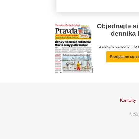
Objednajte si
denníka 
a získajte užitočné inf
Predplatné denn
Kontakty
© OUR