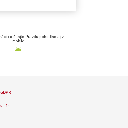
likáciu a čítajte Pravdu pohodlne aj v
mobile
GDPR
c info
.