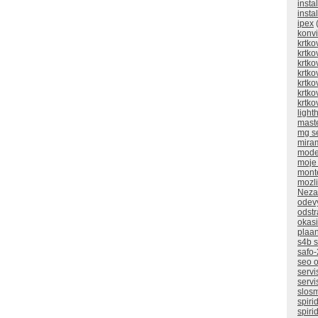
insta
insta
ipex
(
konv
krtko
krtko
krtko
krtko
krtko
krtko
krtko
ligh
mast
mg s
mira
mode
moje
mont
mozli
Neza
odev
odstr
okasi
plaan
s4b 
safo-
seo o
servi
servi
slos
spiri
spiri