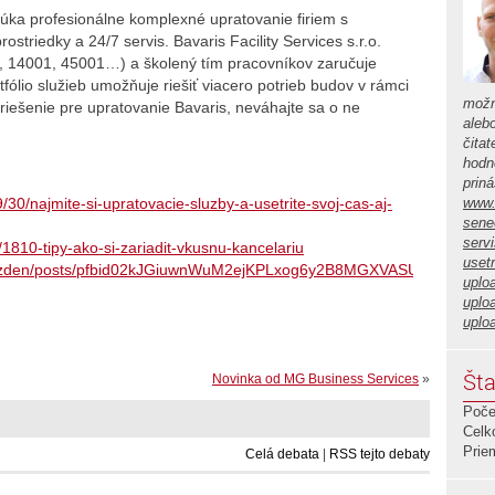
núka profesionálne komplexné upratovanie firiem s
ostriedky a 24/7 servis. Bavaris Facility Services s.r.o.
1, 14001, 45001…) a školený tím pracovníkov zaručuje
fólio služieb umožňuje riešiť viacero potrieb budov v rámci
možn
riešenie pre upratovanie Bavaris, neváhajte sa o ne
aleb
čita
hodno
prin
www.
30/najmite-si-upratovacie-sluzby-a-usetrite-svoj-cas-aj-
sene
serv
r/1810-tipy-ako-si-zariadit-vkusnu-kancelariu
usetr
kyTyzden/posts/pfbid02kJGiuwnWuM2ejKPLxog6y2B8MGXVASUHGLuhu
uplo
uplo
uplo
Šta
Novinka od MG Business Services
»
Poče
Celk
Prie
Celá debata
|
RSS tejto debaty