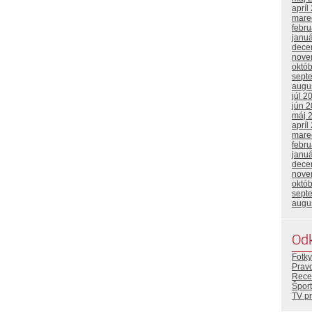
apríl
mare
febr
janu
dece
nove
októ
sept
augu
júl 2
jún 
máj 
apríl
mare
febr
janu
dece
nove
októ
sept
augu
Od
Fotky
Prav
Rece
Šport
TV p