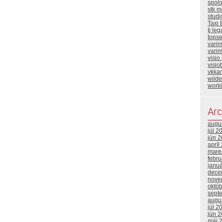
spol
stk m
stud
Taxi 
tj leg
topse
vari
varim
visio
visio
vkka
wild
work
Arc
augu
júl 2
jún 
apríl
mare
febr
janu
dece
nove
októ
sept
augu
júl 2
jún 
máj 