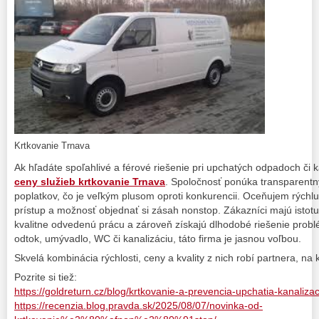
Krtkovanie Trnava
Ak hľadáte spoľahlivé a férové riešenie pri upchatých odpadoch či ka
ceny služieb krtkovanie Trnava
. Spoločnosť ponúka transparentn
poplatkov, čo je veľkým plusom oproti konkurencii. Oceňujem rýchlu
prístup a možnosť objednať si zásah nonstop. Zákazníci majú istotu
kvalitne odvedenú prácu a zároveň získajú dlhodobé riešenie problé
odtok, umývadlo, WC či kanalizáciu, táto firma je jasnou voľbou.
Skvelá kombinácia rýchlosti, ceny a kvality z nich robí partnera, n
Pozrite si tiež:
https://goldreturn.cz/blog/krtkovanie-a-prevencia-upchatia-kanalizac
https://recenzia.blog.pravda.sk/2025/08/07/novinka-od-