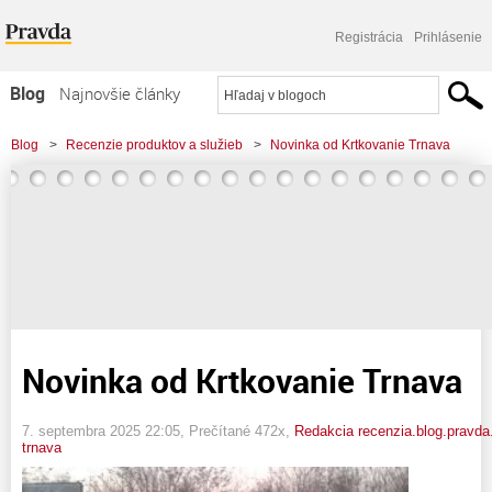
Registrácia
Prihlásenie
Blog
Najnovšie články
Najčítanejšie články
Blog
>
Recenzie produktov a služieb
>
Novinka od Krtkovanie Trnava
Najkomentovanejšie články
Zoznam blogov
Komerčné blogy
Novinka od Krtkovanie Trnava
7. septembra 2025 22:05
, Prečítané 472x,
Redakcia recenzia.blog.pravda
trnava