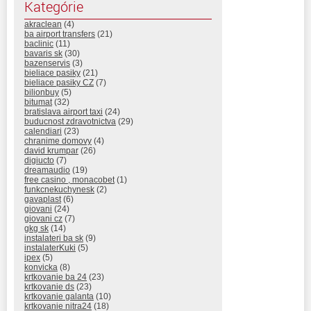
Kategórie
akraclean
(4)
ba airport transfers
(21)
baclinic
(11)
bavaris sk
(30)
bazenservis
(3)
bieliace pasiky
(21)
bieliace pasiky CZ
(7)
bilionbuy
(5)
bitumat
(32)
bratislava airport taxi
(24)
buducnost zdravotnictva
(29)
calendiari
(23)
chranime domovy
(4)
david krumpar
(26)
digiucto
(7)
dreamaudio
(19)
free casino , monacobet
(1)
funkcnekuchynesk
(2)
gavaplast
(6)
giovani
(24)
giovani cz
(7)
gkg sk
(14)
instalateri ba sk
(9)
instalaterKuki
(5)
ipex
(5)
konvicka
(8)
krtkovanie ba 24
(23)
krtkovanie ds
(23)
krtkovanie galanta
(10)
krtkovanie nitra24
(18)