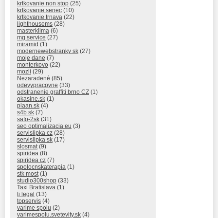
krtkovanie non stop
(25)
krtkovanie senec
(10)
krtkovanie trnava
(22)
lighthousems
(28)
masterklima
(6)
mg service
(27)
miramid
(1)
modernewebstranky sk
(27)
moje dane
(7)
monterkovo
(22)
mozli
(29)
Nezaradené
(85)
odevypracovne
(33)
odstranenie graffiti brno CZ
(1)
okasine.sk
(1)
plaan.sk
(4)
s4b sk
(7)
safo-2sk
(31)
seo optimalizacia eu
(3)
servislipka cz
(28)
servislipka sk
(17)
slosmat
(9)
spiridea
(8)
spiridea cz
(7)
spolocnskaterapia
(1)
stk most
(1)
studio300shop
(33)
Taxi Bratislava
(1)
tj legal
(13)
topservis
(4)
varime spolu
(2)
varimespolu.svetevity.sk
(4)