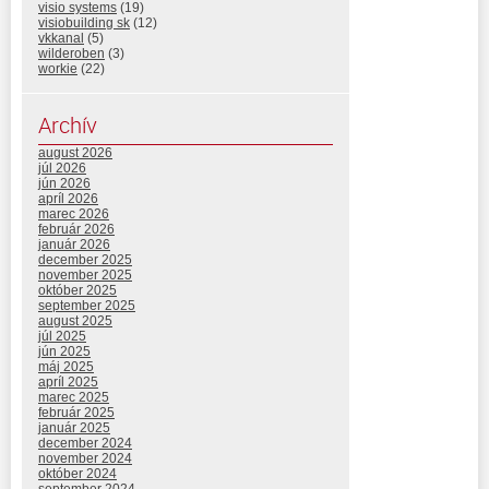
visio systems
(19)
visiobuilding sk
(12)
vkkanal
(5)
wilderoben
(3)
workie
(22)
Archív
august 2026
júl 2026
jún 2026
apríl 2026
marec 2026
február 2026
január 2026
december 2025
november 2025
október 2025
september 2025
august 2025
júl 2025
jún 2025
máj 2025
apríl 2025
marec 2025
február 2025
január 2025
december 2024
november 2024
október 2024