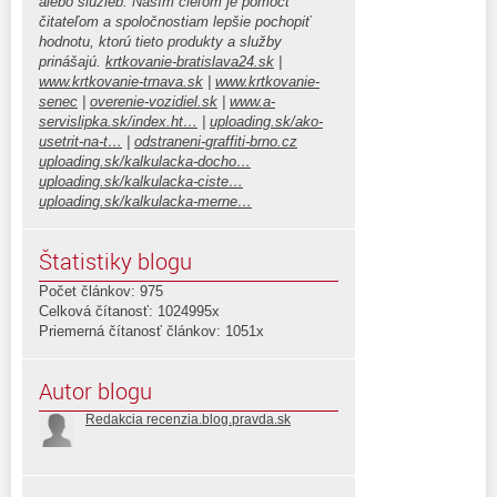
alebo služieb. Naším cieľom je pomôcť
čitateľom a spoločnostiam lepšie pochopiť
hodnotu, ktorú tieto produkty a služby
prinášajú.
krtkovanie-bratislava24.sk
|
www.krtkovanie-trnava.sk
|
www.krtkovanie-
senec
|
overenie-vozidiel.sk
|
www.a-
servislipka.sk/index.ht…
|
uploading.sk/ako-
usetrit-na-t…
|
odstraneni-graffiti-brno.cz
uploading.sk/kalkulacka-docho…
uploading.sk/kalkulacka-ciste…
uploading.sk/kalkulacka-merne…
Štatistiky blogu
Počet článkov: 975
Celková čítanosť: 1024995x
Priemerná čítanosť článkov: 1051x
Autor blogu
Redakcia recenzia.blog.pravda.sk