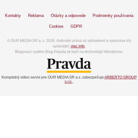
Kontakty
Reklama
Otázky a odpovede
Podmienky používania
Cookies
GDPR
© OUR MEDIA SR a. s. 2026. Autorské práva sú vyhradené a vykonáva ich
vydavateľ,
viac info
.
Blogovací systém Blog.Pravda.sk beží na technológií Wordpress.
Kompletný video servis pre OUR MEDIA SR a.s. zabezpečuje
ARBERTO GROUP
s.r.o.
.