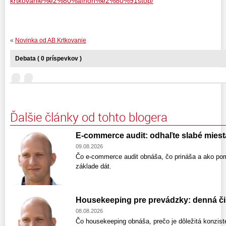
krtkovanie%e2%80%afnon%e2%80%91stop/
«
Novinka od AB Krtkovanie
Debata ( 0 príspevkov )
Ďalšie články od tohto blogera
E-commerce audit: odhaľte slabé miesta 
09.08.2026
Čo e-commerce audit obnáša, čo prináša a ako po
základe dát.
Housekeeping pre prevádzky: denná čis
08.08.2026
Čo housekeeping obnáša, prečo je dôležitá konzist