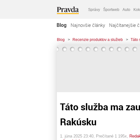
Správy
Športweb
Auto
Kok
Blog
Najnovšie články
Najčítanejšie č
Blog
>
Recenzie produktov a služieb
>
Táto 
Táto služba ma zauj
Rakúsku
1. júna 2025 23:40
, Prečítané 1 195x,
Redak