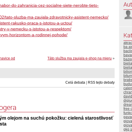
Aut
nabor-do-zahranicia-cez-socialne-siete-nerobte-tieto-
/02/tato-sluzba-ma-zaujala-zdravotnicky-asistent-nemecko/
istent-rakusko-praca-s-istotou-a-uctou/
estry-v-nemecku-s-istotou-a-respektom/
Kat
novym-horizontom-a-rodinnej-pohode/
akra
ba ai
bacli
bavar
havice od
Táto služba ma zaujala e-shop na mieru
»
baze
bieli
bieli
bilio
bitum
brati
Celá debata
|
RSS tejto debaty
buduc
calen
chra
davi
digiu
logera
drea
free 
funk
gava
m olejom na suchú pokožku: cielená starostlivosť
giova
sta
giova
gkg 