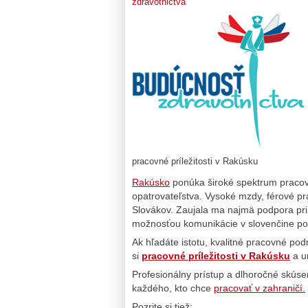
zdravotnictva
pracovné príležitosti v Rakúsku
Rakúsko
ponúka široké spektrum pracovn
opatrovateľstva. Vysoké mzdy, férové p
Slovákov. Zaujala ma najmä podpora pr
možnosťou komunikácie v slovenčine po
Ak hľadáte istotu, kvalitné pracovné po
si
pracovné príležitosti v Rakúsku
a ur
Profesionálny prístup a dlhoročné skúsen
každého, kto chce
pracovať v zahraničí.
Pozrite si tiež: