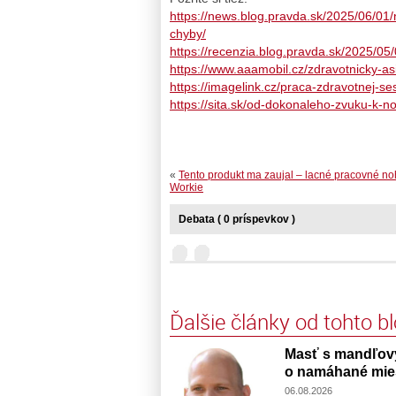
https://news.blog.pravda.sk/2025/06/01/
chyby/
https://recenzia.blog.pravda.sk/2025/05
https://www.aaamobil.cz/zdravotnicky-as
https://imagelink.cz/praca-zdravotnej-s
https://sita.sk/od-dokonaleho-zvuku-k-
«
Tento produkt ma zaujal – lacné pracovné no
Workie
Debata ( 0 príspevkov )
Ďalšie články od tohto b
Masť s mandľový
o namáhané mie
06.08.2026