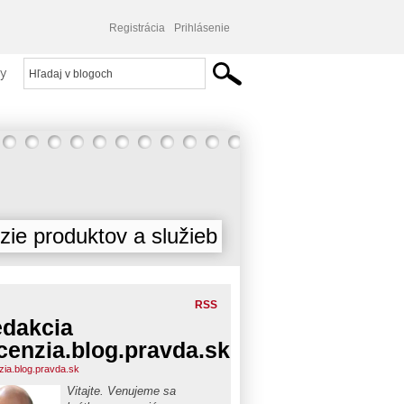
Registrácia
Prihlásenie
y
ie produktov a služieb
RSS
dakcia
cenzia.blog.pravda.sk
zia.blog.pravda.sk
Vitajte. Venujeme sa