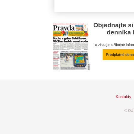
Objednajte si
denníka 
a získajte užitočné inf
Predplatné denn
Kontakty
© OUR