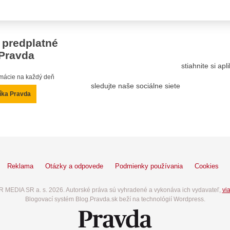
 predplatné
Pravda
stiahnite si ap
ormácie na každý deň
sledujte naše sociálne siete
íka Pravda
Reklama
Otázky a odpovede
Podmienky používania
Cookies
 MEDIA SR a. s. 2026. Autorské práva sú vyhradené a vykonáva ich vydavateľ,
via
Blogovací systém Blog.Pravda.sk beží na technológií Wordpress.