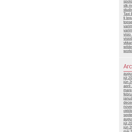
spol
stk m
stud
Taxi 
tj leg
topse
vari
varim
visio
visio
vkka
wild
work
Arc
augu
júl 2
jún 
apríl
mare
febr
janu
dece
nove
októ
sept
augu
júl 2
jún 
máj 