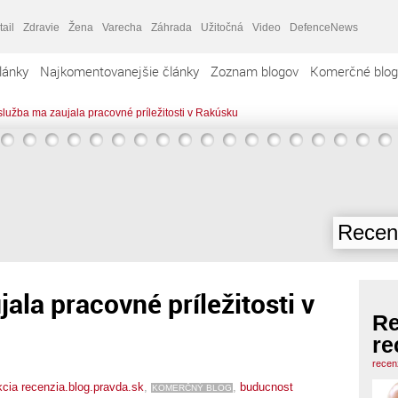
tail
Zdravie
Žena
Varecha
Záhrada
Užitočná
Video
DefenceNews
lánky
Najkomentovanejšie články
Zoznam blogov
Komerčné blog
služba ma zaujala pracovné príležitosti v Rakúsku
Recenz
ala pracovné príležitosti v
Re
re
recen
cia recenzia.blog.pravda.sk
,
,
buducnost
KOMERČNÝ BLOG