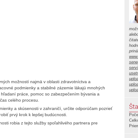
možn
aleb
čita
hodno
prin
www.
sene
serv
usetr
uplo
ých možností najmä v oblasti zdravotníctva a
uplo
racovné podmienky a stabilné zázemie lákajú mnohých
uplo
i hľadaní práce, pomoc so zabezpečením bývania a
čas celého procesu.
Šta
dmienky a skúsenosti v zahraničí, určite odporúčam pozrieť
obiť prvý krok k lepšej budúcnosti.
Poče
Celk
osti robia z tejto služby spoľahlivého partnera pre
Prie