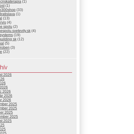
ocnskaterapia
(1)
ost
(1)
io300shop
(33)
Bratislava
(1)
al
(13)
rvis
(4)
me spolu
(2)
espolu.svetevity.sk
(4)
 systems
(19)
building sk
(12)
nal
(5)
eroben
(3)
ie
(22)
hív
st 2026
026
2026
 2026
c 2026
uár 2026
ár 2026
mber 2025
mber 2025
ber 2025
ember 2025
st 2025
025
2025
2025