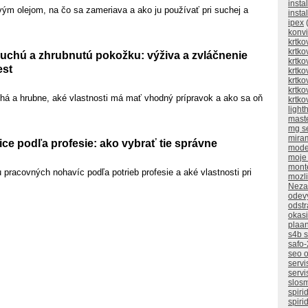
insta
ým olejom, na čo sa zameriava a ako ju používať pri suchej a
insta
ipex
(
konv
krtko
krtko
suchú a zhrubnutú pokožku: výživa a zvláčnenie
krtko
st
krtko
krtko
krtko
á a hrubne, aké vlastnosti má mať vhodný prípravok a ako sa oň
krtko
ligh
mast
mg s
mira
ce podľa profesie: ako vybrať tie správne
mode
moje
mont
u pracovných nohavíc podľa potrieb profesie a aké vlastnosti pri
mozli
Neza
odev
odstr
okasi
plaan
s4b 
safo-
seo o
servi
servi
slos
spiri
spiri