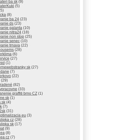
lateri ba sk
(9)
laterKuki
(5)
5)
icka
(8)
vanie ba 24
(23)
vanie ds
(23)
vanie galanta
(10)
vanie nitra24
(18)
vanie non stop
(25)
vanie senec
(10)
vanie trnava
(22)
thousems
(28)
erklima
(6)
ervice
(27)
mid
(1)
rnewebstranky sk
(27)
 dane
(7)
erkovo
(22)
(29)
radené
(82)
ypracovne
(33)
anenie graffiti brno CZ
(1)
ne.sk
(1)
.sk
(4)
sk
(7)
2sk
(31)
ptimalizacia eu
(3)
slipka cz
(28)
slipka sk
(17)
mat
(9)
dea
(8)
dea cz
(7)