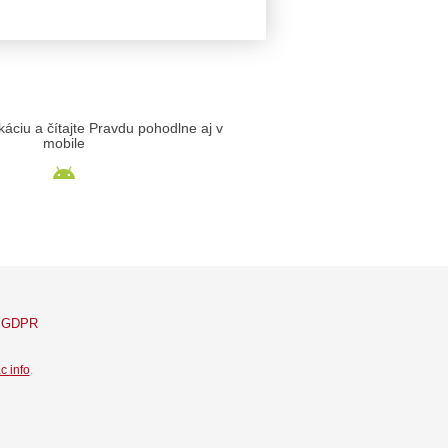
likáciu a čítajte Pravdu pohodlne aj v
mobile
GDPR
c info
.