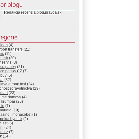
or blogu
Redakcia recenzia.blog.pravda.sk
egórie
clean
(4)
rport transfers
(21)
nic
(11)
is sk
(30)
nservis
(3)
ace pasiky
(21)
ace pasiky CZ
(7)
nbuy
(5)
at
(32)
slava airport taxi
(24)
nost zdravotnictva
(29)
diari
(23)
nime domovy
(4)
d krumpar
(26)
cto
(7)
maudio
(19)
casino , monacobet
(1)
cnekuchynesk
(2)
plast
(6)
ni
(24)
ni cz
(7)
sk
(14)