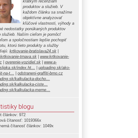
krátkym recenziám
produktov a služieb. V
každom článku sa snažíme
objektívne analyzovať
kľúčové vlastnosti, výhody a
é nedostatky ponúkaných produktov
o služieb. Naším cieľom je pomôcť
teľom a spoločnostiam lepšie pochopiť
tu, ktorú tieto produkty a služby
ášajú.
krtkovanie-bratislava24.sk
|
krtkovanie-trnava.sk
|
www.krtkovanie-
c
|
overenie-vozidiel.sk
|
www.a-
islipka.sk/index.ht…
|
uploading.sk/ako-
it-na-t…
|
odstraneni-graffiti-brno.cz
ading.sk/kalkulacka-docho…
ading.sk/kalkulacka-ciste…
ading.sk/kalkulacka-merne…
tistiky blogu
t článkov: 972
ová čítanosť: 1019366x
merná čítanosť článkov: 1049x