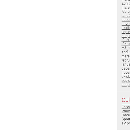
apríl
mare
febr
janu
dece
nove
októ
sept
augu
júl 2
jún 
máj 
apríl
mare
febr
janu
dece
nove
októ
sept
augu
Od
Fotky
Prav
Rece
Šport
TV p