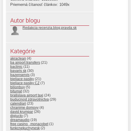
Priemerná čítanosť článkov: 1049x
Autor blogu
Redakcia recenzia.blog.pravda.sk
Kategórie
akraclean
(4)
ba airport transfers
(21)
baclinic
(11)
bavaris sk
(30)
bazenservis
(3)
bieliace pasiky
(21)
bieliace pasiky CZ
(7)
bilionbuy
(5)
bitumat
(32)
bratislava airport taxi
(24)
buducnost zdravotnictva
(29)
calendiari
(23)
chranime domovy
(4)
david krumpar
(26)
digiucto
(7)
dreamaudio
(19)
free casino , monacobet
(1)
funkcnekuchynesk
(2)