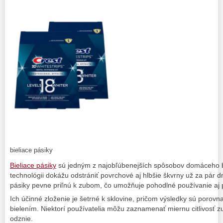
bieliace pásiky
Bieliace pásiky
sú jedným z najobľúbenejších spôsobov domáceho bi
technológii dokážu odstrániť povrchové aj hlbšie škvrny už za pár dn
pásiky pevne priľnú k zubom, čo umožňuje pohodlné používanie aj 
Ich účinné zloženie je šetrné k sklovine, pričom výsledky sú porovn
bielením. Niektorí používatelia môžu zaznamenať miernu citlivosť zu
odznie.