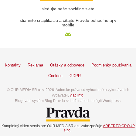
sledujte naše sociálne siete
stiahnite si aplikáciu a čítajte Pravdu pohodlne aj v
mobile
Kontakty
Reklama
Otázky a odpovede
Podmienky používania
Cookies
GDPR
© OUR MEDIA SR a. s. 2026. Autorské práva sú vyhradené a vykonáva ich
vydavateľ,
viac info
.
Blogovací systém Blog.Pravda.sk beží na technológií Wordpress.
Kompletný video servis pre OUR MEDIA SR a.s. zabezpečuje
ARBERTO GROUP
s.r.o.
.