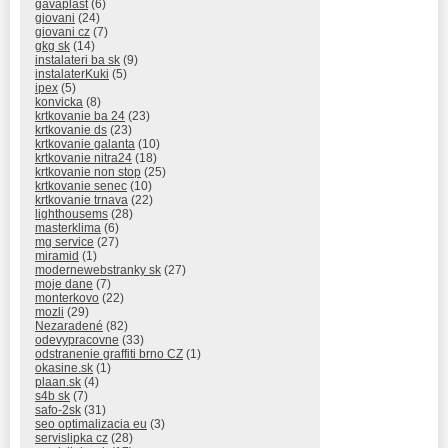
gavaplast
(6)
giovani
(24)
giovani cz
(7)
gkg sk
(14)
instalateri ba sk
(9)
instalaterKuki
(5)
ipex
(5)
konvicka
(8)
krtkovanie ba 24
(23)
krtkovanie ds
(23)
krtkovanie galanta
(10)
krtkovanie nitra24
(18)
krtkovanie non stop
(25)
krtkovanie senec
(10)
krtkovanie trnava
(22)
lighthousems
(28)
masterklima
(6)
mg service
(27)
miramid
(1)
modernewebstranky sk
(27)
moje dane
(7)
monterkovo
(22)
mozli
(29)
Nezaradené
(82)
odevypracovne
(33)
odstranenie graffiti brno CZ
(1)
okasine.sk
(1)
plaan.sk
(4)
s4b sk
(7)
safo-2sk
(31)
seo optimalizacia eu
(3)
servislipka cz
(28)