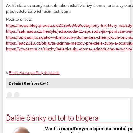
Ak hľadáte overený spôsob, ako získať žiarivý úsmev, určite vyskúš
presvedčte sa o ich účinnosti sami!
Pozrite si tiež:
https://news.blog.pravda.sk/2025/03/06/odtajneny-trik-ktory-navzd
https://zakrasou.cz/lifestyle/jedla-soda-11-zpusobu-jak-pomuze-tve
https://uploading.sk/ako-vybielit-zuby-doma-bez-chemickych-pripra
https://eac2013.cz/objavte-ucinne-metody-pre-biele-zuby-a-ocaruj
https://yoyostore.cz/sluzby/beleni-zubu-doma-jednoducho-a-rychlo/
«
Recenzia na parfémy do prania
Debata ( 0 príspevkov )
Ďalšie články od tohto blogera
Masť s mandľovým olejom na suchú pok