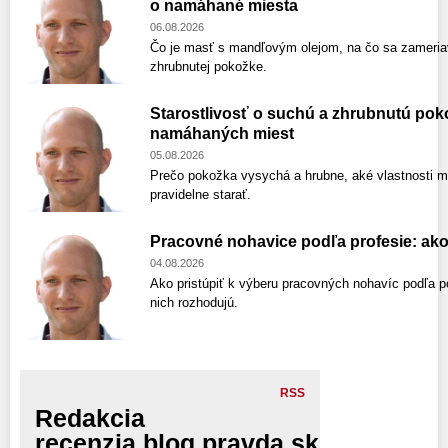
o namáhané miesta
06.08.2026
Čo je masť s mandľovým olejom, na čo sa zameriav
zhrubnutej pokožke.
Starostlivosť o suchú a zhrubnutú poko
namáhaných miest
05.08.2026
Prečo pokožka vysychá a hrubne, aké vlastnosti m
pravidelne starať.
Pracovné nohavice podľa profesie: ako
04.08.2026
Ako pristúpiť k výberu pracovných nohavíc podľa pot
nich rozhodujú.
RSS
Redakcia
recenzia.blog.pravda.sk