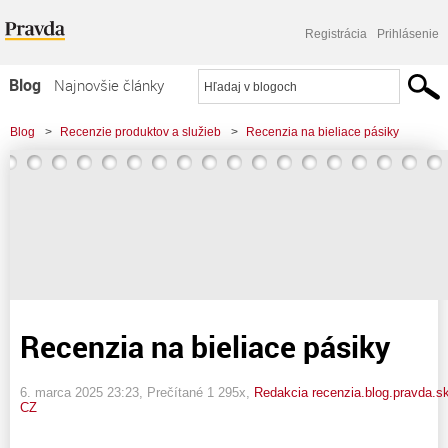
Registrácia
Prihlásenie
Blog
Najnovšie články
Najčítanejšie články
Blog
>
Recenzie produktov a služieb
>
Recenzia na bieliace pásiky
Najkomentovanejšie články
Zoznam blogov
Komerčné blogy
Recenzia na bieliace pásiky
6. marca 2025 23:23
, Prečítané 1 295x,
Redakcia recenzia.blog.pravda.s
CZ