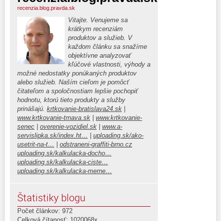
recenzia.blog.pravda.sk
Vitajte. Venujeme sa
krátkym recenziám
produktov a služieb. V
každom článku sa snažíme
objektívne analyzovať
kľúčové vlastnosti, výhody a
možné nedostatky ponúkaných produktov
alebo služieb. Naším cieľom je pomôcť
čitateľom a spoločnostiam lepšie pochopiť
hodnotu, ktorú tieto produkty a služby
prinášajú.
krtkovanie-bratislava24.sk
|
www.krtkovanie-trnava.sk
|
www.krtkovanie-
senec
|
overenie-vozidiel.sk
|
www.a-
servislipka.sk/index.ht…
|
uploading.sk/ako-
usetrit-na-t…
|
odstraneni-graffiti-brno.cz
uploading.sk/kalkulacka-docho…
uploading.sk/kalkulacka-ciste…
uploading.sk/kalkulacka-merne…
Štatistiky blogu
Počet článkov: 972
Celková čítanosť: 1020068x