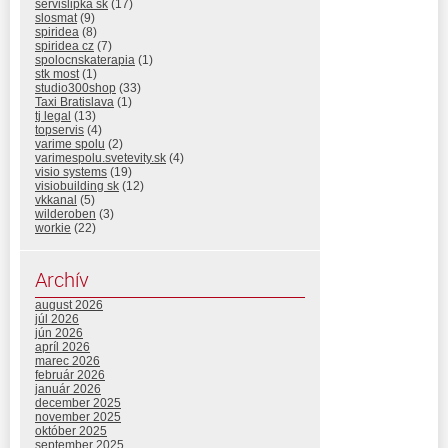
servislipka sk
(17)
slosmat
(9)
spiridea
(8)
spiridea cz
(7)
spolocnskaterapia
(1)
stk most
(1)
studio300shop
(33)
Taxi Bratislava
(1)
tj legal
(13)
topservis
(4)
varime spolu
(2)
varimespolu.svetevity.sk
(4)
visio systems
(19)
visiobuilding sk
(12)
vkkanal
(5)
wilderoben
(3)
workie
(22)
Archív
august 2026
júl 2026
jún 2026
apríl 2026
marec 2026
február 2026
január 2026
december 2025
november 2025
október 2025
september 2025