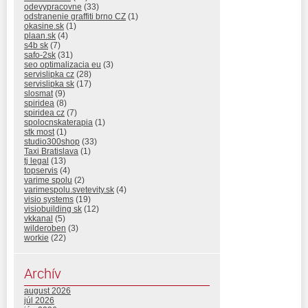
odevypracovne
(33)
odstranenie graffiti brno CZ
(1)
okasine.sk
(1)
plaan.sk
(4)
s4b sk
(7)
safo-2sk
(31)
seo optimalizacia eu
(3)
servislipka cz
(28)
servislipka sk
(17)
slosmat
(9)
spiridea
(8)
spiridea cz
(7)
spolocnskaterapia
(1)
stk most
(1)
studio300shop
(33)
Taxi Bratislava
(1)
tj legal
(13)
topservis
(4)
varime spolu
(2)
varimespolu.svetevity.sk
(4)
visio systems
(19)
visiobuilding sk
(12)
vkkanal
(5)
wilderoben
(3)
workie
(22)
Archív
august 2026
júl 2026