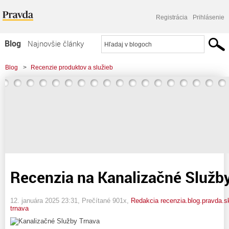
Registrácia
Prihlásenie
Blog
Najnovšie články
Najčítanejšie články
Blog
>
Recenzie produktov a služieb
Najkomentovanejšie články
>
Recenzia na Kanalizačné Služby Trnava
Zoznam blogov
Komerčné blogy
Recenzia na Kanalizačné Služb
12. januára 2025 23:31
, Prečítané 901x,
Redakcia recenzia.blog.pravda.s
trnava