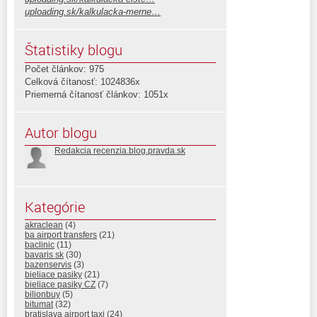
uploading.sk/kalkulacka-merne…
Štatistiky blogu
Počet článkov: 975
Celková čítanosť: 1024836x
Priemerná čítanosť článkov: 1051x
Autor blogu
Redakcia recenzia.blog.pravda.sk
Kategórie
akraclean
(4)
ba airport transfers
(21)
baclinic
(11)
bavaris sk
(30)
bazenservis
(3)
bieliace pasiky
(21)
bieliace pasiky CZ
(7)
bilionbuy
(5)
bitumat
(32)
bratislava airport taxi
(24)