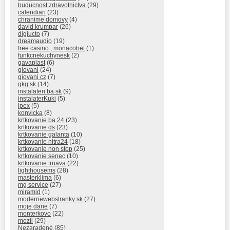
buducnost zdravotnictva
(29)
calendiari
(23)
chranime domovy
(4)
david krumpar
(26)
digiucto
(7)
dreamaudio
(19)
free casino , monacobet
(1)
funkcnekuchynesk
(2)
gavaplast
(6)
giovani
(24)
giovani cz
(7)
gkg sk
(14)
instalateri ba sk
(9)
instalaterKuki
(5)
ipex
(5)
konvicka
(8)
krtkovanie ba 24
(23)
krtkovanie ds
(23)
krtkovanie galanta
(10)
krtkovanie nitra24
(18)
krtkovanie non stop
(25)
krtkovanie senec
(10)
krtkovanie trnava
(22)
lighthousems
(28)
masterklima
(6)
mg service
(27)
miramid
(1)
modernewebstranky sk
(27)
moje dane
(7)
monterkovo
(22)
mozli
(29)
Nezaradené
(85)