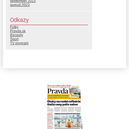
september 2023
august 2023
Odkazy
Fotky
Pravda.sk
Recepty
Šport
TV program