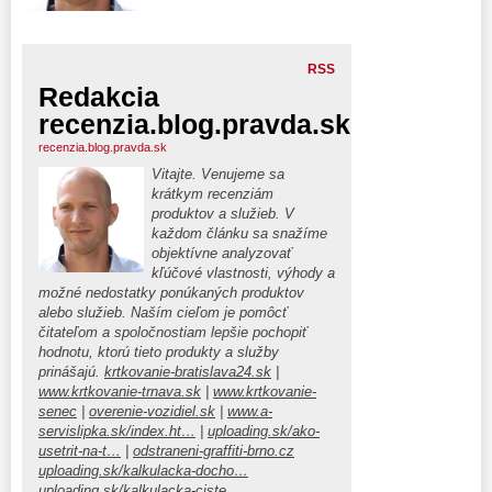
RSS
Redakcia
recenzia.blog.pravda.sk
recenzia.blog.pravda.sk
Vitajte. Venujeme sa
krátkym recenziám
produktov a služieb. V
každom článku sa snažíme
objektívne analyzovať
kľúčové vlastnosti, výhody a
možné nedostatky ponúkaných produktov
alebo služieb. Naším cieľom je pomôcť
čitateľom a spoločnostiam lepšie pochopiť
hodnotu, ktorú tieto produkty a služby
prinášajú.
krtkovanie-bratislava24.sk
|
www.krtkovanie-trnava.sk
|
www.krtkovanie-
senec
|
overenie-vozidiel.sk
|
www.a-
servislipka.sk/index.ht…
|
uploading.sk/ako-
usetrit-na-t…
|
odstraneni-graffiti-brno.cz
uploading.sk/kalkulacka-docho…
uploading.sk/kalkulacka-ciste…