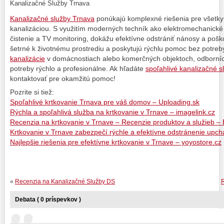
Kanalizačné Služby Trnava
Kanalizačné služby Trnava
ponúkajú komplexné riešenia pre všetky
kanalizáciou. S využitím moderných techník ako elektromechanické 
čistenie a TV monitoring, dokážu efektívne odstrániť nánosy a poško
šetrné k životnému prostrediu a poskytujú rýchlu pomoc bez potreby
kanalizácie
v domácnostiach alebo komerčných objektoch, odborníci
potreby rýchlo a profesionálne. Ak hľadáte
spoľahlivé kanalizačné s
kontaktovať pre okamžitú pomoc!
Pozrite si tiež:
Spoľahlivé krtkovanie Trnava pre váš domov – Uploading.sk
Rýchla a spoľahlivá služba na krtkovanie v Trnave – imagelink.cz
Recenzia na krtkovanie v Trnave – Recenzie produktov a služieb – 
Krtkovanie v Trnave zabezpečí rýchle a efektívne odstránenie upc
Najlepšie riešenia pre efektívne krtkovanie v Trnave – yoyostore.cz
«
Recenzia na Kanalizačné Služby DS
R
Debata ( 0 príspevkov )