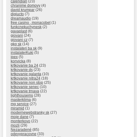
calendiari
(23)
chranime domovy
(4)
david krumpar
(26)
digiucto
(7)
dreamaudio
(19)
free casino , monacobet
(1)
funkcnekuchynesk
(2)
gavaplast
(6)
giovani
(24)
giovani cz
(7)
gkg sk
(14)
instalateri ba sk
(9)
instalaterKuki
(5)
ipex
(5)
konvicka
(8)
krtkovanie ba 24
(23)
krtkovanie ds
(23)
krtkovanie galanta
(10)
krtkovanie nitra24
(18)
krtkovanie non stop
(25)
krtkovanie senec
(10)
krtkovanie trnava
(22)
lighthousems
(28)
masterklima
(6)
mg service
(27)
miramid
(1)
modernewebstranky sk
(27)
moje dane
(7)
monterkovo
(22)
mozli
(29)
Nezaradené
(85)
odevypracovne
(33)