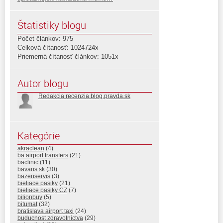
Štatistiky blogu
Počet článkov: 975
Celková čítanosť: 1024724x
Priemerná čítanosť článkov: 1051x
Autor blogu
Redakcia recenzia.blog.pravda.sk
Kategórie
akraclean
(4)
ba airport transfers
(21)
baclinic
(11)
bavaris sk
(30)
bazenservis
(3)
bieliace pasiky
(21)
bieliace pasiky CZ
(7)
bilionbuy
(5)
bitumat
(32)
bratislava airport taxi
(24)
buducnost zdravotnictva
(29)