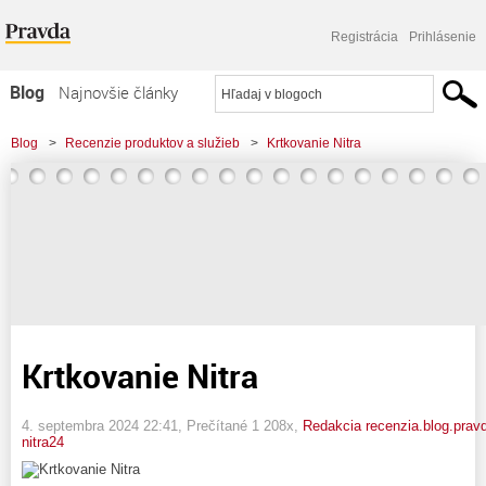
Registrácia
Prihlásenie
Blog
Najnovšie články
Najčítanejšie články
Blog
>
Recenzie produktov a služieb
>
Krtkovanie Nitra
Najkomentovanejšie články
Zoznam blogov
Komerčné blogy
Krtkovanie Nitra
4. septembra 2024 22:41
, Prečítané 1 208x,
Redakcia recenzia.blog.prav
nitra24