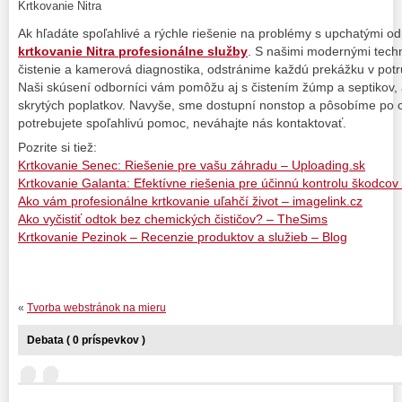
Krtkovanie Nitra
Ak hľadáte spoľahlivé a rýchle riešenie na problémy s upchatými o
krtkovanie Nitra profesionálne služby
. S našimi modernými techn
čistenie a kamerová diagnostika, odstránime každú prekážku v potru
Naši skúsení odborníci vám pomôžu aj s čistením žúmp a septikov, 
skrytých poplatkov. Navyše, sme dostupní nonstop a pôsobíme po
potrebujete spoľahlivú pomoc, neváhajte nás kontaktovať.
Pozrite si tiež:
Krtkovanie Senec: Riešenie pre vašu záhradu – Uploading.sk
Krtkovanie Galanta: Efektívne riešenia pre účinnú kontrolu škodco
Ako vám profesionálne krtkovanie uľahčí život – imagelink.cz
Ako vyčistiť odtok bez chemických čističov? – TheSims
Krtkovanie Pezinok – Recenzie produktov a služieb – Blog
«
Tvorba webstránok na mieru
Debata ( 0 príspevkov )