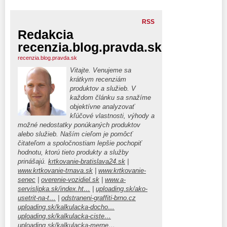
RSS
Redakcia
recenzia.blog.pravda.sk
recenzia.blog.pravda.sk
Vitajte. Venujeme sa
krátkym recenziám
produktov a služieb. V
každom článku sa snažíme
objektívne analyzovať
kľúčové vlastnosti, výhody a
možné nedostatky ponúkaných produktov
alebo služieb. Naším cieľom je pomôcť
čitateľom a spoločnostiam lepšie pochopiť
hodnotu, ktorú tieto produkty a služby
prinášajú.
krtkovanie-bratislava24.sk
|
www.krtkovanie-trnava.sk
|
www.krtkovanie-
senec
|
overenie-vozidiel.sk
|
www.a-
servislipka.sk/index.ht…
|
uploading.sk/ako-
usetrit-na-t…
|
odstraneni-graffiti-brno.cz
uploading.sk/kalkulacka-docho…
uploading.sk/kalkulacka-ciste…
uploading.sk/kalkulacka-merne…