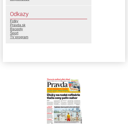
Odkazy
Fotky
Pravda.sk
Recepty
Šport
TV program