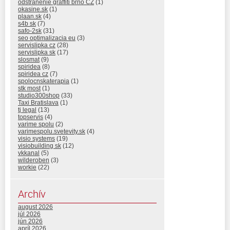
odstranenie graffiti brno CZ
(1)
okasine.sk
(1)
plaan.sk
(4)
s4b sk
(7)
safo-2sk
(31)
seo optimalizacia eu
(3)
servislipka cz
(28)
servislipka sk
(17)
slosmat
(9)
spiridea
(8)
spiridea cz
(7)
spolocnskaterapia
(1)
stk most
(1)
studio300shop
(33)
Taxi Bratislava
(1)
tj legal
(13)
topservis
(4)
varime spolu
(2)
varimespolu.svetevity.sk
(4)
visio systems
(19)
visiobuilding sk
(12)
vkkanal
(5)
wilderoben
(3)
workie
(22)
Archív
august 2026
júl 2026
jún 2026
apríl 2026