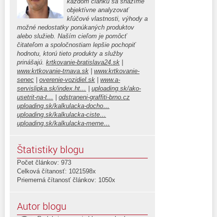
každom článku sa snažíme
objektívne analyzovať
kľúčové vlastnosti, výhody a
možné nedostatky ponúkaných produktov
alebo služieb. Naším cieľom je pomôcť
čitateľom a spoločnostiam lepšie pochopiť
hodnotu, ktorú tieto produkty a služby
prinášajú.
krtkovanie-bratislava24.sk
|
www.krtkovanie-trnava.sk
|
www.krtkovanie-
senec
|
overenie-vozidiel.sk
|
www.a-
servislipka.sk/index.ht…
|
uploading.sk/ako-
usetrit-na-t…
|
odstraneni-graffiti-brno.cz
uploading.sk/kalkulacka-docho…
uploading.sk/kalkulacka-ciste…
uploading.sk/kalkulacka-merne…
Štatistiky blogu
Počet článkov: 973
Celková čítanosť: 1021598x
Priemerná čítanosť článkov: 1050x
Autor blogu