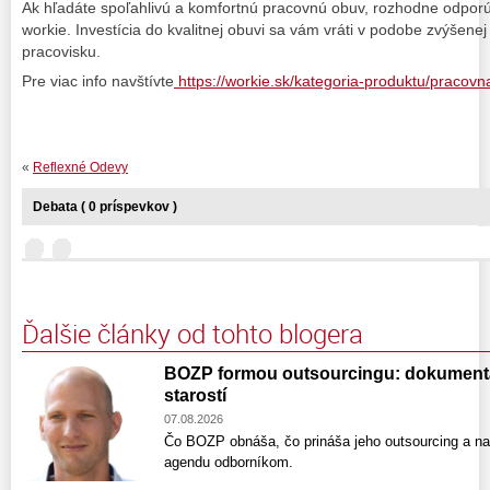
Ak hľadáte spoľahlivú a komfortnú pracovnú obuv, rozhodne odpo
workie. Investícia do kvalitnej obuvi sa vám vráti v podobe zvýšenej
pracovisku.
Pre viac info navštívte
https://workie.sk/kategoria-produktu/pracovn
«
Reflexné Odevy
Debata ( 0 príspevkov )
Ďalšie články od tohto blogera
BOZP formou outsourcingu: dokumentáci
starostí
07.08.2026
Čo BOZP obnáša, čo prináša jeho outsourcing a na 
agendu odborníkom.