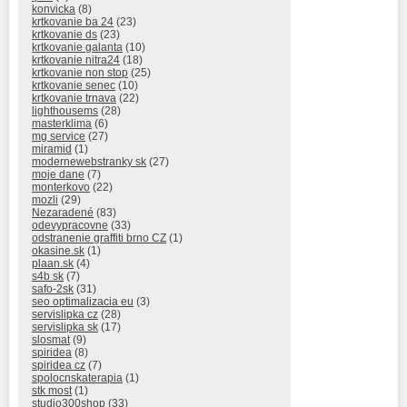
konvicka
(8)
krtkovanie ba 24
(23)
krtkovanie ds
(23)
krtkovanie galanta
(10)
krtkovanie nitra24
(18)
krtkovanie non stop
(25)
krtkovanie senec
(10)
krtkovanie trnava
(22)
lighthousems
(28)
masterklima
(6)
mg service
(27)
miramid
(1)
modernewebstranky sk
(27)
moje dane
(7)
monterkovo
(22)
mozli
(29)
Nezaradené
(83)
odevypracovne
(33)
odstranenie graffiti brno CZ
(1)
okasine.sk
(1)
plaan.sk
(4)
s4b sk
(7)
safo-2sk
(31)
seo optimalizacia eu
(3)
servislipka cz
(28)
servislipka sk
(17)
slosmat
(9)
spiridea
(8)
spiridea cz
(7)
spolocnskaterapia
(1)
stk most
(1)
studio300shop
(33)