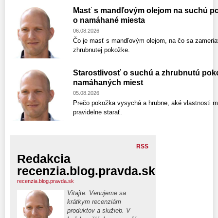
Masť s mandľovým olejom na suchú pok
o namáhané miesta
06.08.2026
Čo je masť s mandľovým olejom, na čo sa zameriav
zhrubnutej pokožke.
Starostlivosť o suchú a zhrubnutú poko
namáhaných miest
05.08.2026
Prečo pokožka vysychá a hrubne, aké vlastnosti m
pravidelne starať.
RSS
Redakcia
recenzia.blog.pravda.sk
recenzia.blog.pravda.sk
Vitajte. Venujeme sa
krátkym recenziám
produktov a služieb. V