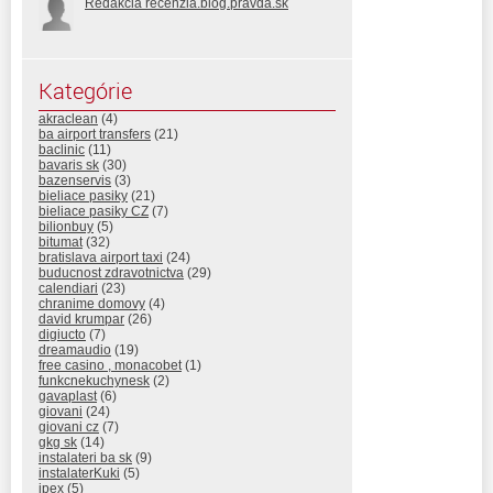
Redakcia recenzia.blog.pravda.sk
Kategórie
akraclean
(4)
ba airport transfers
(21)
baclinic
(11)
bavaris sk
(30)
bazenservis
(3)
bieliace pasiky
(21)
bieliace pasiky CZ
(7)
bilionbuy
(5)
bitumat
(32)
bratislava airport taxi
(24)
buducnost zdravotnictva
(29)
calendiari
(23)
chranime domovy
(4)
david krumpar
(26)
digiucto
(7)
dreamaudio
(19)
free casino , monacobet
(1)
funkcnekuchynesk
(2)
gavaplast
(6)
giovani
(24)
giovani cz
(7)
gkg sk
(14)
instalateri ba sk
(9)
instalaterKuki
(5)
ipex
(5)