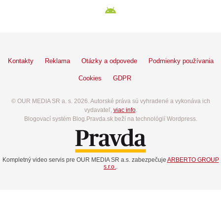
Kontakty
Reklama
Otázky a odpovede
Podmienky používania
Cookies
GDPR
© OUR MEDIA SR a. s. 2026. Autorské práva sú vyhradené a vykonáva ich
vydavateľ,
viac info
.
Blogovací systém Blog.Pravda.sk beží na technológií Wordpress.
Kompletný video servis pre OUR MEDIA SR a.s. zabezpečuje
ARBERTO GROUP
s.r.o.
.