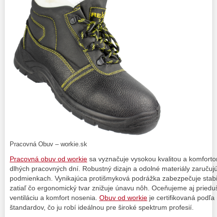
Pracovná Obuv – workie.sk
Pracovná obuv od workie
sa vyznačuje vysokou kvalitou a komforto
dlhých pracovných dní. Robustný dizajn a odolné materiály zaručujú
podmienkach. Vynikajúca protišmyková podrážka zabezpečuje stabil
zatiaľ čo ergonomický tvar znižuje únavu nôh. Oceňujeme aj prieduš
ventiláciu a komfort nosenia.
Obuv od workie
je certifikovaná podľa
štandardov, čo ju robí ideálnou pre široké spektrum profesií.