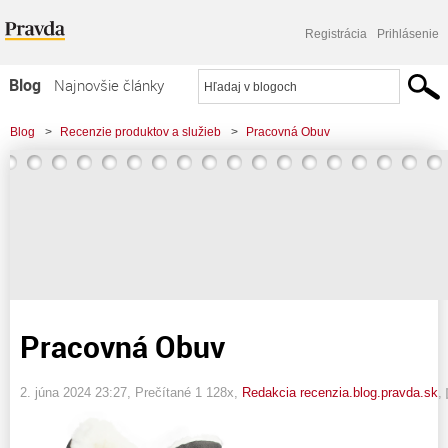
Registrácia
Prihlásenie
Blog
Najnovšie články
Najčítanejšie články
Blog
>
Recenzie produktov a služieb
>
Pracovná Obuv
Najkomentovanejšie články
Zoznam blogov
Komerčné blogy
Pracovná Obuv
2. júna 2024 23:27
, Prečítané 1 128x,
Redakcia recenzia.blog.pravda.sk
,