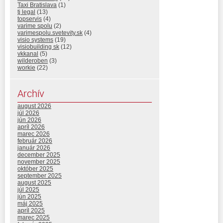
Taxi Bratislava
(1)
tj legal
(13)
topservis
(4)
varime spolu
(2)
varimespolu.svetevity.sk
(4)
visio systems
(19)
visiobuilding sk
(12)
vkkanal
(5)
wilderoben
(3)
workie
(22)
Archív
august 2026
júl 2026
jún 2026
apríl 2026
marec 2026
február 2026
január 2026
december 2025
november 2025
október 2025
september 2025
august 2025
júl 2025
jún 2025
máj 2025
apríl 2025
marec 2025