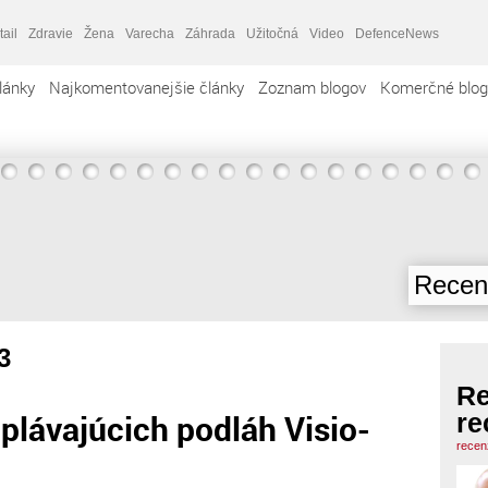
tail
Zdravie
Žena
Varecha
Záhrada
Užitočná
Video
DefenceNews
lánky
Najkomentovanejšie články
Zoznam blogov
Komerčné blog
Recenz
3
Re
 plávajúcich podláh Visio-
re
recen