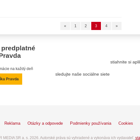
«
1
2
3
4
»
 predplatné
Pravda
stiahnite si ap
ormácie na každý deň
sledujte naše sociálne siete
íka Pravda
Reklama
Otázky a odpovede
Podmienky používania
Cookies
 MEDIA SR a. s. 2026. Autorské práva sú vyhradené a vykonáva ich vydavateľ,
via