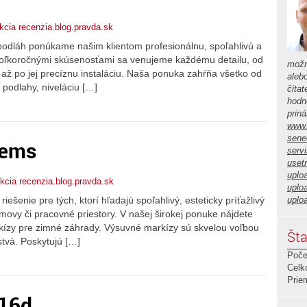
cia recenzia.blog.pravda.sk
h podláh ponúkame našim klientom profesionálnu, spoľahlivú a
koľkoročnými skúsenosťami sa venujeme každému detailu, od
možn
až po jej precíznu instaláciu. Naša ponuka zahŕňa všetko od
aleb
 podlahy, niveláciu […]
čita
hodno
prin
www.
sene
tems
serv
usetr
uplo
kcia recenzia.blog.pravda.sk
uplo
uplo
ešenie pre tých, ktorí hľadajú spoľahlivý, esteticky príťažlivý
movy či pracovné priestory. V našej širokej ponuke nájdete
kízy pre zimné záhrady. Výsuvné markízy sú skvelou voľbou
Šta
stvá. Poskytujú […]
Poče
Celk
Prie
16d