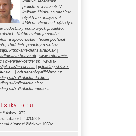
krátkym recenziám
produktov a služieb. V
každom článku sa snažíme
objektívne analyzovať
kľúčové vlastnosti, výhody a
é nedostatky ponúkaných produktov
o služieb. Naším cieľom je pomôcť
teľom a spoločnostiam lepšie pochopiť
tu, ktorú tieto produkty a služby
ášajú.
krtkovanie-bratislava24.sk
|
krtkovanie-trnava.sk
|
www.krtkovanie-
c
|
overenie-vozidiel.sk
|
www.a-
islipka.sk/index.ht…
|
uploading.sk/ako-
it-na-t…
|
odstraneni-graffiti-brno.cz
ading.sk/kalkulacka-docho…
ading.sk/kalkulacka-ciste…
ading.sk/kalkulacka-merne…
tistiky blogu
t článkov: 972
ová čítanosť: 1020523x
merná čítanosť článkov: 1050x