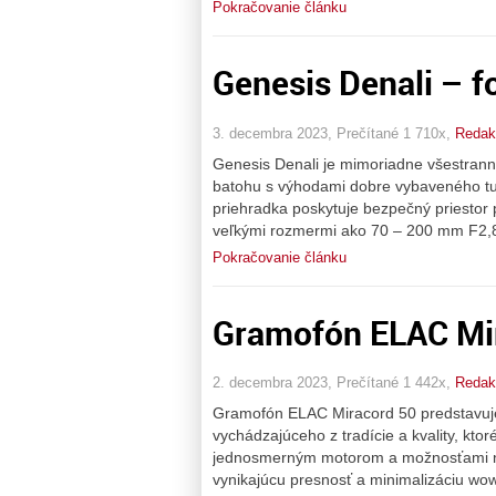
Pokračovanie článku
Genesis Denali – f
3. decembra 2023, Prečítané 1 710x,
Redakc
Genesis Denali je mimoriadne všestranný
batohu s výhodami dobre vybaveného tur
priehradka poskytuje bezpečný priestor 
veľkými rozmermi ako 70 – 200 mm F2,8
Pokračovanie článku
Gramofón ELAC Mi
2. decembra 2023, Prečítané 1 442x,
Redakc
Gramofón ELAC Miracord 50 predstavuje
vychádzajúceho z tradície a kvality, k
jednosmerným motorom a možnosťami nas
vynikajúcu presnosť a minimalizáciu wow 