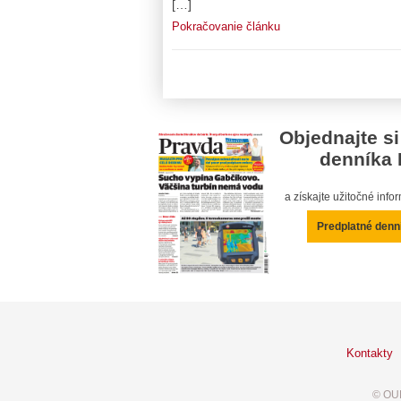
[…]
Pokračovanie článku
Objednajte si
denníka 
a získajte užitočné inf
Predplatné denn
Kontakty
© OUR