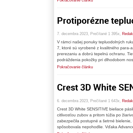
Pokračovanie článku
Protiporézne tepl
7. decembra 2023, Prečítané 1 395x,
Redakc
V rámci našej ponuky tepluodolných ruk
7, ktoré sú vyrobené z kvalitného para-
prerezaniu a dobrú tepelnú ochranu. Tiet
podráždenia pokožky pri dlhodobom nose
Pokračovanie článku
Crest 3D White SEN
6. decembra 2023, Prečítané 1 643x,
Redakc
Crest 3D White SENSITIVE bieliace pásiky
citlivosťou zubov a pritom túžia po žiari
zabezpečila postupné a šetrné bielenie,
spôsobovala nepohodlie. Vďaka Advanced