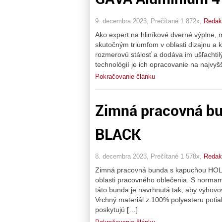
9. decembra 2023, Prečítané 1 872x,
Redakc
Ako expert na hliníkové dverné výplne,
skutočným triumfom v oblasti dizajnu a kv
rozmerovú stálosť a dodáva im ušľachti
technológií je ich opracovanie na najvyš
Pokračovanie článku
Zimná pracovná b
BLACK
8. decembra 2023, Prečítané 1 578x,
Redakc
Zimná pracovná bunda s kapucňou HOLM
oblasti pracovného oblečenia. S norm
táto bunda je navrhnutá tak, aby vyhovo
Vrchný materiál z 100% polyesteru poti
poskytujú […]