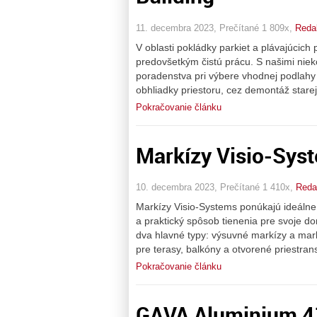
11. decembra 2023, Prečítané 1 809x,
Redak
V oblasti pokládky parkiet a plávajúcic
predovšetkým čistú prácu. S našimi nie
poradenstva pri výbere vhodnej podlahy 
obhliadky priestoru, cez demontáž starej
Pokračovanie článku
Markízy Visio-Sys
10. decembra 2023, Prečítané 1 410x,
Reda
Markízy Visio-Systems ponúkajú ideálne ri
a praktický spôsob tienenia pre svoje do
dva hlavné typy: výsuvné markízy a mar
pre terasy, balkóny a otvorené priestran
Pokračovanie článku
GAVA Aluminium 4