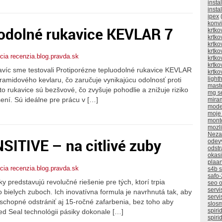
insta
insta
ipex
(
konv
uodolné rukavice KEVLAR 7
krtko
krtko
krtko
krtko
ia recenzia.blog.pravda.sk
krtko
krtko
avíc sme testovali Protiporézne tepluodolné rukavice KEVLAR
krtko
ligh
aramidového kevlaru, čo zaručuje vynikajúcu odolnosť proti
mast
o rukavice sú bezšvové, čo zvyšuje pohodlie a znižuje riziko
mg s
ní. Sú ideálne pre prácu v […]
mira
mode
moje
mont
mozli
Neza
SITIVE – na citlivé zuby
odev
odstr
okasi
plaan
ia recenzia.blog.pravda.sk
s4b 
safo-
 predstavujú revolučné riešenie pre tých, ktorí trpia
seo o
servi
vo bielych zuboch. Ich inovatívna formula je navrhnutá tak, aby
servi
 schopné odstrániť aj 15-ročné zafarbenia, bez toho aby
slos
spiri
 Seal technológii pásiky dokonale […]
spiri