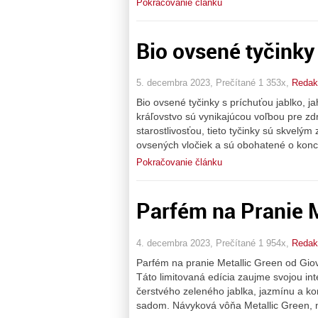
Pokračovanie článku
Bio ovsené tyčinky 
5. decembra 2023, Prečítané 1 353x,
Redakc
Bio ovsené tyčinky s príchuťou jablko, 
kráľovstvo sú vynikajúcou voľbou pre zd
starostlivosťou, tieto tyčinky sú skvel
ovsených vločiek a sú obohatené o konce
Pokračovanie článku
Parfém na Pranie M
4. decembra 2023, Prečítané 1 954x,
Redakc
Parfém na pranie Metallic Green od Gio
Táto limitovaná edícia zaujme svojou in
čerstvého zeleného jablka, jazmínu a ko
sadom. Návyková vôňa Metallic Green, n