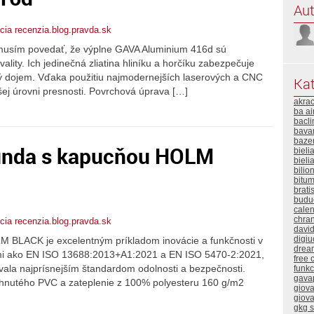
Aut
ia recenzia.blog.pravda.sk
 musím povedať, že výplne GAVA Aluminium 416d sú
ality. Ich jedinečná zliatina hliníku a horčíku zabezpečuje
lý dojem. Vďaka použitiu najmodernejších laserových a CNC
Kat
šej úrovni presnosti. Povrchová úprava […]
akra
ba ai
bacli
bavar
baze
unda s kapucňou HOLM
bieli
bieli
bilio
bitum
brati
buduc
calen
chra
ia recenzia.blog.pravda.sk
davi
digiu
 BLACK je excelentným príkladom inovácie a funkčnosti v
drea
ami ako EN ISO 13688:2013+A1:2021 a EN ISO 5470-2:2021,
free 
vala najprísnejším štandardom odolnosti a bezpečnosti.
funk
gava
ahnutého PVC a zateplenie z 100% polyesteru 160 g/m2
giova
giova
gkg 