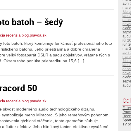
apríl
mare
febr
janu
oto batoh – šedý
dece
nove
októ
sept
ia recenzia.blog.pravda.sk
augu
júl 2
 foto batoh, ktorý kombinuje funkčnosť profesionálneho foto
jún 
máj 
istického batohu. Jeho priestranná a dobre chránená
apríl
pre veľký fotoaparát DSLR a sadu objektívov, vrátane tých s
mare
. Okrem toho ponúka priehradku na 15,6 […]
febr
janu
dece
nove
októ
sept
racord 50
augu
Od
ia recenzia.blog.pravda.sk
Fotky
 skvost moderného audio technologického dizajnu,
Prav
toré symbolizuje meno Miracord. S jeho remeňovým pohonom,
Rece
Šport
tavenia rýchlosti otáčania, tento gramofón sľubuje
TV p
a flutter efektov. Jeho hliníkový tanier, efektívne vyvážené