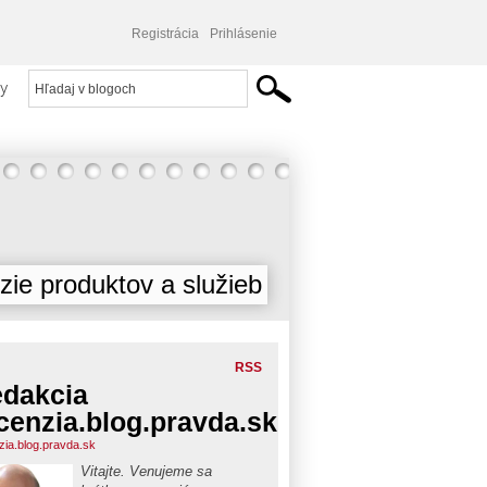
Registrácia
Prihlásenie
y
ie produktov a služieb
RSS
dakcia
cenzia.blog.pravda.sk
zia.blog.pravda.sk
Vitajte. Venujeme sa