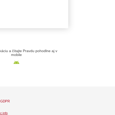
likáciu a čítajte Pravdu pohodlne aj v
mobile
GDPR
c info
.