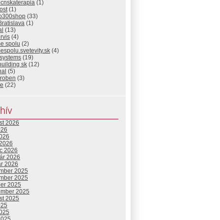
ocnskaterapia
(1)
ost
(1)
io300shop
(33)
Bratislava
(1)
al
(13)
rvis
(4)
me spolu
(2)
espolu.svetevity.sk
(4)
 systems
(19)
building sk
(12)
nal
(5)
eroben
(3)
ie
(22)
hív
st 2026
026
2026
 2026
c 2026
uár 2026
ár 2026
mber 2025
mber 2025
ber 2025
ember 2025
st 2025
025
2025
2025