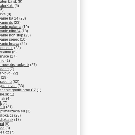
lateri ba sk
(9)
laterKuki
(5)
5)
icka
(8)
vanie ba 24
(23)
vanie ds
(23)
vanie galanta
(10)
vanie nitra24
(18)
vanie non stop
(25)
vanie senec
(10)
vanie trnava
(22)
thousems
(28)
erklima
(6)
ervice
(27)
mid
(1)
rnewebstranky sk
(27)
 dane
(7)
erkovo
(22)
(29)
radené
(82)
ypracovne
(33)
anenie graffiti brno CZ
(1)
ne.sk
(1)
.sk
(4)
sk
(7)
2sk
(31)
ptimalizacia eu
(3)
slipka cz
(28)
slipka sk
(17)
mat
(9)
dea
(8)
dea cz
(7)