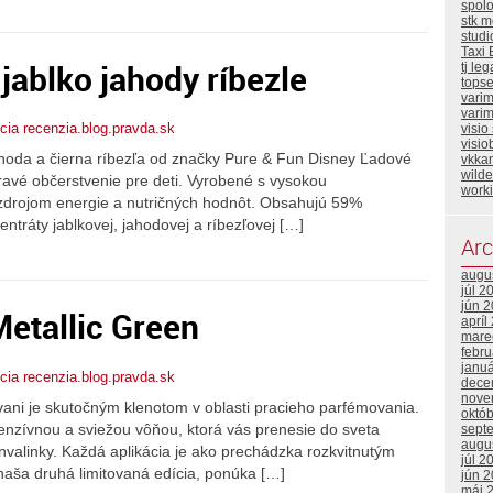
spol
stk m
stud
Taxi 
jablko jahody ríbezle
tj leg
topse
vari
varim
ia recenzia.blog.pravda.sk
visio
visio
jahoda a čierna ríbezľa od značky Pure & Fun Disney Ľadové
vkka
wild
ravé občerstvenie pre deti. Vyrobené s vysokou
work
ým zdrojom energie a nutričných hodnôt. Obsahujú 59%
ntráty jablkovej, jahodovej a ríbezľovej […]
Arc
augu
júl 2
jún 
etallic Green
apríl
mare
febr
janu
ia recenzia.blog.pravda.sk
dece
nove
vani je skutočným klenotom v oblasti pracieho parfémovania.
októ
tenzívnou a sviežou vôňou, ktorá vás prenesie do sveta
sept
augu
nvalinky. Každá aplikácia je ako prechádzka rozkvitnutým
júl 2
aša druhá limitovaná edícia, ponúka […]
jún 
máj 