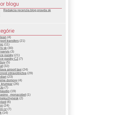
or blogu
Redakcia recenzia.blog.pravda.sk
egórie
clean
(4)
rport transfers
(21)
nic
(11)
is sk
(30)
nservis
(3)
ace pasiky
(21)
ace pasiky CZ
(7)
nbuy
(5)
at
(32)
slava airport taxi
(24)
nost zdravotnictva
(29)
diari
(23)
nime domovy
(4)
d krumpar
(26)
cto
(7)
maudio
(19)
casino , monacobet
(1)
cnekuchynesk
(2)
plast
(6)
ni
(24)
ni cz
(7)
sk
(14)