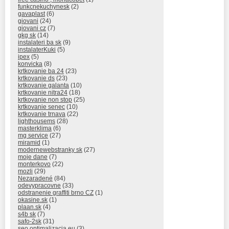
funkcnekuchynesk
(2)
gavaplast
(6)
giovani
(24)
giovani cz
(7)
gkg sk
(14)
instalateri ba sk
(9)
instalaterKuki
(5)
ipex
(5)
konvicka
(8)
krtkovanie ba 24
(23)
krtkovanie ds
(23)
krtkovanie galanta
(10)
krtkovanie nitra24
(18)
krtkovanie non stop
(25)
krtkovanie senec
(10)
krtkovanie trnava
(22)
lighthousems
(28)
masterklima
(6)
mg service
(27)
miramid
(1)
modernewebstranky sk
(27)
moje dane
(7)
monterkovo
(22)
mozli
(29)
Nezaradené
(84)
odevypracovne
(33)
odstranenie graffiti brno CZ
(1)
okasine.sk
(1)
plaan.sk
(4)
s4b sk
(7)
safo-2sk
(31)
seo optimalizacia eu
(3)