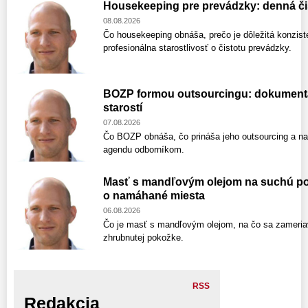
Housekeeping pre prevádzky: denná čis
08.08.2026
Čo housekeeping obnáša, prečo je dôležitá konzist
profesionálna starostlivosť o čistotu prevádzky.
BOZP formou outsourcingu: dokumentáci
starostí
07.08.2026
Čo BOZP obnáša, čo prináša jeho outsourcing a na 
agendu odborníkom.
Masť s mandľovým olejom na suchú pok
o namáhané miesta
06.08.2026
Čo je masť s mandľovým olejom, na čo sa zameriav
zhrubnutej pokožke.
RSS
Redakcia