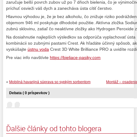
zaručuje belší povrch zubov už po 7 dňoch bielenia, čo je výnimoč
príchuť osvieži váš dych a zanecháva ústa cítiť čerstvo.
Hlavnou výhodou je, že je bez alkoholu, čo znižuje riziko podrážden
objemom 946 ml poskytuje dlhodobé použitie. Aktívna zložka Sodi
zubnú sklovinu, zatiaľ čo neaktívne zložky ako Hydrogen Peroxide za
Na dosiahnutie najlepších výsledkov sa odporúča vyplachovať ústa
kombinácii so zubnými pastami Crest. Ak hľadáte účinný spôsob, ak
vyskúšajte
ústnu voda
Crest 3D White Brilliance PRO a uvidíte rozdi
Pre viac info navštívte
https://bieliace-pasiky.com
«
Mobilná havarijná súprava so sypkým sorbentom
Montáž – osadenie
Debata ( 0 príspevkov )
Ďalšie články od tohto blogera