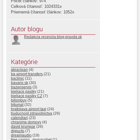
Počet článkov: 974
Celková čítanosť: 1024331x
Priemerná čítanosť článkov: 1052x
Autor blogu
Redakcia recenzia.blog.pravda.sk
Kategórie
akraclean
(4)
ba airport transfers
(21)
baclinic
(11)
bavaris sk
(30)
bazenservis
(3)
bieliace pasiky
(21)
bieliace pasiky CZ
(7)
bilionbuy
(5)
bitumat
(32)
bratislava airport taxi
(24)
buducnost zdravotnictva
(29)
calendiari
(23)
chranime domovy
(4)
david krumpar
(26)
digiucto
(7)
dreamaudio
(19)
free casino , monacobet
(1)