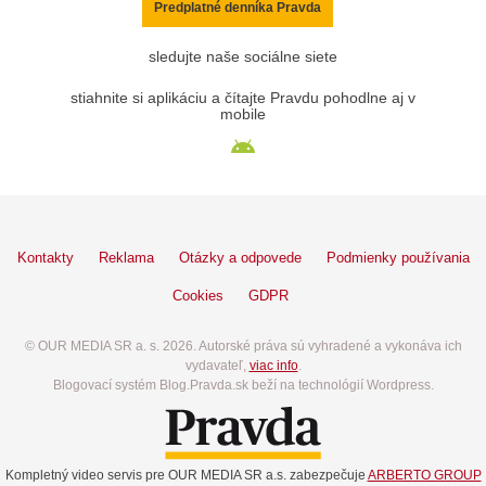
Predplatné denníka Pravda
sledujte naše sociálne siete
stiahnite si aplikáciu a čítajte Pravdu pohodlne aj v
mobile
Kontakty
Reklama
Otázky a odpovede
Podmienky používania
Cookies
GDPR
© OUR MEDIA SR a. s. 2026. Autorské práva sú vyhradené a vykonáva ich
vydavateľ,
viac info
.
Blogovací systém Blog.Pravda.sk beží na technológií Wordpress.
Kompletný video servis pre OUR MEDIA SR a.s. zabezpečuje
ARBERTO GROUP