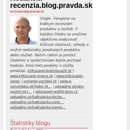
recenzia.blog.pravda.sk
recenzia.blog.pravda.sk
Vitajte. Venujeme sa
krátkym recenziám
produktov a služieb. V
každom článku sa snažíme
objektívne analyzovať
kľúčové vlastnosti, výhody a
možné nedostatky ponúkaných produktov
alebo služieb. Naším cieľom je pomôcť
čitateľom a spoločnostiam lepšie pochopiť
hodnotu, ktorú tieto produkty a služby
prinášajú.
krtkovanie-bratislava24.sk
|
www.krtkovanie-trnava.sk
|
www.krtkovanie-
senec
|
overenie-vozidiel.sk
|
www.a-
servislipka.sk/index.ht…
|
uploading.sk/ako-
usetrit-na-t…
|
odstraneni-graffiti-brno.cz
uploading.sk/kalkulacka-docho…
uploading.sk/kalkulacka-ciste…
uploading.sk/kalkulacka-merne…
Štatistiky blogu