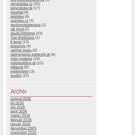
servislipka cz
(28)
servislipka sk
(17)
slosmat
(9)
spiridea
(8)
spiridea cz
(7)
spolocnskaterapia
(1)
stk most
(1)
studio300shop
(33)
Taxi Bratislava
(1)
tj legal
(13)
topservis
(4)
varime spolu
(2)
varimespolu.svetevity.sk
(4)
visio systems
(19)
visiobuilding sk
(12)
vkkanal
(5)
wilderoben
(3)
workie
(22)
Archív
august 2026
júl 2026
jún 2026
apríl 2026
marec 2026
február 2026
január 2026
december 2025
november 2025