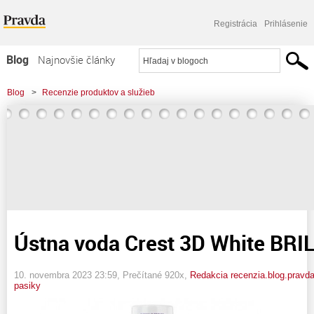
Registrácia
Prihlásenie
Blog
Najnovšie články
Najčítanejšie články
Blog
>
Recenzie produktov a služieb
Najkomentovanejšie články
>
Ústna voda Crest 3D White BRILLIANCE PRO
Zoznam blogov
Komerčné blogy
Ústna voda Crest 3D White BR
10. novembra 2023 23:59
, Prečítané 920x,
Redakcia recenzia.blog.pravd
pasiky