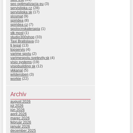
seo optimalizacia eu
(3)
servislipka cz
(28)
servislipka sk
(17)
slosmat
(9)
spiridea
(8)
spiridea cz
(7)
spolocnskaterapia
(1)
stk most
(1)
studio300shop
(33)
Taxi Bratislava
(1)
tj legal
(13)
topservis
(4)
varime spolu
(2)
varimespolu.svetevity.sk
(4)
visio systems
(19)
visiobuilding sk
(12)
vkkanal
(5)
wilderoben
(3)
workie
(22)
Archív
august 2026
júl 2026
jún 2026
apríl 2026
marec 2026
február 2026
január 2026
december 2025