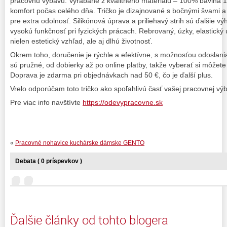
pracovnú výbavu. Vyrábané z kvalitného materiálu – 100% bavlna 
komfort počas celého dňa. Tričko je dizajnované s bočnými švam
pre extra odolnosť. Silikónová úprava a priliehavý strih sú ďalšie 
vysokú funkčnosť pri fyzických prácach. Rebrovaný, úzky, elastický 
nielen estetický vzhľad, ale aj dlhú životnosť.
Okrem toho, doručenie je rýchle a efektívne, s možnosťou odoslan
sú pružné, od dobierky až po online platby, takže vyberať si môžete
Doprava je zdarma pri objednávkach nad 50 €, čo je ďalší plus.
Vrelo odporúčam toto tričko ako spoľahlivú časť vašej pracovnej vý
Pre viac info navštívte
https://odevypracovne.sk
«
Pracovné nohavice kuchárske dámske GENTO
Debata ( 0 príspevkov )
Ďalšie články od tohto blogera