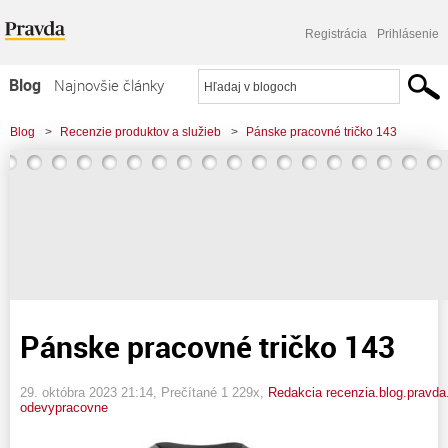
Registrácia
Prihlásenie
Blog
Najnovšie články
Najčítanejšie články
Blog
>
Recenzie produktov a služieb
>
Pánske pracovné tričko 143
Najkomentovanejšie články
Zoznam blogov
Komerčné blogy
Pánske pracovné tričko 143
29. októbra 2023 21:14
, Prečítané 1 229x,
Redakcia recenzia.blog.pravda
odevypracovne