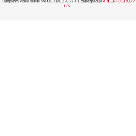
Kompletný video servis pre OUR MEDIA SR a.s. zabezpečuje
ARBERTO GROUP
s.r.o.
.