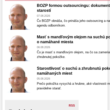
BOZP formou outsourcingu: dokumentáci
starostí
07.08.2026
Čo BOZP obnáša, čo prináša jeho outsourcing a na 
agendu odborníkom.
Masť s mandľovým olejom na suchú pok
o namáhané miesta
06.08.2026
Čo je masť s mandľovým olejom, na čo sa zameriav
zhrubnutej pokožke.
Starostlivosť o suchú a zhrubnutú poko
namáhaných miest
05.08.2026
Prečo pokožka vysychá a hrubne, aké vlastnosti m
pravidelne starať.
RSS