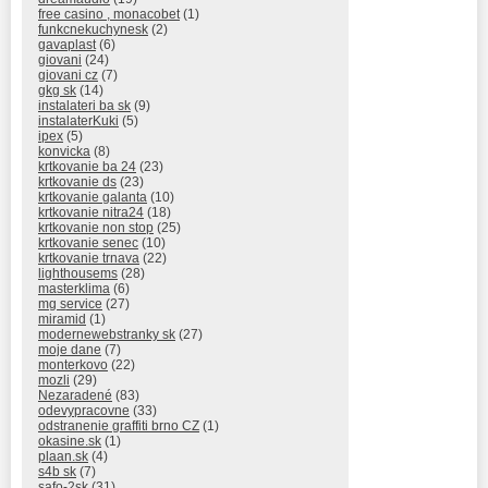
free casino , monacobet
(1)
funkcnekuchynesk
(2)
gavaplast
(6)
giovani
(24)
giovani cz
(7)
gkg sk
(14)
instalateri ba sk
(9)
instalaterKuki
(5)
ipex
(5)
konvicka
(8)
krtkovanie ba 24
(23)
krtkovanie ds
(23)
krtkovanie galanta
(10)
krtkovanie nitra24
(18)
krtkovanie non stop
(25)
krtkovanie senec
(10)
krtkovanie trnava
(22)
lighthousems
(28)
masterklima
(6)
mg service
(27)
miramid
(1)
modernewebstranky sk
(27)
moje dane
(7)
monterkovo
(22)
mozli
(29)
Nezaradené
(83)
odevypracovne
(33)
odstranenie graffiti brno CZ
(1)
okasine.sk
(1)
plaan.sk
(4)
s4b sk
(7)
safo-2sk
(31)