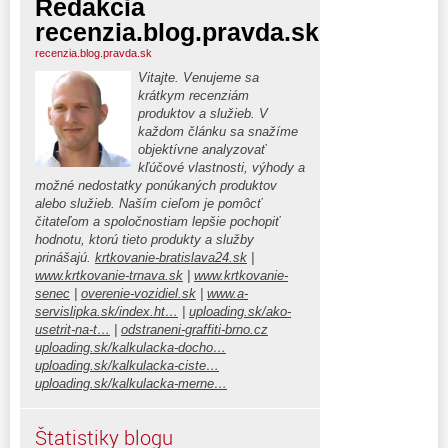
Redakcia
recenzia.blog.pravda.sk
recenzia.blog.pravda.sk
Vitajte. Venujeme sa
krátkym recenziám
produktov a služieb. V
každom článku sa snažíme
objektívne analyzovať
kľúčové vlastnosti, výhody a
možné nedostatky ponúkaných produktov
alebo služieb. Naším cieľom je pomôcť
čitateľom a spoločnostiam lepšie pochopiť
hodnotu, ktorú tieto produkty a služby
prinášajú.
krtkovanie-bratislava24.sk
|
www.krtkovanie-trnava.sk
|
www.krtkovanie-
senec
|
overenie-vozidiel.sk
|
www.a-
servislipka.sk/index.ht…
|
uploading.sk/ako-
usetrit-na-t…
|
odstraneni-graffiti-brno.cz
uploading.sk/kalkulacka-docho…
uploading.sk/kalkulacka-ciste…
uploading.sk/kalkulacka-merne…
Štatistiky blogu