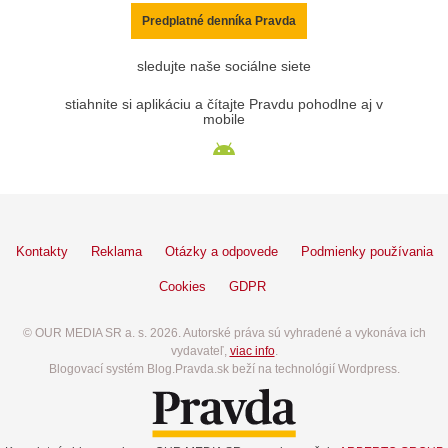
Predplatné denníka Pravda
sledujte naše sociálne siete
stiahnite si aplikáciu a čítajte Pravdu pohodlne aj v
mobile
Kontakty
Reklama
Otázky a odpovede
Podmienky používania
Cookies
GDPR
© OUR MEDIA SR a. s. 2026. Autorské práva sú vyhradené a vykonáva ich
vydavateľ,
viac info
.
Blogovací systém Blog.Pravda.sk beží na technológií Wordpress.