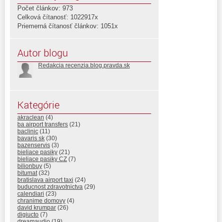
Počet článkov: 973
Celková čítanosť: 1022917x
Priemerná čítanosť článkov: 1051x
Autor blogu
Redakcia recenzia.blog.pravda.sk
Kategórie
akraclean
(4)
ba airport transfers
(21)
baclinic
(11)
bavaris sk
(30)
bazenservis
(3)
bieliace pasiky
(21)
bieliace pasiky CZ
(7)
bilionbuy
(5)
bitumat
(32)
bratislava airport taxi
(24)
buducnost zdravotnictva
(29)
calendiari
(23)
chranime domovy
(4)
david krumpar
(26)
digiucto
(7)
dreamaudio
(19)