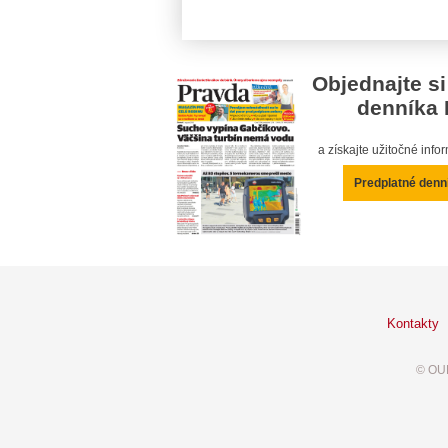
Objednajte si
denníka 
a získajte užitočné inf
Predplatné denn
Kontakty
© OUR