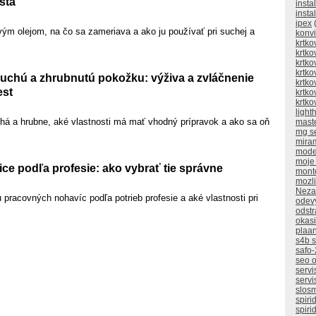
sta
insta
insta
ipex
(
ým olejom, na čo sa zameriava a ako ju používať pri suchej a
konv
krtko
krtko
krtko
krtko
suchú a zhrubnutú pokožku: výživa a zvláčnenie
krtko
st
krtko
krtko
ligh
á a hrubne, aké vlastnosti má mať vhodný prípravok a ako sa oň
mast
mg s
mira
mode
moje
ce podľa profesie: ako vybrať tie správne
mont
mozli
Neza
u pracovných nohavíc podľa potrieb profesie a aké vlastnosti pri
odev
odstr
okasi
plaan
s4b 
safo-
seo o
servi
servi
slos
spiri
spiri