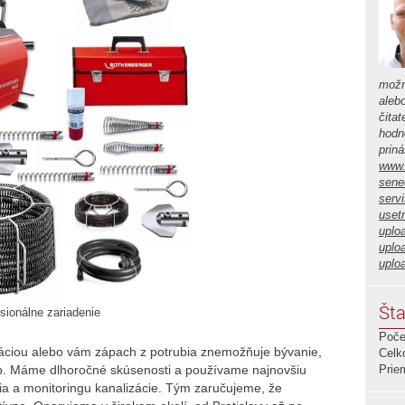
možn
aleb
čita
hodno
prin
www.
sene
serv
usetr
uplo
uplo
uplo
Šta
esionálne zariadenie
Poče
áciou alebo vám zápach z potrubia znemožňuje bývanie,
Celk
op. Máme dlhoročné skúsenosti a používame najnovšiu
Prie
ia a monitoringu kanalizácie. Tým zaručujeme, že