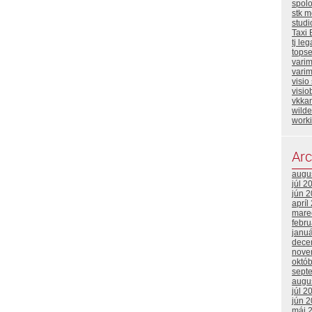
spol
stk m
stud
Taxi 
tj leg
topse
vari
varim
visio
visio
vkka
wild
work
Arc
augu
júl 2
jún 
apríl
mare
febr
janu
dece
nove
októ
sept
augu
júl 2
jún 
máj 