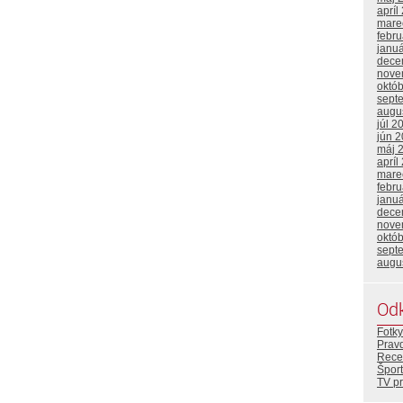
apríl
mare
febr
janu
dece
nove
októ
sept
augu
júl 2
jún 
máj 
apríl
mare
febr
janu
dece
nove
októ
sept
augu
Od
Fotky
Prav
Rece
Šport
TV p