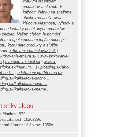
krátkym recenziám
produktov a služieb. V
každom článku sa snažíme
objektívne analyzovať
kľúčové vlastnosti, výhody a
é nedostatky ponúkaných produktov
o služieb. Naším cieľom je pomôcť
teľom a spoločnostiam lepšie pochopiť
tu, ktorú tieto produkty a služby
ášajú.
krtkovanie-bratislava24.sk
|
krtkovanie-trnava.sk
|
www.krtkovanie-
c
|
overenie-vozidiel.sk
|
www.a-
islipka.sk/index.ht…
|
uploading.sk/ako-
it-na-t…
|
odstraneni-graffiti-brno.cz
ading.sk/kalkulacka-docho…
ading.sk/kalkulacka-ciste…
ading.sk/kalkulacka-merne…
tistiky blogu
t článkov: 972
ová čítanosť: 1020229x
merná čítanosť článkov: 1050x