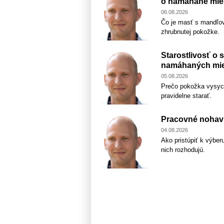
o namáhané mie
06.08.2026
Čo je masť s mandľov
zhrubnutej pokožke.
Starostlivosť o 
namáhaných mie
05.08.2026
Prečo pokožka vysych
pravidelne starať.
Pracovné nohavi
04.08.2026
Ako pristúpiť k výber
nich rozhodujú.