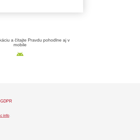
likáciu a čítajte Pravdu pohodlne aj v
mobile
GDPR
c info
.