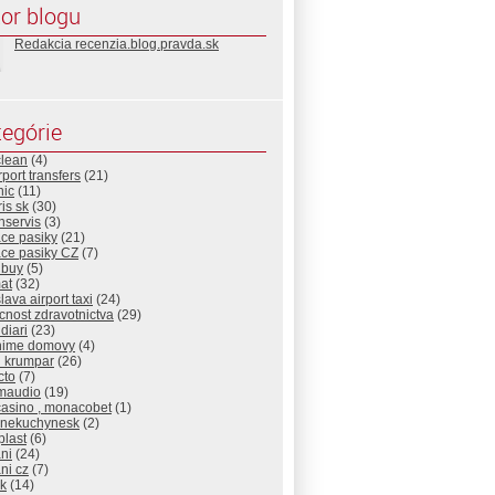
or blogu
Redakcia recenzia.blog.pravda.sk
egórie
clean
(4)
rport transfers
(21)
nic
(11)
is sk
(30)
nservis
(3)
ace pasiky
(21)
ace pasiky CZ
(7)
nbuy
(5)
at
(32)
slava airport taxi
(24)
nost zdravotnictva
(29)
diari
(23)
nime domovy
(4)
d krumpar
(26)
cto
(7)
maudio
(19)
casino , monacobet
(1)
cnekuchynesk
(2)
plast
(6)
ni
(24)
ni cz
(7)
sk
(14)