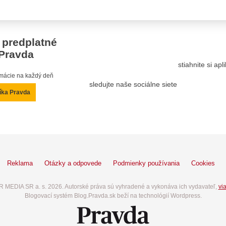
 predplatné
Pravda
stiahnite si ap
ormácie na každý deň
sledujte naše sociálne siete
íka Pravda
Reklama
Otázky a odpovede
Podmienky používania
Cookies
 MEDIA SR a. s. 2026. Autorské práva sú vyhradené a vykonáva ich vydavateľ,
via
Blogovací systém Blog.Pravda.sk beží na technológií Wordpress.