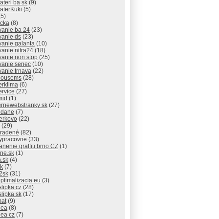
lateri ba sk
(9)
laterKuki
(5)
5)
icka
(8)
vanie ba 24
(23)
vanie ds
(23)
vanie galanta
(10)
vanie nitra24
(18)
vanie non stop
(25)
vanie senec
(10)
vanie trnava
(22)
thousems
(28)
erklima
(6)
ervice
(27)
mid
(1)
rnewebstranky sk
(27)
 dane
(7)
erkovo
(22)
(29)
radené
(82)
ypracovne
(33)
anenie graffiti brno CZ
(1)
ne.sk
(1)
.sk
(4)
sk
(7)
2sk
(31)
ptimalizacia eu
(3)
slipka cz
(28)
slipka sk
(17)
mat
(9)
dea
(8)
dea cz
(7)