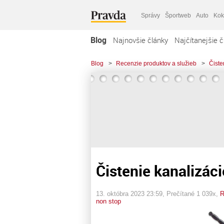
Správy
Športweb
Auto
Kok
Blog
Najnovšie články
Najčítanejšie č
Blog
>
Recenzie produktov a služieb
>
Čiste
Čistenie kanalizáci
13. októbra 2023 23:59
, Prečítané 1 039x,
R
non stop