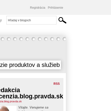
Registrácia
Prihlásenie
y
ie produktov a služieb
RSS
dakcia
cenzia.blog.pravda.sk
zia.blog.pravda.sk
Vitajte. Venujeme sa