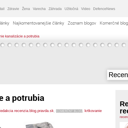
tail
Zdravie
Žena
Varecha
Záhrada
Užitočná
Video
DefenceNews
lánky
Najkomentovanejšie články
Zoznam blogov
Komerčné blog
nie kanalizácie a potrubia
Recenz
e a potrubia
Re
re
edakcia recenzia.blog.pravda.sk
,
,
krtkovanie
KOMERČNÝ BLOG
recen