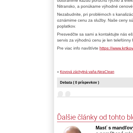
odstránime každú poruchu rýchlo a efekt
Nitransko, a ponúkame výhodné cenové
Nezabudnite, pri problémoch s kanalizá
oznámime cenu za služby. Naše ceny sú
poplatkov.
Presvedčte sa sami a kontaktujte nás e
servis za výhodnú cenu je len telefónny 
Pre viac info navštívte
https://www.krtko
«
Kovová záchytná vaňa AkraClean
Debata ( 0 príspevkov )
Ďalšie články od tohto b
Masť s mandľový