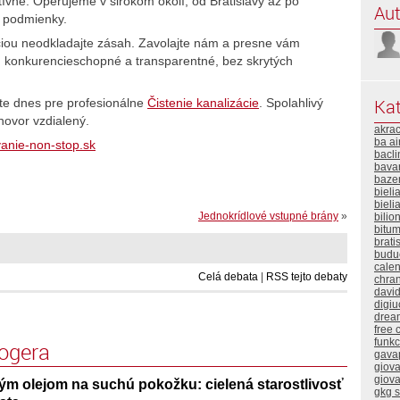
ívne. Operujeme v širokom okolí, od Bratislavy až po
Aut
 podmienky.
ciou neodkladajte zásah. Zavolajte nám a presne vám
 konkurencieschopné a transparentné, bez skrytých
Kat
šte dnes pre profesionálne
Čistenie kanalizácie
. Spolahlivý
hovor vzdialený.
akra
ba ai
vanie-non-stop.sk
bacli
bavar
baze
bieli
bieli
Jednokrídlové vstupné brány
»
bilio
bitum
brati
buduc
calen
Celá debata
|
RSS tejto debaty
chra
davi
digiu
drea
free 
funk
logera
gava
giova
giova
m olejom na suchú pokožku: cielená starostlivosť
gkg 