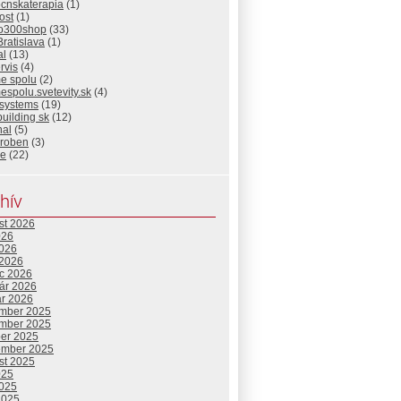
ocnskaterapia
(1)
ost
(1)
io300shop
(33)
Bratislava
(1)
al
(13)
rvis
(4)
me spolu
(2)
espolu.svetevity.sk
(4)
 systems
(19)
building sk
(12)
nal
(5)
eroben
(3)
ie
(22)
hív
st 2026
026
2026
 2026
c 2026
uár 2026
ár 2026
mber 2025
mber 2025
ber 2025
ember 2025
st 2025
025
2025
2025