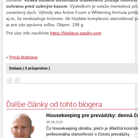
úsmeve.
Vďaka obsahu dusičnanu draselného znižuje citlivosť
ochranu pred zubným kazom
. Výsledkom je svieže mentolová prí
osviežený dych. Výhody ako Active Foam a Whitening formula pridá
aj to, že neobsahuje triclosan. Ak hľadáte komplexnú starostlivosť p
je pre vás správna voľba. Objem: 198 g.
Pre viac info navštívte
https://bieliace-pasiky.com
«
Plynár Bratislava
Debata ( 0 príspevkov )
Ďalšie články od tohto blogera
Housekeeping pre prevádzky: denná čis
08.08.2026
Čo housekeeping obnáša, prečo je dôležitá konzist
profesionálna starostlivosť o čistotu prevádzky.