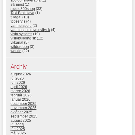
spolocnskaterapia
(1)
stk most
(1)
studio300shop
(33)
Taxi Bratislava
(1)
tj legal
(13)
topservis
(4)
varime spolu
(2)
varimespolu.svetevity.sk
(4)
visio systems
(19)
visiobuilding sk
(12)
vkkanal
(5)
wilderoben
(3)
workie
(22)
Archív
august 2026
júl 2026
jún 2026
apríl 2026
marec 2026
február 2026
január 2026
december 2025
november 2025
október 2025
september 2025
august 2025
júl 2025
jún 2025
máj 2025