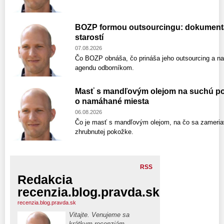
BOZP formou outsourcingu: dokumentáci
starostí
07.08.2026
Čo BOZP obnáša, čo prináša jeho outsourcing a na 
agendu odborníkom.
Masť s mandľovým olejom na suchú pok
o namáhané miesta
06.08.2026
Čo je masť s mandľovým olejom, na čo sa zameriav
zhrubnutej pokožke.
RSS
Redakcia
recenzia.blog.pravda.sk
recenzia.blog.pravda.sk
Vitajte. Venujeme sa
krátkym recenziám