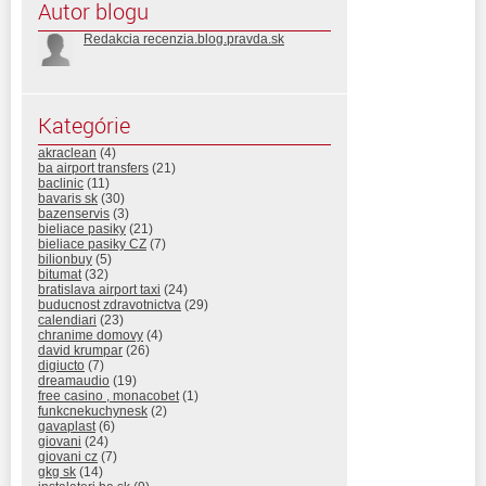
Autor blogu
Redakcia recenzia.blog.pravda.sk
Kategórie
akraclean
(4)
ba airport transfers
(21)
baclinic
(11)
bavaris sk
(30)
bazenservis
(3)
bieliace pasiky
(21)
bieliace pasiky CZ
(7)
bilionbuy
(5)
bitumat
(32)
bratislava airport taxi
(24)
buducnost zdravotnictva
(29)
calendiari
(23)
chranime domovy
(4)
david krumpar
(26)
digiucto
(7)
dreamaudio
(19)
free casino , monacobet
(1)
funkcnekuchynesk
(2)
gavaplast
(6)
giovani
(24)
giovani cz
(7)
gkg sk
(14)