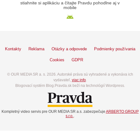
stiahnite si aplikáciu a čítajte Pravdu pohodlne aj v
mobile
Kontakty
Reklama
Otázky a odpovede
Podmienky používania
Cookies
GDPR
© OUR MEDIA SR a. s. 2026. Autorské práva sú vyhradené a vykonáva ich
vydavateľ,
viac info
.
Blogovací systém Blog.Pravda.sk beží na technológií Wordpress.
Kompletný video servis pre OUR MEDIA SR a.s. zabezpečuje
ARBERTO GROUP
s.r.o.
.