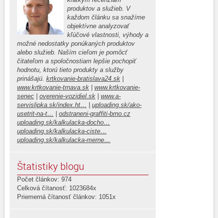
produktov a služieb. V
každom článku sa snažíme
objektívne analyzovať
kľúčové vlastnosti, výhody a
možné nedostatky ponúkaných produktov
alebo služieb. Naším cieľom je pomôcť
čitateľom a spoločnostiam lepšie pochopiť
hodnotu, ktorú tieto produkty a služby
prinášajú.
krtkovanie-bratislava24.sk
|
www.krtkovanie-trnava.sk
|
www.krtkovanie-
senec
|
overenie-vozidiel.sk
|
www.a-
servislipka.sk/index.ht…
|
uploading.sk/ako-
usetrit-na-t…
|
odstraneni-graffiti-brno.cz
uploading.sk/kalkulacka-docho…
uploading.sk/kalkulacka-ciste…
uploading.sk/kalkulacka-merne…
Štatistiky blogu
Počet článkov: 974
Celková čítanosť: 1023684x
Priemerná čítanosť článkov: 1051x