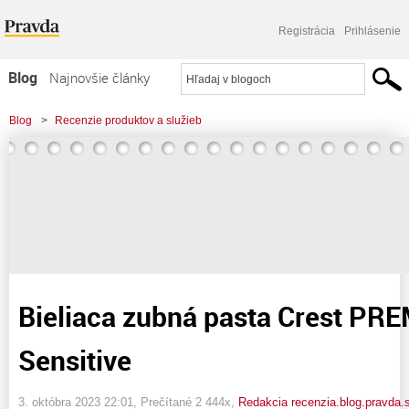
Registrácia
Prihlásenie
Blog
Najnovšie články
Najčítanejšie články
Blog
>
Recenzie produktov a služieb
Najkomentovanejšie články
>
Bieliaca zubná pasta Crest PREMIUM Plus Sensitive
Zoznam blogov
Komerčné blogy
Bieliaca zubná pasta Crest PR
Sensitive
3. októbra 2023 22:01
, Prečítané 2 444x,
Redakcia recenzia.blog.pravda.