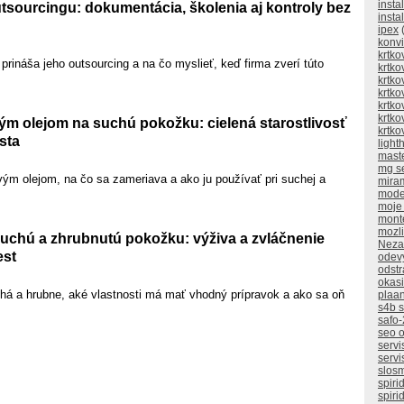
insta
sourcingu: dokumentácia, školenia aj kontroly bez
insta
ipex
(
konv
krtko
ináša jeho outsourcing a na čo myslieť, keď firma zverí túto
krtko
krtko
krtko
krtko
krtko
m olejom na suchú pokožku: cielená starostlivosť
krtko
sta
ligh
mast
mg s
ým olejom, na čo sa zameriava a ako ju používať pri suchej a
mira
mode
moje
mont
mozli
suchú a zhrubnutú pokožku: výživa a zvláčnenie
Neza
st
odev
odstr
okasi
á a hrubne, aké vlastnosti má mať vhodný prípravok a ako sa oň
plaan
s4b 
safo-
seo o
servi
servi
slos
spiri
spiri