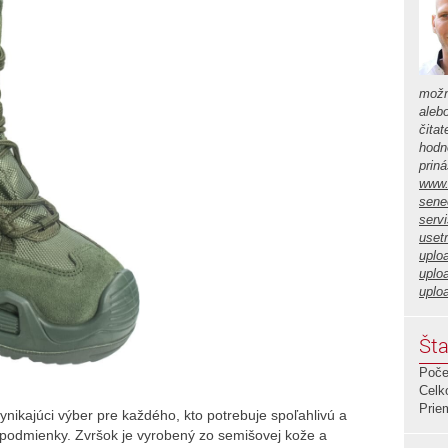
možn
aleb
čita
hodno
prin
www.
sene
serv
usetr
uplo
uplo
uplo
Šta
Poče
Celk
Prie
nikajúci výber pre každého, kto potrebuje spoľahlivú a
 podmienky. Zvršok je vyrobený zo semišovej kože a