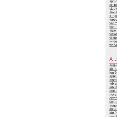
spol
stk m
stud
Taxi 
tj leg
topse
vari
varim
visio
visio
vkka
wild
work
Arc
augu
júl 2
jún 
apríl
mare
febr
janu
dece
nove
októ
sept
augu
júl 2
jún 
máj 