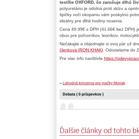
textílie OXFORD, čo zaručuje dlhú ž
polyuretánu je odolná proti sklzu a opo
špičky voči okopaniu vám poskytnú potreb
ideálny pre dlhé hodiny nosenia.
Cena 49.99€ s DPH (41.66€ bez DPH) je v
obuv pre poľovníkov, lesníkov, motocykl
Nečakajte a objednajte si svoj pár už dn
členková IRON KHAKI
. Odosielame do 2
Pre viac info navštívte
https://odevyprac
«
Lahodná konzerva pre mačky Moriak
Debata ( 0 príspevkov )
Ďalšie články od tohto b