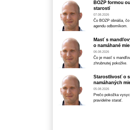
BOZP formou out
starostí
07.08.2026
Čo BOZP obnáša, čo pr
agendu odborníkom.
Masť s mandľový
o namáhané mie
06.08.2026
Čo je masť s mandľov
zhrubnutej pokožke.
Starostlivosť o 
namáhaných mie
05.08.2026
Prečo pokožka vysych
pravidelne starať.