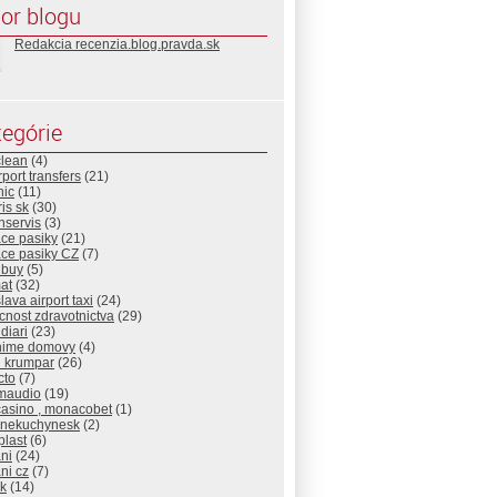
or blogu
Redakcia recenzia.blog.pravda.sk
egórie
clean
(4)
rport transfers
(21)
nic
(11)
is sk
(30)
nservis
(3)
ace pasiky
(21)
ace pasiky CZ
(7)
nbuy
(5)
at
(32)
slava airport taxi
(24)
nost zdravotnictva
(29)
diari
(23)
nime domovy
(4)
d krumpar
(26)
cto
(7)
maudio
(19)
casino , monacobet
(1)
cnekuchynesk
(2)
plast
(6)
ni
(24)
ni cz
(7)
sk
(14)