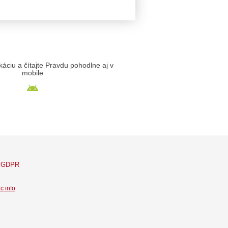
likáciu a čítajte Pravdu pohodlne aj v
mobile
GDPR
c info
.