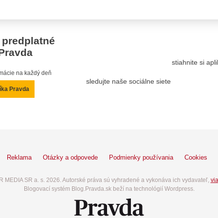
 predplatné
Pravda
stiahnite si ap
ormácie na každý deň
sledujte naše sociálne siete
íka Pravda
Reklama
Otázky a odpovede
Podmienky používania
Cookies
 MEDIA SR a. s. 2026. Autorské práva sú vyhradené a vykonáva ich vydavateľ,
via
Blogovací systém Blog.Pravda.sk beží na technológií Wordpress.