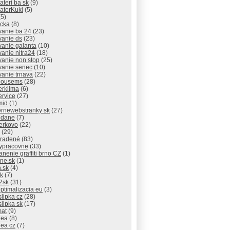
lateri ba sk
(9)
laterKuki
(5)
5)
icka
(8)
vanie ba 24
(23)
vanie ds
(23)
vanie galanta
(10)
vanie nitra24
(18)
vanie non stop
(25)
vanie senec
(10)
vanie trnava
(22)
thousems
(28)
erklima
(6)
ervice
(27)
mid
(1)
rnewebstranky sk
(27)
 dane
(7)
erkovo
(22)
(29)
radené
(83)
ypracovne
(33)
anenie graffiti brno CZ
(1)
ne.sk
(1)
.sk
(4)
sk
(7)
2sk
(31)
ptimalizacia eu
(3)
slipka cz
(28)
slipka sk
(17)
mat
(9)
dea
(8)
dea cz
(7)