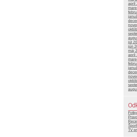
apríl
mare
febr
janu
dece
nove
októ
sept
augu
júl 2
jún 
máj 
apríl
mare
febr
janu
dece
nove
októ
sept
augu
Od
Fotky
Prav
Rece
Šport
TV p