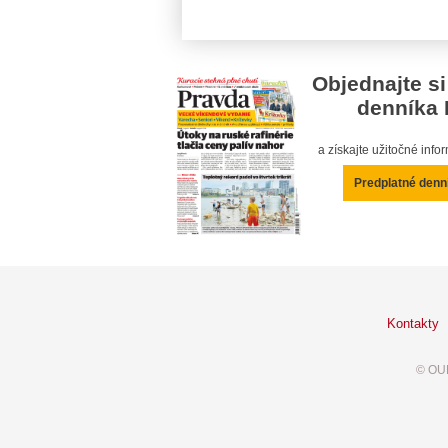
Objednajte si
denníka 
a získajte užitočné inf
Predplatné denn
Kontakty
© OUR