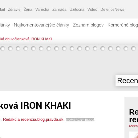
tail
Zdravie
Žena
Varecha
Záhrada
Užitočná
Video
DefenceNews
lánky
Najkomentovanejšie články
Zoznam blogov
Komerčné blog
cká obuv členková IRON KHAKI
Recenz
nková IRON KHAKI
Re
re
x,
Redakcia recenzia.blog.pravda.sk
,
,
KOMERČNÝ BLOG
recen