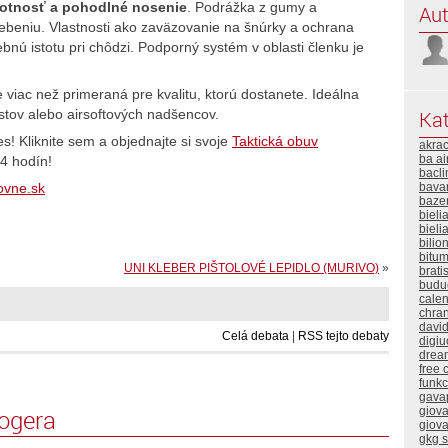
ivotnosť a pohodlné nosenie
. Podrážka z gumy a
Aut
trebeniu. Vlastnosti ako zaväzovanie na šnúrky a ochrana
nú istotu pri chôdzi. Podporný systém v oblasti členku je
iac než primeraná pre kvalitu, ktorú dostanete. Ideálna
Kat
istov alebo airsoftových nadšencov.
es! Kliknite sem a objednajte si svoje
Taktická obuv
akra
ba ai
4 hodín!
bacli
bavar
ovne.sk
baze
bieli
bieli
bilio
bitum
UNI KLEBER PIŠTOLOVÉ LEPIDLO (MURIVO)
»
brati
buduc
calen
chra
davi
Celá debata
|
RSS tejto debaty
digiu
drea
free 
funk
gava
logera
giova
giova
gkg 