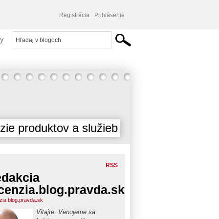
Registrácia
Prihlásenie
y
ie produktov a služieb
RSS
dakcia
cenzia.blog.pravda.sk
zia.blog.pravda.sk
Vitajte. Venujeme sa