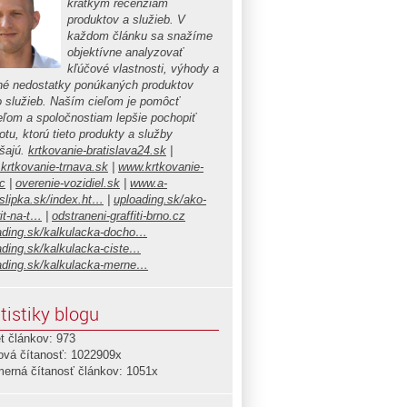
krátkym recenziám
produktov a služieb. V
každom článku sa snažíme
objektívne analyzovať
kľúčové vlastnosti, výhody a
é nedostatky ponúkaných produktov
o služieb. Naším cieľom je pomôcť
teľom a spoločnostiam lepšie pochopiť
tu, ktorú tieto produkty a služby
ášajú.
krtkovanie-bratislava24.sk
|
krtkovanie-trnava.sk
|
www.krtkovanie-
c
|
overenie-vozidiel.sk
|
www.a-
islipka.sk/index.ht…
|
uploading.sk/ako-
it-na-t…
|
odstraneni-graffiti-brno.cz
ading.sk/kalkulacka-docho…
ading.sk/kalkulacka-ciste…
ading.sk/kalkulacka-merne…
tistiky blogu
t článkov: 973
ová čítanosť: 1022909x
merná čítanosť článkov: 1051x