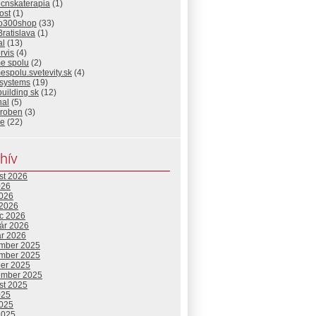
ocnskaterapia
(1)
ost
(1)
io300shop
(33)
Bratislava
(1)
al
(13)
rvis
(4)
me spolu
(2)
espolu.svetevity.sk
(4)
 systems
(19)
building sk
(12)
nal
(5)
eroben
(3)
ie
(22)
hív
st 2026
026
2026
 2026
c 2026
uár 2026
ár 2026
mber 2025
mber 2025
ber 2025
ember 2025
st 2025
025
2025
2025