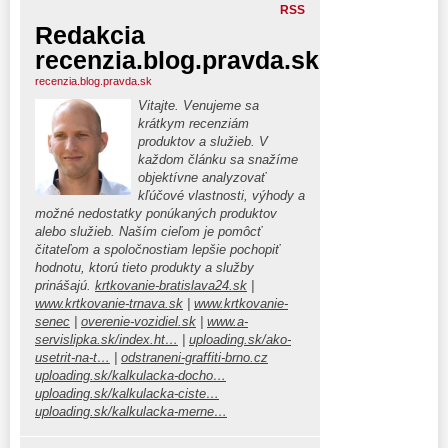
RSS
Redakcia
recenzia.blog.pravda.sk
recenzia.blog.pravda.sk
Vitajte. Venujeme sa
krátkym recenziám
produktov a služieb. V
každom článku sa snažíme
objektívne analyzovať
kľúčové vlastnosti, výhody a
možné nedostatky ponúkaných produktov
alebo služieb. Naším cieľom je pomôcť
čitateľom a spoločnostiam lepšie pochopiť
hodnotu, ktorú tieto produkty a služby
prinášajú.
krtkovanie-bratislava24.sk
|
www.krtkovanie-trnava.sk
|
www.krtkovanie-
senec
|
overenie-vozidiel.sk
|
www.a-
servislipka.sk/index.ht…
|
uploading.sk/ako-
usetrit-na-t…
|
odstraneni-graffiti-brno.cz
uploading.sk/kalkulacka-docho…
uploading.sk/kalkulacka-ciste…
uploading.sk/kalkulacka-merne…