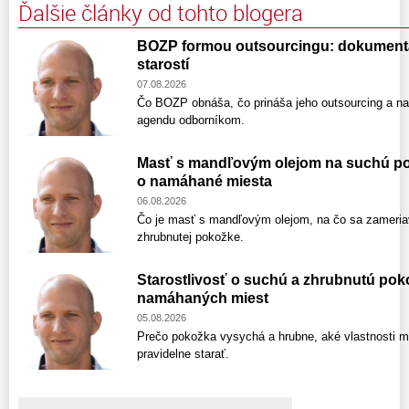
Ďalšie články od tohto blogera
BOZP formou outsourcingu: dokumentáci
starostí
07.08.2026
Čo BOZP obnáša, čo prináša jeho outsourcing a na 
agendu odborníkom.
Masť s mandľovým olejom na suchú pok
o namáhané miesta
06.08.2026
Čo je masť s mandľovým olejom, na čo sa zameriav
zhrubnutej pokožke.
Starostlivosť o suchú a zhrubnutú poko
namáhaných miest
05.08.2026
Prečo pokožka vysychá a hrubne, aké vlastnosti m
pravidelne starať.