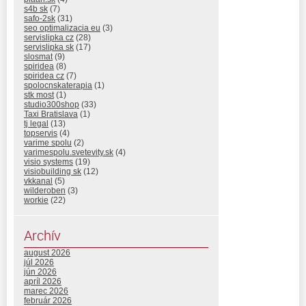
s4b sk
(7)
safo-2sk
(31)
seo optimalizacia eu
(3)
servislipka cz
(28)
servislipka sk
(17)
slosmat
(9)
spiridea
(8)
spiridea cz
(7)
spolocnskaterapia
(1)
stk most
(1)
studio300shop
(33)
Taxi Bratislava
(1)
tj legal
(13)
topservis
(4)
varime spolu
(2)
varimespolu.svetevity.sk
(4)
visio systems
(19)
visiobuilding sk
(12)
vkkanal
(5)
wilderoben
(3)
workie
(22)
Archív
august 2026
júl 2026
jún 2026
apríl 2026
marec 2026
február 2026