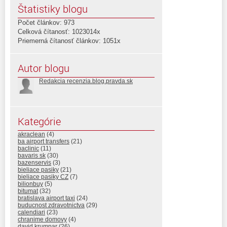
Štatistiky blogu
Počet článkov: 973
Celková čítanosť: 1023014x
Priemerná čítanosť článkov: 1051x
Autor blogu
Redakcia recenzia.blog.pravda.sk
Kategórie
akraclean
(4)
ba airport transfers
(21)
baclinic
(11)
bavaris sk
(30)
bazenservis
(3)
bieliace pasiky
(21)
bieliace pasiky CZ
(7)
bilionbuy
(5)
bitumat
(32)
bratislava airport taxi
(24)
buducnost zdravotnictva
(29)
calendiari
(23)
chranime domovy
(4)
david krumpar
(26)