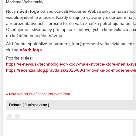
Moderne Webstránky
Nový
návrh loga
od spoločnosti Moderne Webstránky prináša moder
vizuálnej identite značiek. Každý dizajn je vytvorený s dôrazom na
a reprezentatívnosť – presne to, čo vaša značka potrebuje na odlíš
Oceňujeme individuálny prístup ku klientovi, rýchlu komunikáciu a cit
do každého hotového návrhu.
Ak hľadáte spoľahlivého partnera, ktorý premení vašu víziu na jedin
službe
návrh loga
.
Pozrite si tiež:
https://e-news.sk/technologie/qr-kody-male-stvorce-ktore-menia-sve
https://recenzia.blog.pravda.sk/2025/09/14/novinka-od-moderne-we
«
Novinka od Budúcnosť Zdravotníctva
Debata ( 0 príspevkov )