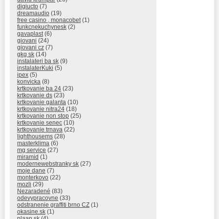
digiucto
(7)
dreamaudio
(19)
free casino , monacobet
(1)
funkcnekuchynesk
(2)
gavaplast
(6)
giovani
(24)
giovani cz
(7)
gkg sk
(14)
instalateri ba sk
(9)
instalaterKuki
(5)
ipex
(5)
konvicka
(8)
krtkovanie ba 24
(23)
krtkovanie ds
(23)
krtkovanie galanta
(10)
krtkovanie nitra24
(18)
krtkovanie non stop
(25)
krtkovanie senec
(10)
krtkovanie trnava
(22)
lighthousems
(28)
masterklima
(6)
mg service
(27)
miramid
(1)
modernewebstranky sk
(27)
moje dane
(7)
monterkovo
(22)
mozli
(29)
Nezaradené
(83)
odevypracovne
(33)
odstranenie graffiti brno CZ
(1)
okasine.sk
(1)
plaan.sk
(4)