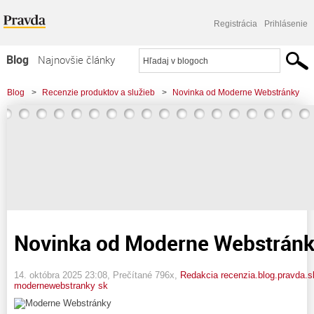
Registrácia
Prihlásenie
Blog
Najnovšie články
Najčítanejšie články
Blog
>
Recenzie produktov a služieb
>
Novinka od Moderne Webstránky
Najkomentovanejšie články
Zoznam blogov
Komerčné blogy
Novinka od Moderne Webstrán
14. októbra 2025 23:08
, Prečítané 796x,
Redakcia recenzia.blog.pravda.s
modernewebstranky sk